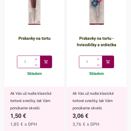
Prskavky na tortu
Prskavky na tortu -
hviezdičky a srdiečka
Skladom
Skladom
Ak Vás už nudia klasické
Ak Vás už nudia klasické
tortové sviečky, tak Vám
tortové sviečky, tak Vám
ponúkame skvelú
ponúkame skvelú
1,50
€
3,06
€
alternatívu. Prskavky na tortu
alternatívu. Prskavky na tortu
sú mimoriadne efektným
- hviezdičky a srdiečka sú
1,85
€
s DPH
3,76
€
s DPH
doplnkom nielen na torty, ale
mimoriadne efektným