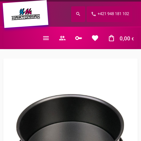
Zabudnuté heslo?
+421 948 181 102
E-mail
0,00
€
Nákupný košík je prázdny