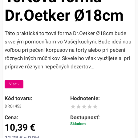
Dr.Oetker Ø18cm
Táto praktická tortová forma Dr.Oetker Ø18cm bude
skvelým pomocníkom vo Vašej kuchyni. Bude ideálnou
voľbou pri pečení korpusov na torty alebo pri pečení
rôznych iných múčnikov. Skvele ho však využijete aj pri
príprave rôznych nepečných dezertov...
Viac ›
Kód tovaru:
Hodnotenie:
DRO1453
Cena:
Dostupnosť:
Skladom
10,39
€
12,78
€
s DPH