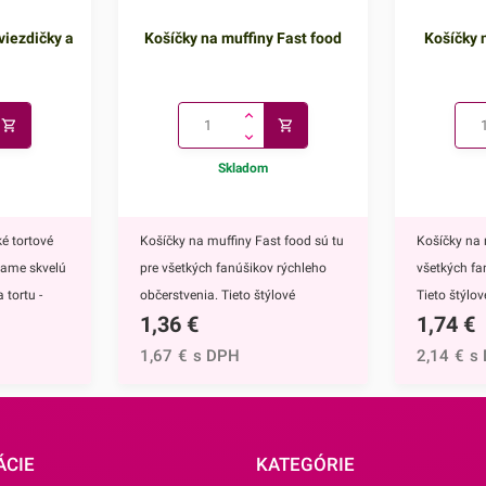
viezdičky a
Košíčky na muffiny Fast food
Košíčky n
Skladom
é tortové
Košíčky na muffiny Fast food sú tu
Košíčky na 
kame skvelú
pre všetkých fanúšikov rýchleho
všetkých fa
 tortu -
občerstvenia. Tieto štýlové
Tieto štýlo
1,36
€
1,74
€
ú
papierové košíčky sú nevyhnutnou
nevyhnutnou
 doplnkom
výbavou pri príprave muffinov,
muffinov, c
1,67
€
s DPH
2,14
€
s
ete ich
cupcakekov ale aj rôznych iných
rôznych iný
muffinov,
sladkých dezertov.Ich všestranný
dezertov.H
h
dizajn využijete na každodenné
košíčkov sú
rtu -
pečenie ale aj na rôzne príležitosti
rozprávky Fr
ÁCIE
KATEGÓRIE
čite
či oslavy.Košíčky sú vyrábané z
Anna.Košíč