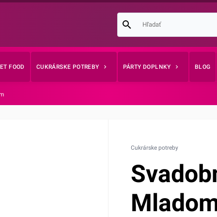
EET FOOD
CUKRÁRSKE POTREBY
PÁRTY DOPLNKY
BLOG
om
Cukrárske potreby
Svadobn
Mladom