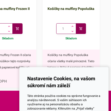
a muffiny Frozen II
Košíčky na muffiny Popoluška
Skladom
Skladom
muffiny Frozen II očaria
Košíčky na muffiny Popoluška
núšikov tejto rozprávky.
očaria všetky malé princezné. Tieto
vé papierové košíčky sú
krásne a štýlové papierové košíčky
0,81
€
 výbavou pri príprave
sú neodmysliteľnou výbavou pri
Nastavenie Cookies, na vašom
upcakekov ale aj
príprave muffinov, cupcakekov ale
 DPH
1,00
€
s DPH
súkromí nám záleží
ch sladkých
aj rôznych iných sladkých
lavným motívom
dezertov.Hlavným motívom týchto
Táto stránka používa cookies na správne fungovanie a
 hrdinky Disney
košíčkov je Popoluška, ktrorá je
analýzu návštevnosti. S vaším súhlasom ich
využívame aj na personalizáciu obsahu a
ozen II - Elsa a
hlavnou postavou jednej z
SOCIALNE SIETE
zobrazovanie reklamy. Kliknutím na „Prijať všetky“
ky s týmto krásnym
najznámejších Disney