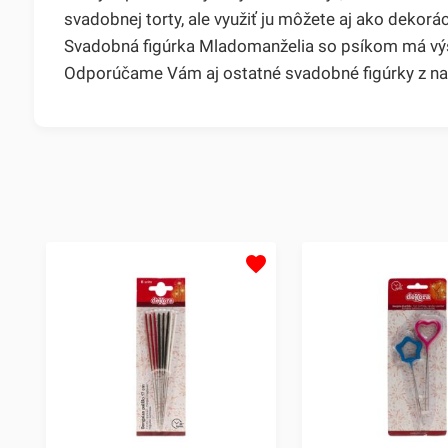
svadobnej torty, ale využiť ju môžete aj ako dekorá
Svadobná figúrka Mladomanželia so psíkom má výšku
Odporúčame Vám aj ostatné svadobné figúrky z na