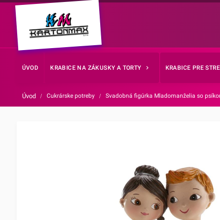
ÚVOD
KRABICE NA ZÁKUSKY A TORTY
KRABICE PRE STR
Úvod
/
Cukrárske potreby
/
Svadobná figúrka Mladomanželia so psík