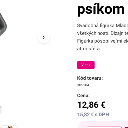
psíkom
Svadobná figúrka Mlad
všetkých hostí. Dizajn 
›
Figúrka pôsobí veľmi el
atmosféra...
Viac ›
Kód tovaru:
305104
Cena:
12,86
€
15,82
€
s DPH