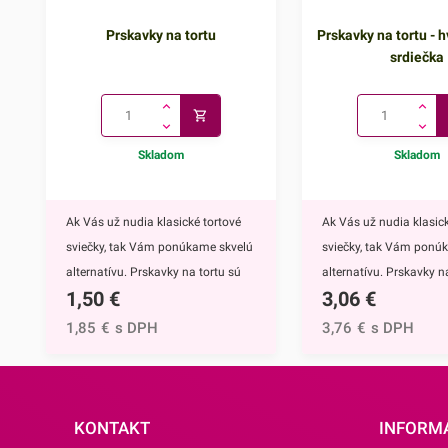
Prskavky na tortu
Prskavky na tortu - h
srdiečka
Skladom
Skladom
Ak Vás už nudia klasické tortové
Ak Vás už nudia klasick
sviečky, tak Vám ponúkame skvelú
sviečky, tak Vám ponú
alternatívu. Prskavky na tortu sú
alternatívu. Prskavky na
1,50
€
3,06
€
mimoriadne efektným doplnkom
hviezdičky a srdiečka s
nielen na torty, ale môžete ich
mimoriadne efektným
1,85
€
s DPH
3,76
€
s DPH
využiť aj na ozdobenie muffinov,
nielen na torty, ale môž
cupcakekov alebo iných
využiť aj na ozdobenie 
dezertov.Týmto skvelým doplnkom
cupcakekov alebo inýc
ohúrite každého. Navyše tortu
dezertov.Prskavky na to
KONTAKT
INFORM
obohatíte o nádhernú sviatočnú
hviezdičky a srdiečka ur