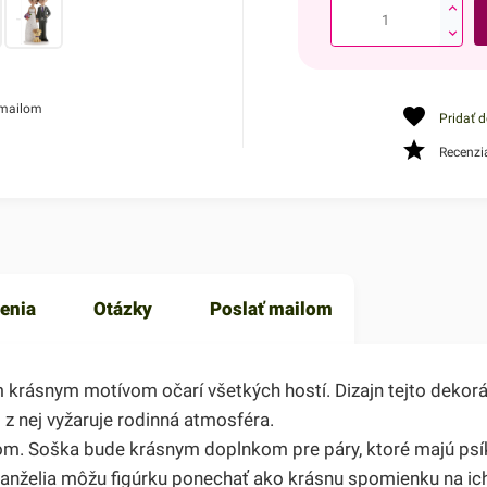
 mailom
Pridať 
Recenzi
enia
Otázky
Poslať mailom
krásnym motívom očarí všetkých hostí. Dizajn tejto dekor
 z nej vyžaruje rodinná atmosféra.
m. Soška bude krásnym doplnkom pre páry, ktoré majú psíka
manželia môžu figúrku ponechať ako krásnu spomienku na ic