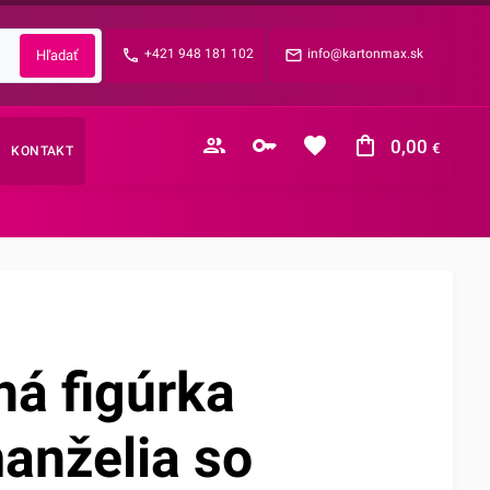
Zabudnuté heslo?
+421 948 181 102
info@kartonmax.sk
E-mail
0,00
€
KONTAKT
Nákupný košík je prázdny
á figúrka
anželia so