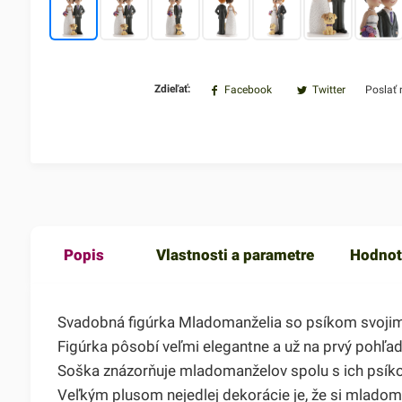
Zdieľať:
Facebook
Twitter
Poslať
Popis
Vlastnosti a parametre
Hodnot
Svadobná figúrka Mladomanželia so psíkom svojim 
Figúrka pôsobí veľmi elegantne a už na prvý pohľad
Soška znázorňuje mladomanželov spolu s ich psíko
Veľkým plusom nejedlej dekorácie je, že si mlado