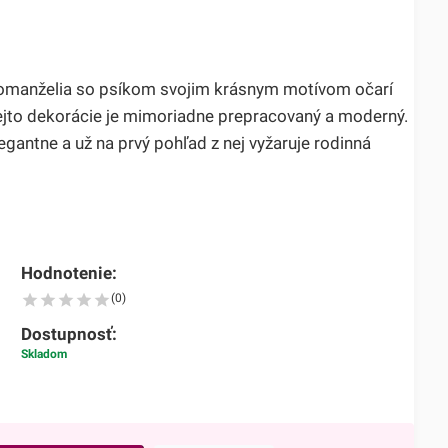
omanželia so psíkom svojim krásnym motívom očarí
tejto dekorácie je mimoriadne prepracovaný a moderný.
egantne a už na prvý pohľad z nej vyžaruje rodinná
Hodnotenie:
(0)
Dostupnosť:
Skladom