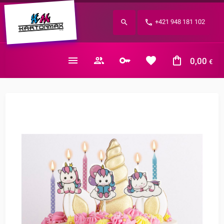
Zabudnuté heslo?
+421 948 181 102
E-mail
0,00
€
Nákupný košík je prázdny