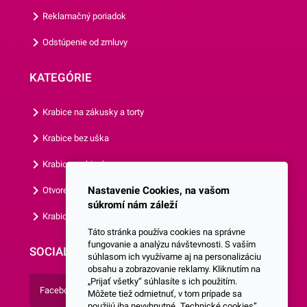
Vám aj ostatné motívy
Reklamačný poriadok
našich košíčkov.
Odstúpenie od zmluvy
KATEGÓRIE
Krabice na zákusky a torty
Krabice bez uška
Krabice s okienkom
Nastavenie Cookies, na vašom
Otvorená krabica
súkromí nám záleží
Krabice s vlastným logom
Táto stránka používa cookies na správne
fungovanie a analýzu návštevnosti. S vaším
SOCIALNE SIETE
súhlasom ich využívame aj na personalizáciu
obsahu a zobrazovanie reklamy. Kliknutím na
„Prijať všetky“ súhlasíte s ich použitím.
Facebook
Môžete tiež odmietnuť, v tom prípade sa
použijú iba nevyhnutné „Technické cookies“.