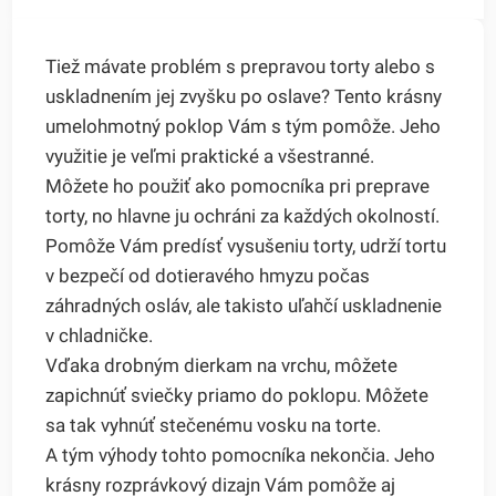
Tiež mávate problém s prepravou torty alebo s
uskladnením jej zvyšku po oslave? Tento krásny
umelohmotný poklop Vám s tým pomôže. Jeho
využitie je veľmi praktické a všestranné.
Môžete ho použiť ako pomocníka pri preprave
torty, no hlavne ju ochráni za každých okolností.
Pomôže Vám predísť vysušeniu torty, udrží tortu
v bezpečí od dotieravého hmyzu počas
záhradných osláv, ale takisto uľahčí uskladnenie
v chladničke.
Vďaka drobným dierkam na vrchu, môžete
zapichnúť sviečky priamo do poklopu. Môžete
sa tak vyhnúť stečenému vosku na torte.
A tým výhody tohto pomocníka nekončia. Jeho
krásny rozprávkový dizajn Vám pomôže aj