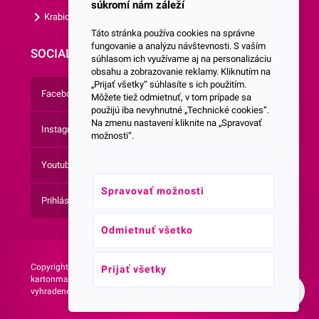
súkromí nám záleží
Krabice s vlastným logom
Táto stránka používa cookies na správne
fungovanie a analýzu návštevnosti. S vaším
SOCIALNE SIETE
súhlasom ich využívame aj na personalizáciu
obsahu a zobrazovanie reklamy. Kliknutím na
„Prijať všetky“ súhlasíte s ich použitím.
Facebook
Môžete tiež odmietnuť, v tom prípade sa
použijú iba nevyhnutné „Technické cookies“.
Na zmenu nastavení kliknite na „Spravovať
Instagram
možnosti“.
Youtube
Spravovať možnosti
Prihlásenie do Newsletteru
Odmietnuť všetko
Copyright © 2026 -
Web vytvorila agentúra:
Prijať všetky
kartonmax.sk Všetky práva
NetLife Guru
vyhradené