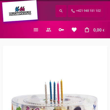
Zabudnuté heslo?
+421 948 181 102
E-mail
0,00
€
Nákupný košík je prázdny