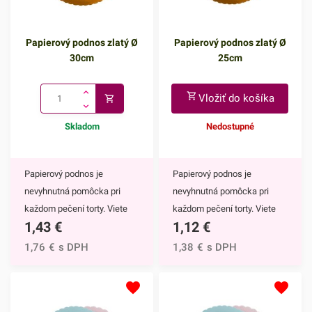
Papierový podnos zlatý Ø
Papierový podnos zlatý Ø
30cm
25cm
Vložiť do košíka
Skladom
Nedostupné
Papierový podnos je
Papierový podnos je
nevyhnutná pomôcka pri
nevyhnutná pomôcka pri
každom pečení torty. Viete
každom pečení torty. Viete
1,43
€
1,12
€
na ňu tortu jednoducho uložiť
na ňu tortu jednoducho uložiť
a zdobenie, prezentácia aj
a zdobenie, prezentácia aj
1,76
€
s DPH
1,38
€
s DPH
skladovanie bude omnoho
skladovanie bude omnoho
jednoduchšie. Využijete ho
jednoduchšie. Využijete ho
však aj ako podnos na rôzne
však aj ako podnos na rôzne