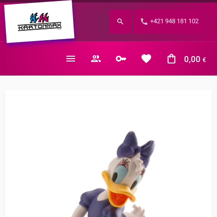
Zabudnuté heslo?
+421 948 181 102
E-mail
0,00
€
Nákupný košík je prázdny