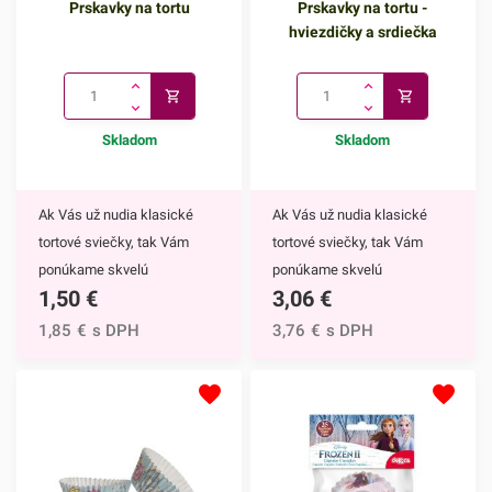
Prskavky na tortu
Prskavky na tortu -
hviezdičky a srdiečka
Skladom
Skladom
Ak Vás už nudia klasické
Ak Vás už nudia klasické
tortové sviečky, tak Vám
tortové sviečky, tak Vám
ponúkame skvelú
ponúkame skvelú
1,50
€
3,06
€
alternatívu. Prskavky na tortu
alternatívu. Prskavky na tortu
sú mimoriadne efektným
- hviezdičky a srdiečka sú
1,85
€
s DPH
3,76
€
s DPH
doplnkom nielen na torty, ale
mimoriadne efektným
môžete ich využiť aj na
doplnkom nielen na torty, ale
ozdobenie muffinov,
môžete ich využiť aj na
cupcakekov alebo iných
ozdobenie muffinov,
dezertov.Týmto skvelým
cupcakekov alebo iných
doplnkom ohúrite každého.
dezertov.Prskavky na tortu -