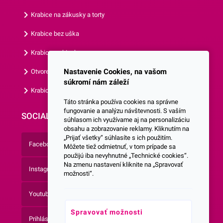
alebo oblátky. Tým
Krabice na zákusky a torty
dosiahnete maximálnu
stabilitu dekorácie na
Krabice bez uška
torte.Odporúčame Vám
Krabice s okienkom
prezrieť aj naše ostat
Nastavenie Cookies, na vašom
Otvorená krabica
súkromí nám záleží
Krabice s vlastným logom
Táto stránka používa cookies na správne
fungovanie a analýzu návštevnosti. S vaším
SOCIALNE SIETE
súhlasom ich využívame aj na personalizáciu
obsahu a zobrazovanie reklamy. Kliknutím na
„Prijať všetky“ súhlasíte s ich použitím.
Facebook
Môžete tiež odmietnuť, v tom prípade sa
použijú iba nevyhnutné „Technické cookies“.
Na zmenu nastavení kliknite na „Spravovať
Instagram
možnosti“.
Youtube
Spravovať možnosti
Prihlásenie do Newsletteru