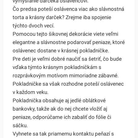
vymýšľanie darčeka oslávencovi.
Čo predsa poteší oslávenca viac ako slávnostná
torta a krásny darček? Zrejme iba spojenie
týchto dvoch vecí.
Pomocou tejto šikovnej dekorácie viete veľmi
elegantne a slávnostne podarovať peniaze, ktoré
oslávenec dostane v krásnej pokladničke.
Pre deti je veľmi dobré naučiť sa šetriť, čo bude
vďaka týmto krásnym pokladničkám s
rozprávkovým motívom mimoriadne zábavné.
Pokladničke sa však rozhodne poteší oslávenec
v každom veku.
Pokladnička obsahuje aj jedlé oblátkové
bankovky, takže ak do nej chcete vložiť aj
peniaze, odporúčame ich zabaliť do fólie či
sáčku.
Vyhnete sa tak priamemu kontaktu peňazí s