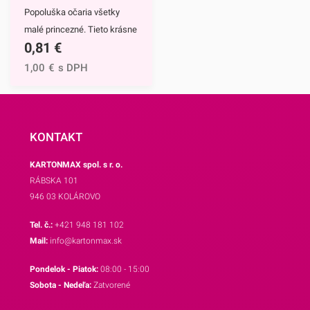
Popoluška očaria všetky
aj ostatné motívy našich
malé princezné. Tieto krásne
košíčkov.
0,81
€
a štýlové papierové košíčky
sú neodmysliteľnou výbavou
1,00
€
s DPH
pri príprave muffinov,
cupcakekov ale aj rôznych
iných sladkých
dezertov.Hlavným motívom
KONTAKT
týchto košíčkov je
KARTONMAX spol. s r. o.
Popoluška, ktrorá je hlavnou
RÁBSKA 101
postavou jednej z
946 03 KOLÁROVO
najznámejších Disney
rozprávok.Využijete ich na
Tel. č.:
+421 948 181 102
každodenné pečenie, ale aj
Mail:
info@kartonmax.sk
pri rôznych príležitostiach.
Pondelok - Piatok:
08:00 - 15:00
Najväčší úspech však
Sobota - Nedeľa:
Zatvorené
zrejme zožnú na detských
oslavách.Košíčky sú