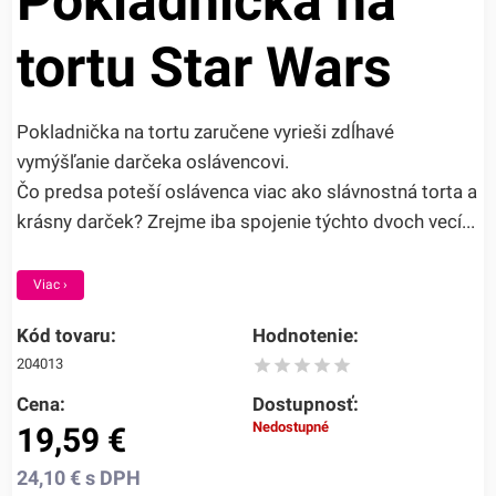
Pokladnička na
tortu Star Wars
Pokladnička na tortu zaručene vyrieši zdĺhavé
vymýšľanie darčeka oslávencovi.
Čo predsa poteší oslávenca viac ako slávnostná torta a
krásny darček? Zrejme iba spojenie týchto dvoch vecí...
Viac ›
Kód tovaru:
Hodnotenie:
204013
Cena:
Dostupnosť:
Nedostupné
19,59
€
24,10
€
s DPH