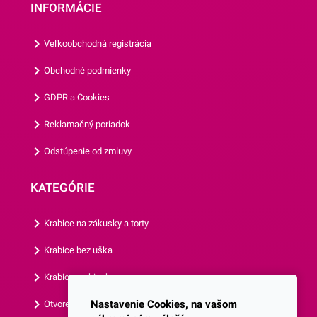
INFORMÁCIE
vyrábané z papiera, ktorý je
vhodný na priamy styk s
Veľkoobchodná registrácia
potravinami. Ich priemer je 5
cm a ich výška je 3
Obchodné podmienky
cm.Jedno balenie obsahuje
GDPR a Cookies
až 50 košíčkov.Odporúčame
Vám aj ostatné motívy
Reklamačný poriadok
našich košíčkov.
Odstúpenie od zmluvy
KATEGÓRIE
Krabice na zákusky a torty
Krabice bez uška
Krabice s okienkom
Nastavenie Cookies, na vašom
Otvorená krabica