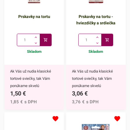
Prskavky na tortu
Prskavky na tortu -
hviezdičky a srdiečka
Skladom
Skladom
Ak Vás už nudia klasické
Ak Vás už nudia klasické
tortové sviečky, tak Vám
tortové sviečky, tak Vám
ponúkame skvelú
ponúkame skvelú
1,50
€
3,06
€
alternatívu. Prskavky na tortu
alternatívu. Prskavky na tortu
sú mimoriadne efektným
- hviezdičky a srdiečka sú
1,85
€
s DPH
3,76
€
s DPH
doplnkom nielen na torty, ale
mimoriadne efektným
môžete ich využiť aj na
doplnkom nielen na torty, ale
ozdobenie muffinov,
môžete ich využiť aj na
cupcakekov alebo iných
ozdobenie muffinov,