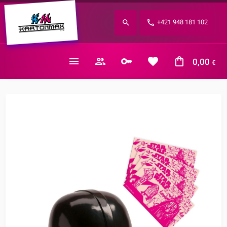
Zabudnuté heslo?
+421 948 181 102
E-mail
0,00
€
Nákupný košík je prázdny