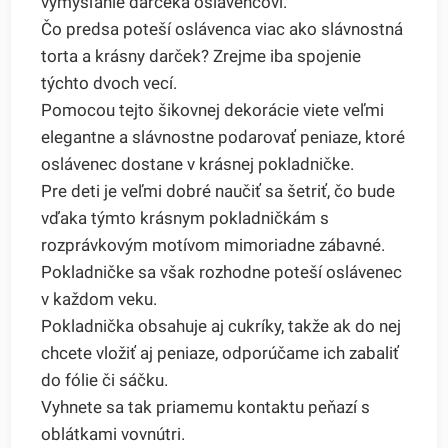
vymýšľanie darčeka oslávencovi.
Čo predsa poteší oslávenca viac ako slávnostná
torta a krásny darček? Zrejme iba spojenie
týchto dvoch vecí.
Pomocou tejto šikovnej dekorácie viete veľmi
elegantne a slávnostne podarovať peniaze, ktoré
oslávenec dostane v krásnej pokladničke.
Pre deti je veľmi dobré naučiť sa šetriť, čo bude
vďaka týmto krásnym pokladničkám s
rozprávkovým motívom mimoriadne zábavné.
Pokladničke sa však rozhodne poteší oslávenec
v každom veku.
Pokladnička obsahuje aj cukríky, takže ak do nej
chcete vložiť aj peniaze, odporúčame ich zabaliť
do fólie či sáčku.
Vyhnete sa tak priamemu kontaktu peňazí s
oblátkami vovnútri.