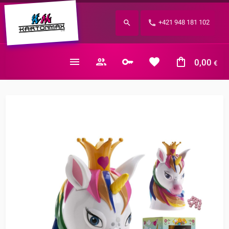
Zabudnuté heslo?
+421 948 181 102
E-mail
0,00
€
Nákupný košík je prázdny