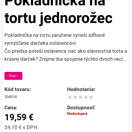
Pokladnička na
tortu jednorožec
Pokladnička na tortu zaručene vyrieši zdĺhavé
vymýšľanie darčeka oslávencovi.
Čo predsa poteší oslávenca viac ako slávnostná torta a
krásny darček? Zrejme iba spojenie týchto dvoch vecí...
Viac ›
Kód tovaru:
Hodnotenie:
204018
Cena:
Dostupnosť:
Nedostupné
19,59
€
24,10
€
s DPH