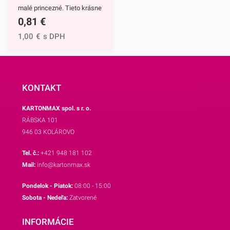
malé princezné. Tieto krásne
košíčkov.
0,81
€
a štýlové papierové košíčky
sú neodmysliteľnou výbavou
1,00
€
s DPH
pri príprave muffinov,
cupcakekov ale aj rôznych
iných sladkých
dezertov.Hlavným motívom
KONTAKT
týchto košíčkov je
KARTONMAX spol. s r. o.
Popoluška, ktrorá je hlavnou
RÁBSKA 101
postavou jednej z
946 03 KOLÁROVO
najznámejších Disney
rozprávok.Využijete ich na
Tel. č.:
+421 948 181 102
každodenné pečenie, ale aj
Mail:
info@kartonmax.sk
pri rôznych príležitostiach.
Pondelok - Piatok:
08:00 - 15:00
Najväčší úspech však
Sobota - Nedeľa:
Zatvorené
zrejme zožnú na detských
oslavách.Košíčky sú
INFORMÁCIE
vyrábané z papiera, ktorý je