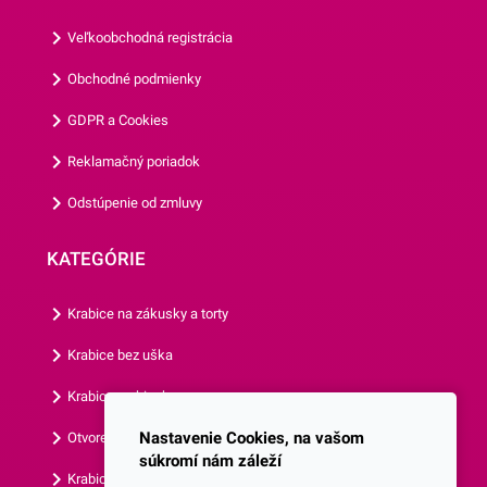
vhodný na priamy styk s
Veľkoobchodná registrácia
potravinami. Ich priemer je 5
cm a ich výška je 3
Obchodné podmienky
cm.Jedno balenie obsahuje
GDPR a Cookies
až 50 košíčkov.Odporúčame
Vám aj ostatné motívy
Reklamačný poriadok
našich košíčkov.
Odstúpenie od zmluvy
KATEGÓRIE
Krabice na zákusky a torty
Krabice bez uška
Krabice s okienkom
Nastavenie Cookies, na vašom
Otvorená krabica
súkromí nám záleží
Krabice s vlastným logom