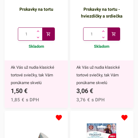
Prskavky na tortu
Prskavky na tortu -
hviezdičky a srdiečka
Skladom
Skladom
Ak Vás už nudia klasické
Ak Vás už nudia klasické
tortové sviečky, tak Vám
tortové sviečky, tak Vám
ponúkame skvelú
ponúkame skvelú
1,50
€
3,06
€
alternatívu. Prskavky na tortu
alternatívu. Prskavky na tortu
sú mimoriadne efektným
- hviezdičky a srdiečka sú
1,85
€
s DPH
3,76
€
s DPH
doplnkom nielen na torty, ale
mimoriadne efektným
môžete ich využiť aj na
doplnkom nielen na torty, ale
ozdobenie muffinov,
môžete ich využiť aj na
cupcakekov alebo iných
ozdobenie muffinov,
dezertov.Týmto skvelým
cupcakekov alebo iných