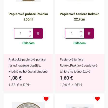
Papierové poháre Rokoko
Papierové taniere Rokoko
250ml
22,7cm
Skladom
Skladom
Praktické papierové poháre
Papierové taniere
na jednorázové použitie,
RokokoPraktické papierové
vhodné na horúce aj studené
taniere na jednorázové
1,08
€
1,60
€
nápoje. Vďaka ich
použitie. Vďaka ich
elegantnému zdobeniu
elegantnému zdobeniu
1,33
€
s DPH
1,96
€
s DPH
krásne vyniknú na každom
krásne vyniknú na každom
slávnostnom stole.Papierové
slávnostnom stole.Papierové
poháre majú nepochybne
taniere majú nepochybne
mnoho výhod,
mnoho výhod,