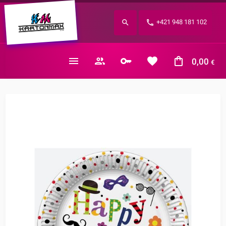
Zabudnuté heslo?
+421 948 181 102
E-mail
0,00
€
Nákupný košík je prázdny