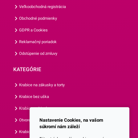
na prepravu,vďaka rôznym
Veľkoobchodná registrácia
tematickým potlačiam viete
zladiť všetky doplnky.Tanier
Obchodné podmienky
má priemer 22,7 cm a jedno
GDPR a Cookies
balenie obsahuje 8 kusov
tanierov.Odporúčame Vám
Reklamačný poriadok
prezrieť si aj ostatné párty
Odstúpenie od zmluvy
doplnky z našej ponuky.
KATEGÓRIE
Krabice na zákusky a torty
Krabice bez uška
Krabice s okienkom
Nastavenie Cookies, na vašom
Otvorená krabica
súkromí nám záleží
Krabice s vlastným logom