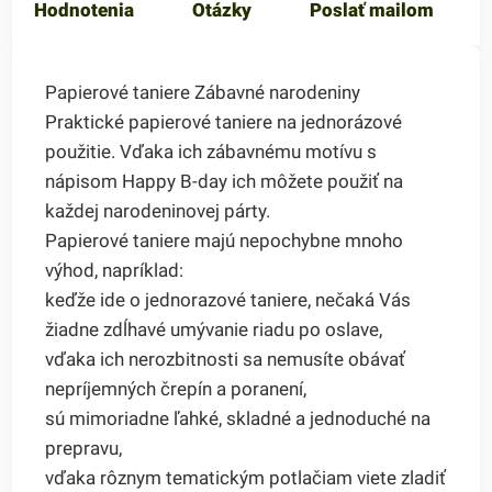
Hodnotenia
Otázky
Poslať mailom
Papierové taniere Zábavné narodeniny
Praktické papierové taniere na jednorázové
použitie. Vďaka ich zábavnému motívu s
nápisom Happy B-day ich môžete použiť na
každej narodeninovej párty.
Papierové taniere majú nepochybne mnoho
výhod, napríklad:
keďže ide o jednorazové taniere, nečaká Vás
žiadne zdĺhavé umývanie riadu po oslave,
vďaka ich nerozbitnosti sa nemusíte obávať
nepríjemných črepín a poranení,
sú mimoriadne ľahké, skladné a jednoduché na
prepravu,
vďaka rôznym tematickým potlačiam viete zladiť