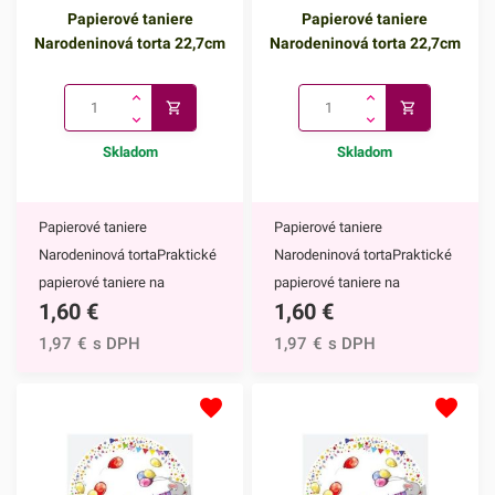
Papierové taniere
Papierové taniere
tematickým potlačiam viete
Narodeninová torta 22,7cm
Narodeninová torta 22,7cm
zladiť všetky doplnky.Tanier
má priemer 22,7 cm a jedno
balenie obsahuje 8 kusov
tanierov.Odporúčame Vám
Skladom
Skladom
prezrieť si aj ostatné párty
doplnky z našej ponuky.
Papierové taniere
Papierové taniere
Narodeninová tortaPraktické
Narodeninová tortaPraktické
papierové taniere na
papierové taniere na
1,60
€
1,60
€
jednorázové použitie. Vďaka
jednorázové použitie. Vďaka
ich krásnemu motívu
ich krásnemu motívu
1,97
€
s DPH
1,97
€
s DPH
narodeninovej torty ich
narodeninovej torty ich
môžete použiť na každej
môžete použiť na každej
narodeninovej
narodeninovej
párty.Papierové taniere majú
párty.Papierové taniere majú
nepochybne mnoho výhod,
nepochybne mnoho výhod,