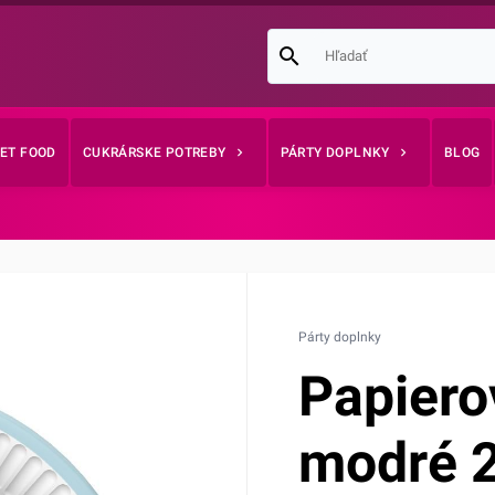
EET FOOD
CUKRÁRSKE POTREBY
PÁRTY DOPLNKY
BLOG
Párty doplnky
Papierov
modré 