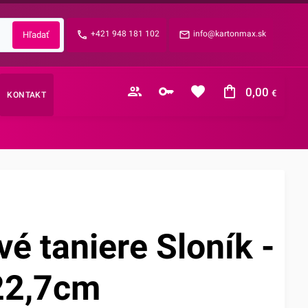
Zabudnuté heslo?
+421 948 181 102
info@kartonmax.sk
E-mail
0,00
€
KONTAKT
Nákupný košík je prázdny
é taniere Sloník -
22,7cm