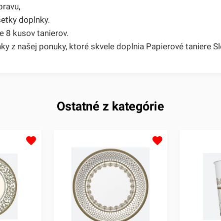
pravu,
etky doplnky.
e 8 kusov tanierov.
y z našej ponuky, ktoré skvele doplnia Papierové taniere Sl
Ostatné z kategórie