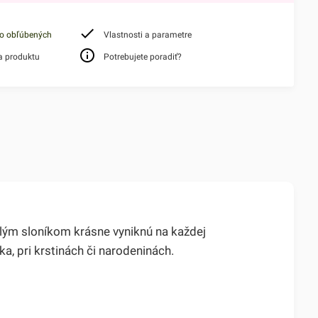
do obľúbených
Vlastnosti a parametre
a produktu
Potrebujete poradiť?
lým sloníkom krásne vyniknú na každej
a, pri krstinách či narodeninách.