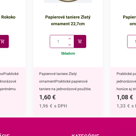
e Rokoko
Papierové taniere Zlatý
Papier
ornament 22,7cm
or
Skladom
koPraktické
Papierové taniere Zlatý
Praktické p
ednorázové
ornamentPraktické papierové
jednorázové
legantnému
taniere na jednorázové použitie.
horúce aj s
1,60
€
1,08
€
nú na
Vďaka ich elegantnému zlatému
ich elegan
zdobeniu krásne vyniknú na
zdobeniu k
1,96
€
s DPH
1,33
€
s
e majú
každom slávnostnom
každom sl
hod,
stole.Papierové taniere majú
stole.Papie
jednorazové
nepochybne mnoho výhod,
nepochybne
adne zdĺhavé
napríklad:keďže ide o jednorazové
napríklad:k