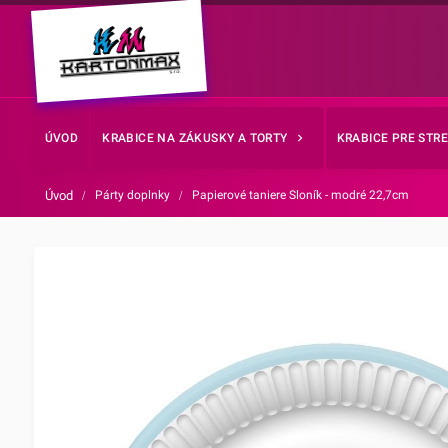
ÚVOD
KRABICE NA ZÁKUSKY A TORTY
KRABICE PRE STR
Úvod
/
Párty doplnky
/
Papierové taniere Sloník - modré 22,7cm