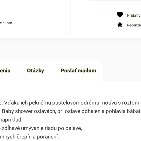
Pridať 
 mailom
Recenzi
enia
Otázky
Poslať mailom
tie. Vďaka ich peknému pastelovomodrému motívu s roztomi
 Baby shower oslavách, pri oslave odhalenia pohlavia bábätk
apríklad:
 zdĺhavé umývanie riadu po oslave,
emných črepín a poranení,