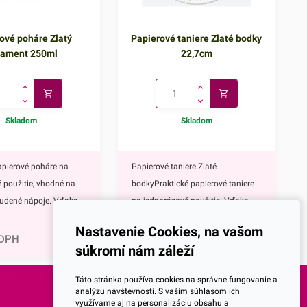
ové poháre Zlatý
Papierové taniere Zlaté bodky
nament 250ml
22,7cm
Skladom
Skladom
apierové poháre na
Papierové taniere Zlaté
 použitie, vhodné na
bodkyPraktické papierové taniere
tudené nápoje. Vďaka
na jednorázové použitie. Vďaka
1,60
€
tnému zlatému
ich elegantnému zlatému
Nastavenie Cookies, na vašom
rásne vyniknú na
zdobeniu krásne vyniknú na
 DPH
1,96
€
s DPH
súkromí nám záleží
ávnostnom
každom slávnostnom
rové poháre majú
stole.Papierové taniere majú
Táto stránka používa cookies na správne fungovanie a
 mnoho výhod,
nepochybne mnoho výhod,
analýzu návštevnosti. S vaším súhlasom ich
využívame aj na personalizáciu obsahu a
eďže ide o jednorazové
napríklad:keďže ide o jednorazové