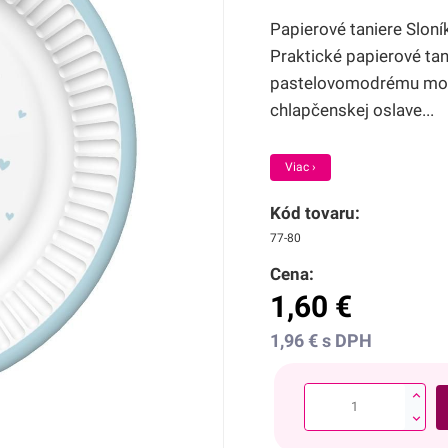
Papierové taniere Sloní
Praktické papierové ta
pastelovomodrému motí
chlapčenskej oslave...
Viac ›
Kód tovaru:
77-80
Cena:
1,60
€
1,96
€
s DPH