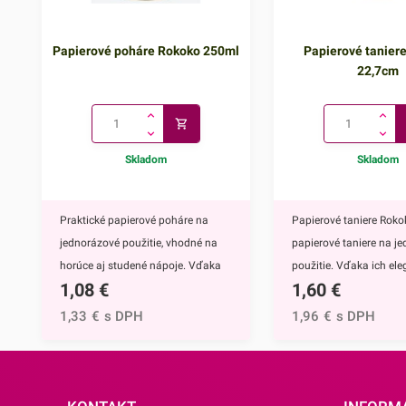
Papierové poháre Rokoko 250ml
Papierové tanier
22,7cm
Skladom
Skladom
Praktické papierové poháre na
Papierové taniere Roko
jednorázové použitie, vhodné na
papierové taniere na j
horúce aj studené nápoje. Vďaka
použitie. Vďaka ich e
1,08
€
1,60
€
ich elegantnému zdobeniu krásne
zdobeniu krásne vynik
vyniknú na každom slávnostnom
každom slávnostnom
1,33
€
s DPH
1,96
€
s DPH
stole.Papierové poháre majú
stole.Papierové tanier
nepochybne mnoho výhod,
nepochybne mnoho vý
napríklad:keďže ide o jednorazové
napríklad:keďže ide o 
poháre, nečaká Vás žiadne
taniere, nečaká Vás ži