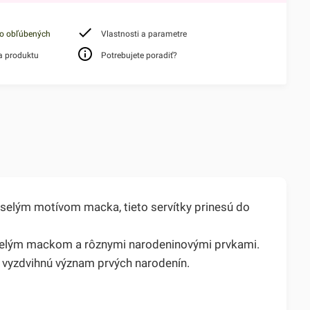
do obľúbených
Vlastnosti a parametre
a produktu
Potrebujete poradiť?
eselým motívom macka, tieto servítky prinesú do
veselým mackom a rôznymi narodeninovými prvkami.
 a vyzdvihnú význam prvých narodenín.