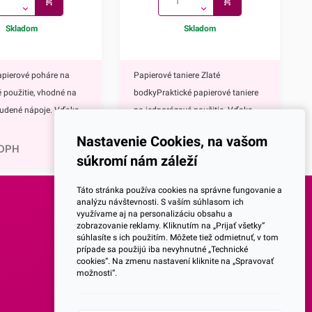
Skladom
Skladom
apierové poháre na
Papierové taniere Zlaté
 použitie, vhodné na
bodkyPraktické papierové taniere
tudené nápoje. Vďaka
na jednorázové použitie. Vďaka
1,60
€
tnému zlatému
ich elegantnému zlatému
Nastavenie Cookies, na vašom
rásne vyniknú na
zdobeniu krásne vyniknú na
 DPH
1,96
€
s DPH
súkromí nám záleží
ávnostnom
každom slávnostnom
rové poháre majú
stole.Papierové taniere majú
Táto stránka používa cookies na správne fungovanie a
 mnoho výhod,
nepochybne mnoho výhod,
analýzu návštevnosti. S vaším súhlasom ich
využívame aj na personalizáciu obsahu a
eďže ide o jednorazové
napríklad:keďže ide o jednorazové
SOCIALNE SIETE
zobrazovanie reklamy. Kliknutím na „Prijať všetky“
čaká Vás žiadne
taniere, nečaká Vás žiadne zdĺhavé
súhlasíte s ich použitím. Môžete tiež odmietnuť, v tom
prípade sa použijú iba nevyhnutné „Technické
ývanie riadu po
umývanie riadu po oslave,vďaka
Facebook
cookies“. Na zmenu nastavení kliknite na „Spravovať
te ich rozbiť, takže sa
ich nerozbitnosti sa nemusíte
možnosti“.
bávať nepríjemných
obávať nepríjemných črepín a
Instagram
ranení,sú mimoriadne
poranení,sú mimoriadne ľahké,