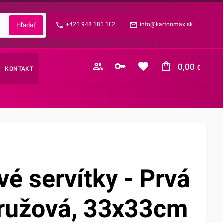
Zabudnuté heslo?
+421 948 181 102
info@kartonmax.sk
E-mail
0,00
€
KONTAKT
Nákupný košík je prázdny
vé servítky - Prvá
 ružová, 33x33cm