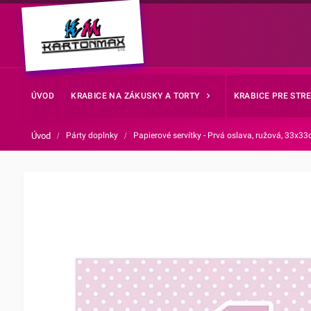
ÚVOD
KRABICE NA ZÁKUSKY A TORTY
KRABICE PRE STR
Úvod
/
Párty doplnky
/
Papierové servítky - Prvá oslava, ružová, 33x3