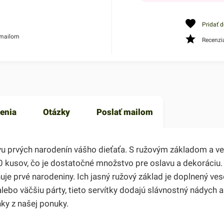
Pridať 
 mailom
Recenzi
enia
Otázky
Poslať mailom
avu prvých narodenín vášho dieťaťa. S ružovým základom a v
0 kusov, čo je dostatočné množstvo pre oslavu a dekoráciu.
uje prvé narodeniny. Ich jasný ružový základ je doplnený 
alebo väčšiu párty, tieto servítky dodajú slávnostný nádych
ky z našej ponuky.