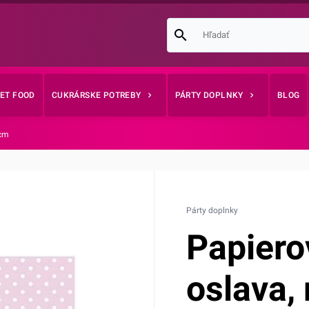
EET FOOD
CUKRÁRSKE POTREBY
PÁRTY DOPLNKY
BLOG
3cm
Párty doplnky
Papiero
oslava,