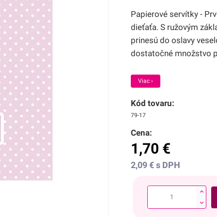
Papierové servítky - Pr
dieťaťa. S ružovým zák
prinesú do oslavy vesel
dostatočné množstvo pr
Viac ›
Kód tovaru:
79-17
Cena:
1,70
€
2,09
€
s DPH