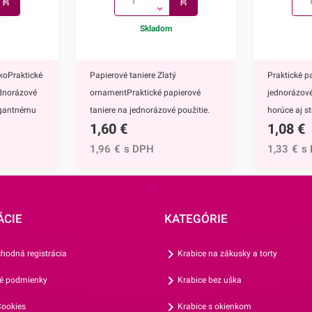
Skladom
koPraktické
Papierové taniere Zlatý
Praktické p
ednorázové
ornamentPraktické papierové
jednorázové
legantnému
taniere na jednorázové použitie.
horúce aj s
1,60
€
1,08
€
nú na
Vďaka ich elegantnému zlatému
ich elegan
zdobeniu krásne vyniknú na
zdobeniu k
1,96
€
s DPH
1,33
€
s
e majú
každom slávnostnom
každom sl
hod,
stole.Papierové taniere majú
stole.Papie
jednorazové
nepochybne mnoho výhod,
nepochybne
adne zdĺhavé
napríklad:keďže ide o jednorazové
napríklad:k
ÁCIE
KATEGÓRIE
ve,sú
taniere, nečaká Vás žiadne zdĺhavé
poháre, ne
emusíte
umývanie riadu po oslave,vďaka
zdĺhavé um
hodná registrácia
Krabice na zákusky a torty
epín a
ich nerozbitnosti sa nemusíte
oslave,nevie
é podmienky
Krabice bez uška
e ľahké,
obávať nepríjemných črepín a
nemusíte o
na
poranení,sú mimoriadne ľahké,
črepín a po
ookies
Krabice s okienkom