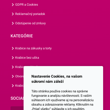
tanierov.Odporúčame Vám
GDPR a Cookies
prezrieť si aj ostatné párty
doplnky z našej ponuky.
Reklamačný poriadok
Odstúpenie od zmluvy
KATEGÓRIE
Krabice na zákusky a torty
Krabice bez uška
Krabice s okienkom
Nastavenie Cookies, na vašom
Otvorená krabica
súkromí nám záleží
Krabice s vlastným logom
Táto stránka používa cookies na správne
fungovanie a analýzu návštevnosti. S vaším
SOCIALNE SIETE
súhlasom ich využívame aj na personalizáciu
obsahu a zobrazovanie reklamy. Kliknutím na
„Prijať všetky“ súhlasíte s ich použitím.