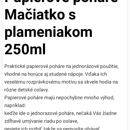
Mačiatko s
plameniakom
250ml
Praktické papierové poháre na jednorázové použitie,
vhodné na horúce aj studené nápoje. Vďaka ich
veselému rozprávkovému motívu sa skvele hodia na
rôzne detské oslavy.
Papierové poháre majú nepochybne mnoho výhod,
napríklad:
keďže ide o jednorazové poháre, nečaká Vás žiadne
zdĺhavé umývanie riadu po oslave,
neviete ich rozbiť, takže sa nemusíte obávať