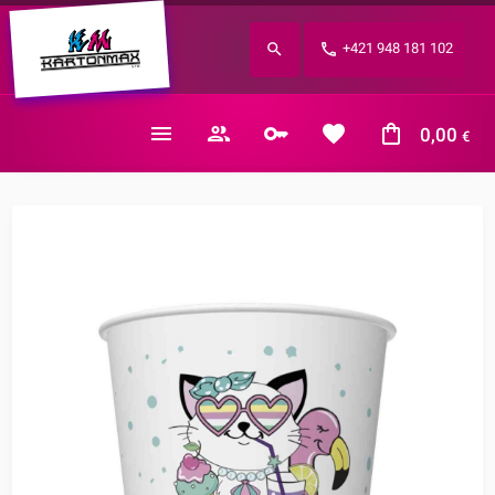
Zabudnuté heslo?
+421 948 181 102
E-mail
0,00
€
Nákupný košík je prázdny