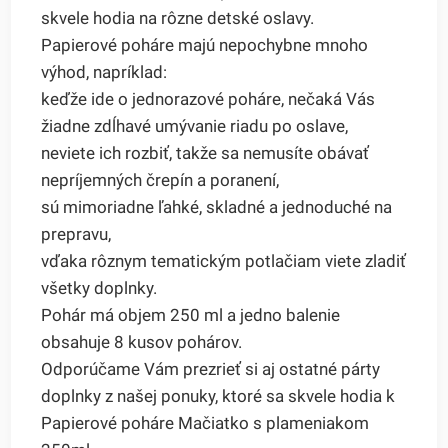
skvele hodia na rôzne detské oslavy.
Papierové poháre majú nepochybne mnoho
výhod, napríklad:
keďže ide o jednorazové poháre, nečaká Vás
žiadne zdĺhavé umývanie riadu po oslave,
neviete ich rozbiť, takže sa nemusíte obávať
nepríjemných črepín a poranení,
sú mimoriadne ľahké, skladné a jednoduché na
prepravu,
vďaka rôznym tematickým potlačiam viete zladiť
všetky doplnky.
Pohár má objem 250 ml a jedno balenie
obsahuje 8 kusov pohárov.
Odporúčame Vám prezrieť si aj ostatné párty
doplnky z našej ponuky, ktoré sa skvele hodia k
Papierové poháre Mačiatko s plameniakom