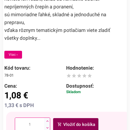
nepríjemných črepín a poranení,
sú mimoriadne ľahké, skladné a jednoduché na
prepravu,
vďaka rôznym tematickým potlačiam viete zladiť
všetky doplnky...
Viac ›
Kód tovaru:
Hodnotenie:
78-01
Cena:
Dostupnosť:
Skladom
1,08
€
1,33
€
s DPH
Vložiť do košíka