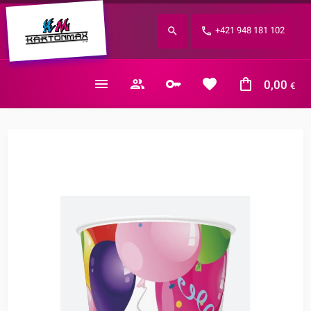
Zabudnuté heslo?
+421 948 181 102
E-mail
0,00
€
Nákupný košík je prázdny