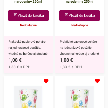
narodeniny 250ml
narodeniny 250ml
zladiť všetky doplnky.Tanier
má priemer 22,7 cm a jedno
balenie obsahuje 8 kusov
Vložiť do košíka
Vložiť do košíka
tanierov.Odporúčame Vám
Nedostupné
Nedostupné
prezrieť si aj ostatné párty
doplnky z našej ponuky.
Praktické papierové poháre
Praktické papierové poháre
na jednorázové použitie,
na jednorázové použitie,
vhodné na horúce aj studené
vhodné na horúce aj studené
1,08
€
1,08
€
nápoje. Vďaka ich
nápoje. Vďaka ich
zábavnému motívu s
zábavnému motívu s
1,33
€
s DPH
1,33
€
s DPH
nápisom Happy B-day ich
nápisom Happy B-day ich
môžete použiť na každej
môžete použiť na každej
narodeninovej
narodeninovej
párty.Papierové poháre majú
párty.Papierové poháre majú
nepochybne mnoho výhod,
nepochybne mnoho výhod,
napríklad:keďže ide o
napríklad:keďže ide o
jednorazové poháre, nečaká
jednorazové poháre, nečaká