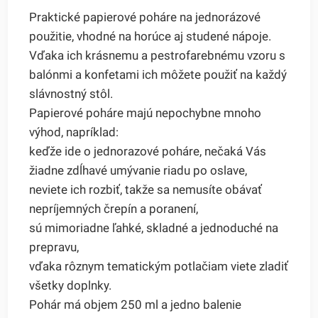
Praktické papierové poháre na jednorázové
použitie, vhodné na horúce aj studené nápoje.
Vďaka ich krásnemu a pestrofarebnému vzoru s
balónmi a konfetami ich môžete použiť na každý
slávnostný stôl.
Papierové poháre majú nepochybne mnoho
výhod, napríklad:
keďže ide o jednorazové poháre, nečaká Vás
žiadne zdĺhavé umývanie riadu po oslave,
neviete ich rozbiť, takže sa nemusíte obávať
nepríjemných črepín a poranení,
sú mimoriadne ľahké, skladné a jednoduché na
prepravu,
vďaka rôznym tematickým potlačiam viete zladiť
všetky doplnky.
Pohár má objem 250 ml a jedno balenie