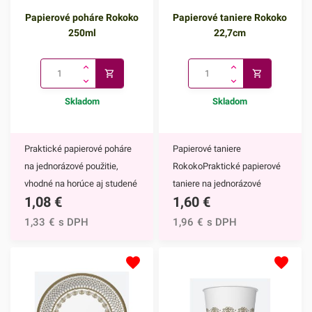
Papierové poháre Rokoko
Papierové taniere Rokoko
250ml
22,7cm
Skladom
Skladom
Praktické papierové poháre
Papierové taniere
na jednorázové použitie,
RokokoPraktické papierové
vhodné na horúce aj studené
taniere na jednorázové
1,08
€
1,60
€
nápoje. Vďaka ich
použitie. Vďaka ich
elegantnému zdobeniu
elegantnému zdobeniu
1,33
€
s DPH
1,96
€
s DPH
krásne vyniknú na každom
krásne vyniknú na každom
slávnostnom stole.Papierové
slávnostnom stole.Papierové
poháre majú nepochybne
taniere majú nepochybne
mnoho výhod,
mnoho výhod,
napríklad:keďže ide o
napríklad:keďže ide o