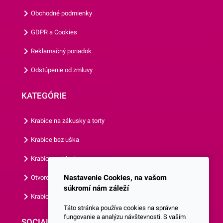
Obchodné podmienky
GDPR a Cookies
Reklamačný poriadok
Odstúpenie od zmluvy
KATEGÓRIE
Krabice na zákusky a torty
Krabice bez uška
Krabice s okienkom
Nastavenie Cookies, na vašom
Otvorená krabica
súkromí nám záleží
Krabice s vlastným logom
Táto stránka používa cookies na správne
fungovanie a analýzu návštevnosti. S vaším
SOCIALNE SIETE