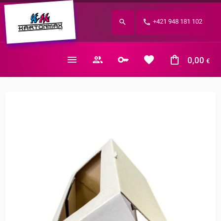
Zabudnuté heslo?
+421 948 181 102
E-mail
0,00
€
Nákupný košík je prázdny