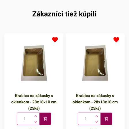
vašich dezertov. Vďaka
vašich dezertov. Vďaka
priehľadnému okienku
priehľadnému okienku
Zákazníci tiež kúpili
môžete jednoducho
môžete jednoducho
prezradiť, čo sa skrýva vo
prezradiť, čo sa skrýva vo
vnútri, či už je to pokušujúci
vnútri, či už je to pokušujúci
donut alebo farebné muffiny.
donut alebo farebné muffiny.
Navrhnutá s ohľadom na
Navrhnutá s ohľadom na
vaše potreby, táto krabica
vaše potreby, táto krabica
spojuje praktickosť s
spojuje praktickosť s
eleganciou, či už ju používate
eleganciou, či už ju používate
pre vlastné potešenie alebo
pre vlastné potešenie alebo
ako dokonalý darček pre
ako dokonalý darček pre
vašich blízkych.Rozmery:
vašich blízkych.Rozmery:
Krabica na zákusky s
Krabica na zákusky s
35x21x8 cmBalenie: 25
28x18x10 cmBalenie: 25
okienkom - 28x18x10 cm
okienkom - 28x18x10 cm
ksVlna: E~Krabice
ksVlna: E~Krabice
(25ks)
(25ks)
dodávame v rozloženom
dodávame v rozloženom
stave!Odporúčame pozrieť aj
stave!Odporúčame pozrieť aj
naše ostatné krabice s
naše ostatné krabice s