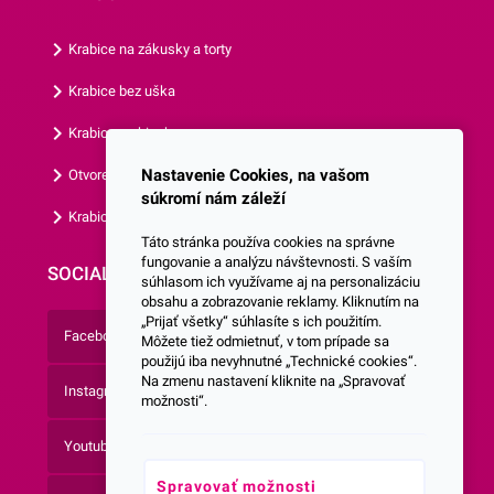
Krabice na zákusky a torty
Krabice bez uška
Krabice s okienkom
Nastavenie Cookies, na vašom
Otvorená krabica
súkromí nám záleží
Krabice s vlastným logom
Táto stránka používa cookies na správne
fungovanie a analýzu návštevnosti. S vaším
SOCIALNE SIETE
súhlasom ich využívame aj na personalizáciu
obsahu a zobrazovanie reklamy. Kliknutím na
„Prijať všetky“ súhlasíte s ich použitím.
Facebook
Môžete tiež odmietnuť, v tom prípade sa
použijú iba nevyhnutné „Technické cookies“.
Na zmenu nastavení kliknite na „Spravovať
Instagram
možnosti“.
Youtube
Spravovať možnosti