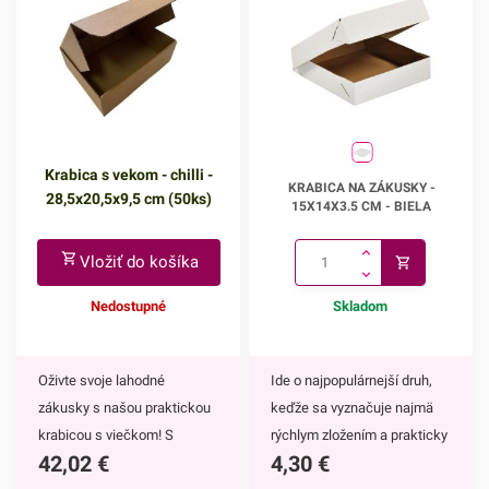
Krabica s vekom - chilli -
Krabica na zákusky -
KRABICA NA ZÁKUSKY -
28,5x20,5x9,5 cm (50ks)
15x14x3.5 cm
15X14X3.5 CM - BIELA
Vložiť do košíka
Nedostupné
Skladom
Oživte svoje lahodné
Ide o najpopulárnejší druh,
zákusky s našou praktickou
keďže sa vyznačuje najmä
krabicou s viečkom! S
rýchlym zložením a prakticky
42,02
€
4,30
€
rozmermi 28,5x20,5x9,5 cm
otváreteľnou vrchnou