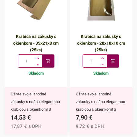
príležitostiach.V prípade, že
potrebujete krabičku iných
rozmerov, odporúčame
prezrieť aj ostatné krabice s
Krabica na zákusky s
Krabica na zákusky s
uškom.50ks/bal.Krabice
okienkom - 35x21x8 cm
okienkom - 28x18x10 cm
dodávame v rozloženom
(25ks)
(25ks)
stave!
Skladom
Skladom
Oživte svoje lahodné
Oživte svoje lahodné
zákusky s našou elegantnou
zákusky s našou elegantnou
krabicou s okienkom! S
krabicou s okienkom! S
14,53
€
7,90
€
rozmermi 35x21x8 cm
rozmermi 28x18x10 cm
poskytuje dostatok priestoru
poskytuje dostatok priestoru
17,87
€
s DPH
9,72
€
s DPH
pre uloženie a prezentáciu
pre uloženie a prezentáciu