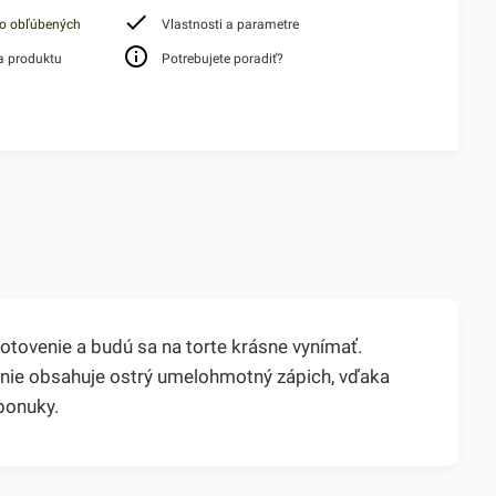
do obľúbených
Vlastnosti a parametre
a produktu
Potrebujete poradiť?
hotovenie a budú sa na torte krásne vynímať.
enie obsahuje ostrý umelohmotný zápich, vďaka
ponuky.