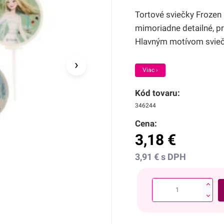
Tortové sviečky Frozen 
mimoriadne detailné, pr
Hlavným motívom sviečo
›
Viac ›
Kód tovaru:
346244
Cena:
3,18
€
3,91
€
s DPH