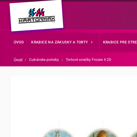
ÚVOD
KRABICE NA ZÁKUSKY A TORTY
KRABICE PRE STR
Úvod
/
Cukrárske potreby
/
Tortové sviečky Frozen II 2D