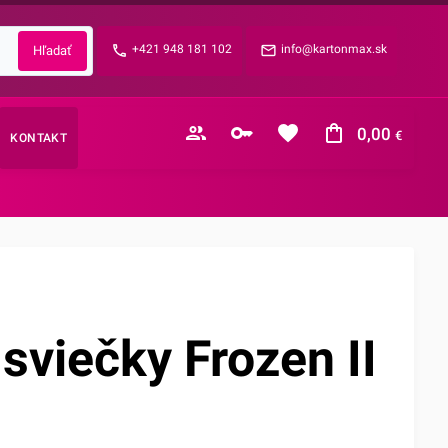
Zabudnuté heslo?
+421 948 181 102
info@kartonmax.sk
E-mail
0,00
€
KONTAKT
Nákupný košík je prázdny
sviečky Frozen II