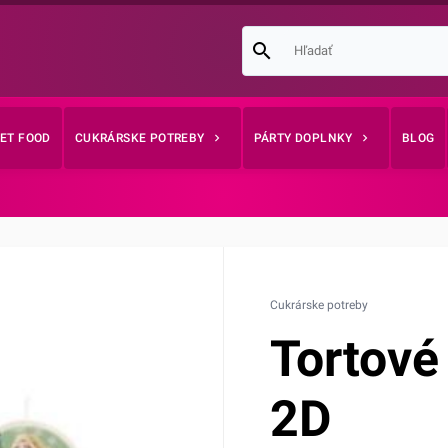
EET FOOD
CUKRÁRSKE POTREBY
PÁRTY DOPLNKY
BLOG
Cukrárske potreby
Tortové 
2D