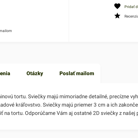
Pridať 
Recenzi
 mailom
enia
Otázky
Poslať mailom
ninovú tortu. Sviečky majú mimoriadne detailné, precízne vy
adové kráľovstvo. Sviečky majú priemer 3 cm a ich zakonč
iť na tortu. Odporúčame Vám aj ostatné 2D sviečky z našej 