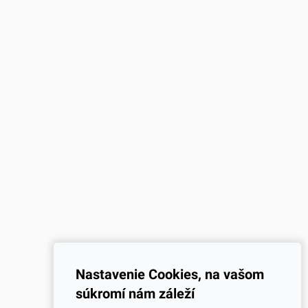
ška je 3 cm.Jedno
vhodný na priamy styk s
ahuje 25
potravinami. Ich priemer je 5 cm a
dporúčame Vám aj
ich výška je 3 cm.Jedno balenie
ívy našich košíčkov.
obsahuje až 50
košíčkov.Odporúčame Vám aj
ostatné motívy našich košíčkov.
Nastavenie Cookies, na vašom
súkromí nám záleží