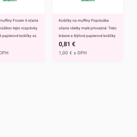
Skladom
Skladom
muffiny Frozen II očaria
Košíčky na muffiny Popoluška
núšikov tejto rozprávky.
očaria všetky malé princezné. Tieto
vé papierové košíčky sú
krásne a štýlové papierové košíčky
0,81
€
 výbavou pri príprave
sú neodmysliteľnou výbavou pri
upcakekov ale aj
príprave muffinov, cupcakekov ale
 DPH
1,00
€
s DPH
ch sladkých
aj rôznych iných sladkých
lavným motívom
dezertov.Hlavným motívom týchto
 hrdinky Disney
košíčkov je Popoluška, ktrorá je
ozen II - Elsa a
hlavnou postavou jednej z
ky s týmto krásnym
najznámejších Disney
žijete nielen na
rozprávok.Využijete ich na
pečenie ale aj na
každodenné pečenie, ale aj pri
itosti či detské
rôznych príležitostiach. Najväčší
čky sú vyrábané z
úspech však zrejme zožnú na
orý je vhodný na priamy
detských oslavách.Košíčky sú
vinami. Ich priemer je 5
vyrábané z papiera, ktorý je