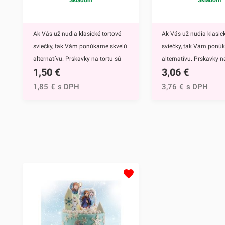
Skladom
Skladom
Ak Vás už nudia klasické tortové
Ak Vás už nudia klasick
sviečky, tak Vám ponúkame skvelú
sviečky, tak Vám ponú
alternatívu. Prskavky na tortu sú
alternatívu. Prskavky na
1,50
€
3,06
€
mimoriadne efektným doplnkom
hviezdičky a srdiečka s
nielen na torty, ale môžete ich
mimoriadne efektným
1,85
€
s DPH
3,76
€
s DPH
využiť aj na ozdobenie muffinov,
nielen na torty, ale môž
cupcakekov alebo iných
využiť aj na ozdobenie 
dezertov.Týmto skvelým doplnkom
cupcakekov alebo inýc
ohúrite každého. Navyše tortu
dezertov.Prskavky na to
obohatíte o nádhernú sviatočnú
hviezdičky a srdiečka ur
atmosféru, či už ide o narodeniny,
neočasria iba deti. Tý
svadbu alebo inú slávnostnú
doplnkom ohúrite každ
príležitosť.Jedno balenie obsahuje
Navyše tortu obohatíte
až osem farebných prskaviek.
sviatočnú atmosféru, či
Vyrábajú sa z netoxických
narodeniny, svadbu ale
materiálov, takže môžu prísť do
slávnostnú príležitosť.