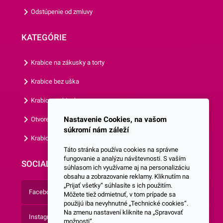
našich košíčkov.
Odstúpenie od zmluvy
KATEGÓRIE
Krabice na zákusky a torty
Krabice bez uška
Krabice s okienkom
Nastavenie Cookies, na vašom
Otvorená krabica
súkromí nám záleží
Krabice s vlastným logom
Táto stránka používa cookies na správne
fungovanie a analýzu návštevnosti. S vaším
SOCIALNE SIETE
súhlasom ich využívame aj na personalizáciu
obsahu a zobrazovanie reklamy. Kliknutím na
„Prijať všetky“ súhlasíte s ich použitím.
Facebook
Môžete tiež odmietnuť, v tom prípade sa
použijú iba nevyhnutné „Technické cookies“.
Na zmenu nastavení kliknite na „Spravovať
Instagram
možnosti“.