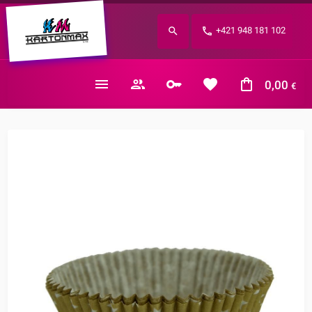
Zabudnuté heslo?
+421 948 181 102
E-mail
0,00
€
Nákupný košík je prázdny