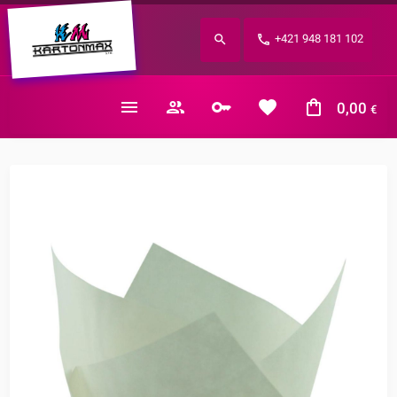
Zabudnuté heslo?
+421 948 181 102
E-mail
0,00
€
Nákupný košík je prázdny