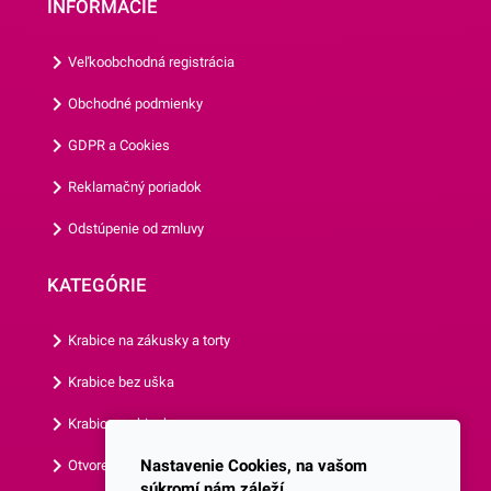
INFORMÁCIE
Veľkoobchodná registrácia
Obchodné podmienky
GDPR a Cookies
Reklamačný poriadok
Odstúpenie od zmluvy
KATEGÓRIE
Krabice na zákusky a torty
Krabice bez uška
Krabice s okienkom
Nastavenie Cookies, na vašom
Otvorená krabica
súkromí nám záleží