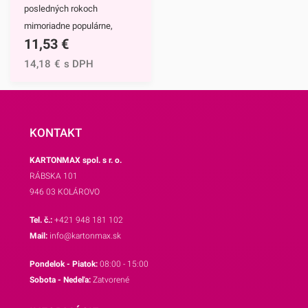
posledných rokoch
mimoriadne populárne,
11,53
€
keďže majú krásny dizajn
pripomínajúci tvar tulipánu.
14,18
€
s DPH
Môžete ich využiť najmä na
prípravu muffinov, ale
rovnako sa hodia aj pri
príprave iných
KONTAKT
dezertov.Košíčky sú z
KARTONMAX spol. s r. o.
papiera, ktorý je vhodný na
RÁBSKA 101
priamy styk s potravinami.
946 03 KOLÁROVO
Jedno balenie obsahuje 200
košíčkov.Rozmer základného
Tel. č.:
+421 948 181 102
štvorca, z ktorého je košík
Mail:
info@kartonmax.sk
zložený je 14x14
Pondelok - Piatok:
08:00 - 15:00
cm.Odporúčame Vám aj
Sobota - Nedeľa:
Zatvorené
ostatné motívy našich
košíčkov.