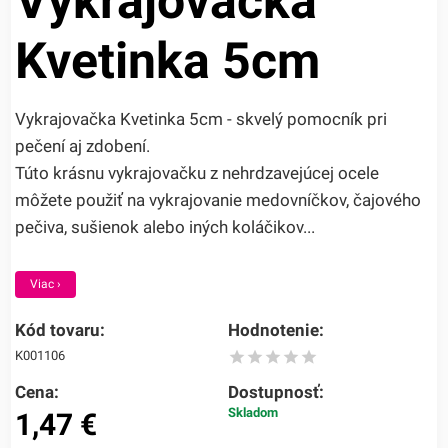
Vykrajovačka
Kvetinka 5cm
Vykrajovačka Kvetinka 5cm - skvelý pomocník pri
pečení aj zdobení.
Túto krásnu vykrajovačku z nehrdzavejúcej ocele
môžete použiť na vykrajovanie medovníčkov, čajového
pečiva, sušienok alebo iných koláčikov...
Viac ›
Kód tovaru:
Hodnotenie:
K001106
Cena:
Dostupnosť:
Skladom
1,47
€