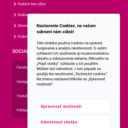
Krabice bez uška
Krabice s okienkom
Nastavenie Cookies, na vašom
Otvorená krabica
súkromí nám záleží
Krabice s vlastným logom
Táto stránka používa cookies na správne
fungovanie a analýzu návštevnosti. S vaším
SOCIALNE SIETE
súhlasom ich využívame aj na personalizáciu
obsahu a zobrazovanie reklamy. Kliknutím na
„Prijať všetky“ súhlasíte s ich použitím.
Facebook
Môžete tiež odmietnuť, v tom prípade sa
použijú iba nevyhnutné „Technické cookies“.
Na zmenu nastavení kliknite na „Spravovať
Instagram
možnosti“.
Youtube
Spravovať možnosti
Prihlásenie do Newsletteru
Odmietnuť všetko