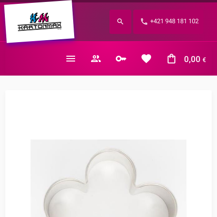
Zabudnuté heslo?
+421 948 181 102
E-mail
0,00
€
Nákupný košík je prázdny