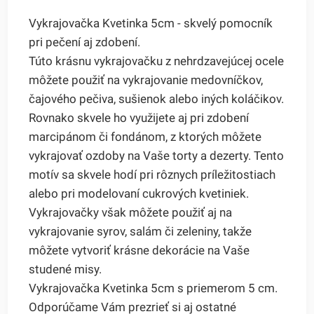
Vykrajovačka Kvetinka 5cm - skvelý pomocník
pri pečení aj zdobení.
Túto krásnu vykrajovačku z nehrdzavejúcej ocele
môžete použiť na vykrajovanie medovníčkov,
čajového pečiva, sušienok alebo iných koláčikov.
Rovnako skvele ho využijete aj pri zdobení
marcipánom či fondánom, z ktorých môžete
vykrajovať ozdoby na Vaše torty a dezerty. Tento
motív sa skvele hodí pri rôznych príležitostiach
alebo pri modelovaní cukrových kvetiniek.
Vykrajovačky však môžete použiť aj na
vykrajovanie syrov, salám či zeleniny, takže
môžete vytvoriť krásne dekorácie na Vaše
studené misy.
Vykrajovačka Kvetinka 5cm s priemerom 5 cm.
Odporúčame Vám prezrieť si aj ostatné