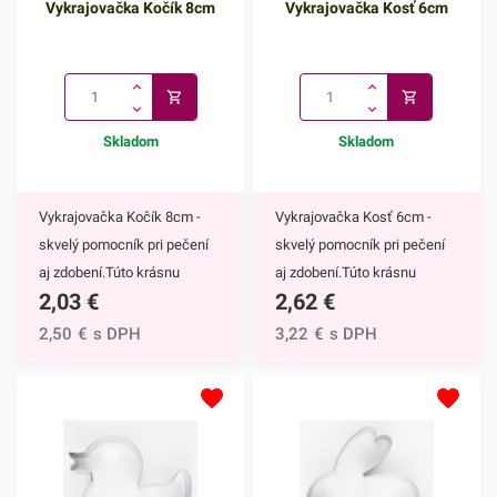
Vykrajovačka Kočík 8cm
Vykrajovačka Kosť 6cm
Skladom
Skladom
Vykrajovačka Kočík 8cm -
Vykrajovačka Kosť 6cm -
skvelý pomocník pri pečení
skvelý pomocník pri pečení
aj zdobení.Túto krásnu
aj zdobení.Túto krásnu
2,03
€
2,62
€
vykrajovačku z
vykrajovačku z
nehrdzavejúcej ocele môžete
nehrdzavejúcej ocele môžete
2,50
€
s DPH
3,22
€
s DPH
použiť na vykrajovanie
použiť na vykrajovanie
medovníčkov, čajového
medovníčkov, čajového
pečiva, sušienok alebo iných
pečiva, sušienok alebo iných
koláčikov. Rovnako skvele
koláčikov. Rovnako skvele
ho využijete aj pri zdobení
ho využijete aj pri zdobení
marcipánom či fondánom, z
marcipánom či fondánom, z