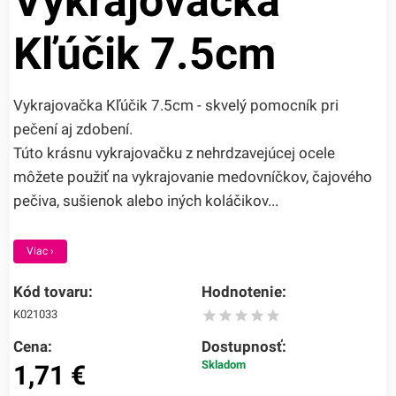
Vykrajovačka
Kľúčik 7.5cm
Vykrajovačka Kľúčik 7.5cm - skvelý pomocník pri
pečení aj zdobení.
Túto krásnu vykrajovačku z nehrdzavejúcej ocele
môžete použiť na vykrajovanie medovníčkov, čajového
pečiva, sušienok alebo iných koláčikov...
Viac ›
Kód tovaru:
Hodnotenie:
K021033
Cena:
Dostupnosť:
Skladom
1,71
€