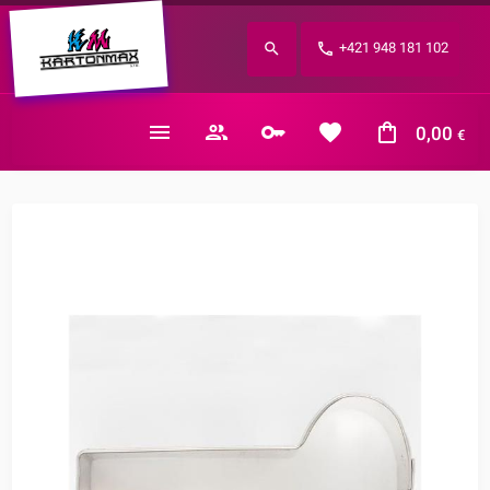
Zabudnuté heslo?
+421 948 181 102
E-mail
0,00
€
Nákupný košík je prázdny