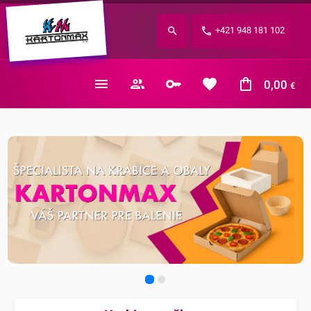
Zabudnuté heslo?
+421 948 181 102
E-mail
0,00
€