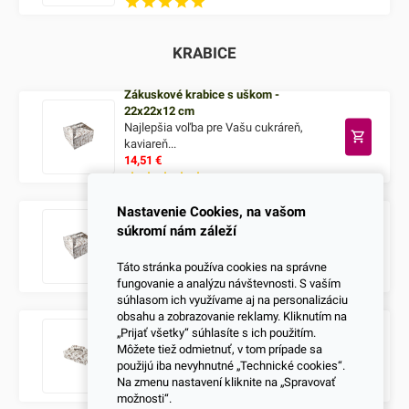
KRABICE
Zákuskové krabice s uškom -
22x22x12 cm
Najlepšia voľba pre Vašu cukráreň,
kaviareň...
14,51
€
Nastavenie Cookies, na vašom
Zákuskové krabice s uškom -
súkromí nám záleží
25x25x14 cm
Najlepšia voľba pre Vašu cukráreň,
kaviareň...
Táto stránka používa cookies na správne
15,07
€
fungovanie a analýzu návštevnosti. S vaším
súhlasom ich využívame aj na personalizáciu
obsahu a zobrazovanie reklamy. Kliknutím na
Zákuskové krabice s uškom -
„Prijať všetky“ súhlasíte s ich použitím.
27x18x12 cm
Môžete tiež odmietnuť, v tom prípade sa
Najlepšia voľba pre Vašu cukráreň,
použijú iba nevyhnutné „Technické cookies“.
kaviareň...
Na zmenu nastavení kliknite na „Spravovať
23,00
€
možnosti“.