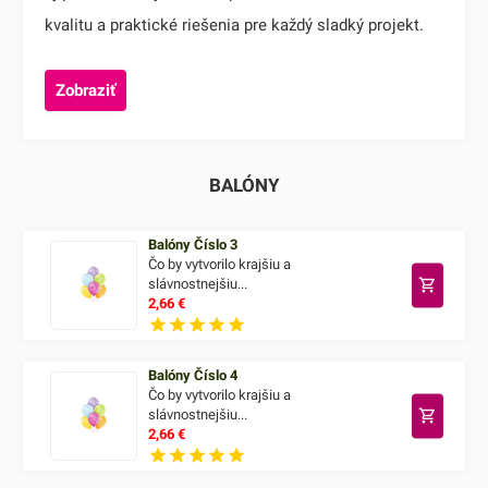
kvalitu a praktické riešenia pre každý sladký projekt.
Zobraziť
BALÓNY
Balóny Číslo 3
Čo by vytvorilo krajšiu a
slávnostnejšiu...
2,66
€
Balóny Číslo 4
Čo by vytvorilo krajšiu a
slávnostnejšiu...
2,66
€