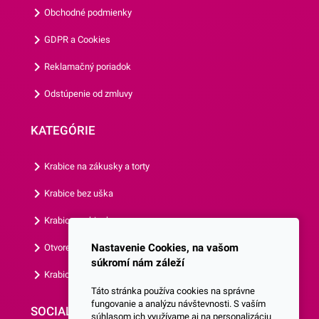
balenie obsahuje 8 kusov
Obchodné podmienky
tanierov.Odporúčame Vám
GDPR a Cookies
prezrieť si aj ostatné párty
doplnky z našej ponuky.
Reklamačný poriadok
Odstúpenie od zmluvy
KATEGÓRIE
Krabice na zákusky a torty
Krabice bez uška
Krabice s okienkom
Nastavenie Cookies, na vašom
Otvorená krabica
súkromí nám záleží
Krabice s vlastným logom
Táto stránka používa cookies na správne
fungovanie a analýzu návštevnosti. S vaším
SOCIALNE SIETE
súhlasom ich využívame aj na personalizáciu