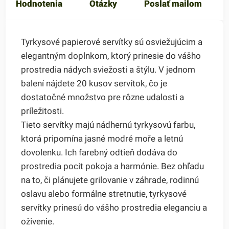
Hodnotenia
Otázky
Poslať mailom
Tyrkysové papierové servítky sú osviežujúcim a
elegantným doplnkom, ktorý prinesie do vášho
prostredia nádych sviežosti a štýlu. V jednom
balení nájdete 20 kusov servítok, čo je
dostatočné množstvo pre rôzne udalosti a
príležitosti.
Tieto servítky majú nádhernú tyrkysovú farbu,
ktorá pripomína jasné modré moře a letnú
dovolenku. Ich farebný odtieň dodáva do
prostredia pocit pokoja a harmónie. Bez ohľadu
na to, či plánujete grilovanie v záhrade, rodinnú
oslavu alebo formálne stretnutie, tyrkysové
servítky prinesú do vášho prostredia eleganciu a
oživenie.