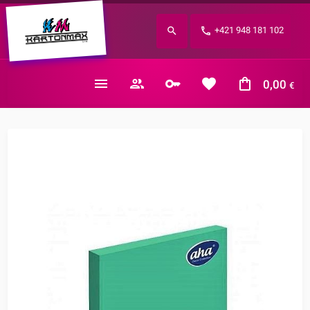
Zabudnuté heslo?
+421 948 181 102
E-mail
0,00
€
Nákupný košík je prázdny