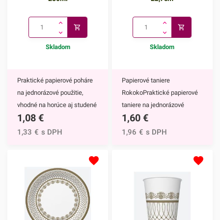
Skladom
Skladom
Praktické papierové poháre
Papierové taniere
na jednorázové použitie,
RokokoPraktické papierové
vhodné na horúce aj studené
taniere na jednorázové
1,08
€
1,60
€
nápoje. Vďaka ich
použitie. Vďaka ich
elegantnému zdobeniu
elegantnému zdobeniu
1,33
€
s DPH
1,96
€
s DPH
krásne vyniknú na každom
krásne vyniknú na každom
slávnostnom stole.Papierové
slávnostnom stole.Papierové
poháre majú nepochybne
taniere majú nepochybne
mnoho výhod,
mnoho výhod,
napríklad:keďže ide o
napríklad:keďže ide o
jednorazové poháre, nečaká
jednorazové taniere, nečaká
Vás žiadne zdĺhavé
Vás žiadne zdĺhavé