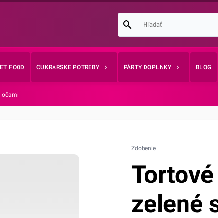
EET FOOD
CUKRÁRSKE POTREBY
PÁRTY DOPLNKY
BLOG
 s očami
Zdobenie
Tortové 
zelené 