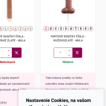
ečky čísla - trblietavé
Tortové sviečky čísla -
É SVIEČKY ČÍSLA -
TORTOVÉ SVIEČKY ČÍSLA -
zlaté
ružovozlaté
TAVÉ ZLATÉ - NULA
RUŽOVOZLATÉ - NULA
Nedostupné
Skladom
 lepšie doplniť
Tieto krásne sviečky vo farbe
áladu pri narodeninách
ružového zlata svojím trblietavým
ýročiach, ako sviečky.
dizajnom prilákajú všetky pohľady.
1,72
€
né tortové sviečky majú
Vyzdvihnú a podčiarknu tak
Nastavenie Cookies, na vašom
 krásny a elegantný
elegantnú a slávnostnú atmosféru
 DPH
2,12
€
s DPH