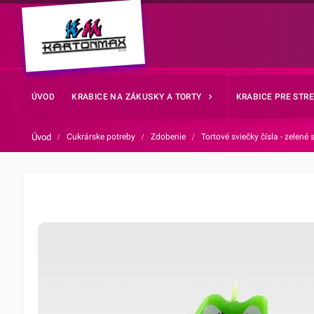
ÚVOD
KRABICE NA ZÁKUSKY A TORTY
KRABICE PRE STR
Úvod
/
Cukrárske potreby
/
Zdobenie
/
Tortové sviečky čísla - zelené