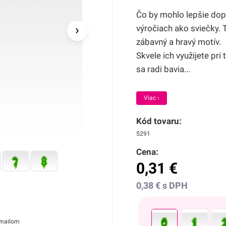
Čo by mohlo lepšie dopl
›
výročiach ako sviečky. 
zábavný a hravý motív.
Skvele ich využijete pri
sa radi bavia...
Viac ›
Kód tovaru:
5291
Cena:
0,31
€
0,38
€
s DPH
 mailom