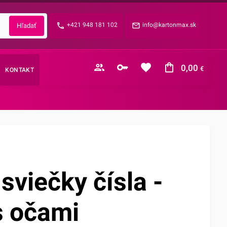
Zabudnuté heslo?
+421 948 181 102
info@kartonmax.sk
E-mail
0,00
€
KONTAKT
Nákupný košík je prázdny
sviečky čísla -
s očami