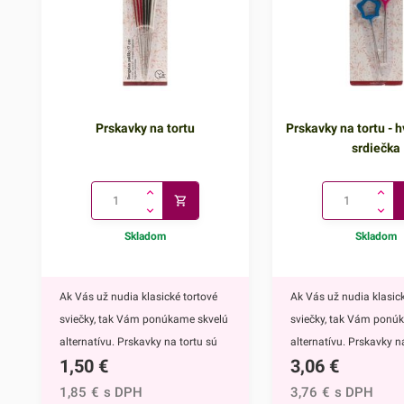
Prskavky na tortu
Prskavky na tortu - h
srdiečka
Skladom
Skladom
Ak Vás už nudia klasické tortové
Ak Vás už nudia klasick
sviečky, tak Vám ponúkame skvelú
sviečky, tak Vám ponú
alternatívu. Prskavky na tortu sú
alternatívu. Prskavky na
1,50
€
3,06
€
mimoriadne efektným doplnkom
hviezdičky a srdiečka s
nielen na torty, ale môžete ich
mimoriadne efektným
1,85
€
s DPH
3,76
€
s DPH