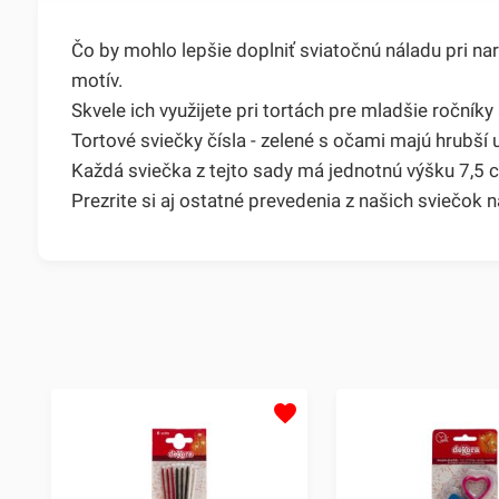
Čo by mohlo lepšie doplniť sviatočnú náladu pri na
motív.
Skvele ich využijete pri tortách pre mladšie ročníky 
Tortové sviečky čísla - zelené s očami majú hrubší 
Každá sviečka z tejto sady má jednotnú výšku 7,5 cm
Prezrite si aj ostatné prevedenia z našich sviečok na