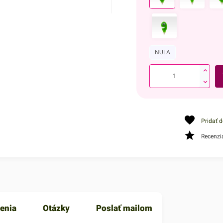
NULA
Pridať 
Recenzi
enia
Otázky
Poslať mailom