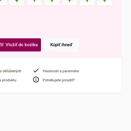
Vložiť do košíka
Kúpiť ihneď
do obľúbených
Vlastnosti a parametre
a produktu
Potrebujete poradiť?