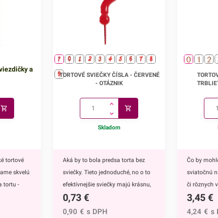
viezdičky a
Tortové sviečky čísla - červené
Tortové svi
TORTOVÉ SVIEČKY ČÍSLA - ČERVENÉ
TORTOV
- OTÁZNIK
TRBLIE
Skladom
é tortové
Aká by to bola predsa torta bez
Čo by mohlo
kame skvelú
sviečky. Tieto jednoduché, no o to
sviatočnú n
 tortu -
efektívnejšie sviečky majú krásnu,
či rôznych v
0,73
€
3,45
€
ú
slávnostnú červenú farbu. Skvelo
Tieto čísel
 doplnkom
sa hodia k tortám rôznych štýlov,
mimoriadne
0,90
€
s DPH
4,24
€
s