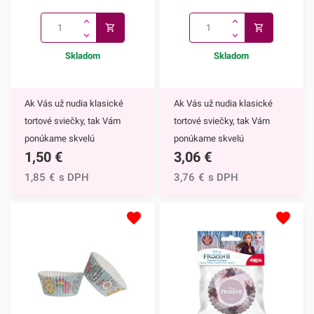
Skladom
Skladom
Ak Vás už nudia klasické
Ak Vás už nudia klasické
tortové sviečky, tak Vám
tortové sviečky, tak Vám
ponúkame skvelú
ponúkame skvelú
1,50
€
3,06
€
alternatívu. Prskavky na tortu
alternatívu. Prskavky na tortu
sú mimoriadne efektným
- hviezdičky a srdiečka sú
1,85
€
s DPH
3,76
€
s DPH
doplnkom nielen na torty, ale
mimoriadne efektným
môžete ich využiť aj na
doplnkom nielen na torty, ale
ozdobenie muffinov,
môžete ich využiť aj na
cupcakekov alebo iných
ozdobenie muffinov,
dezertov.Týmto skvelým
cupcakekov alebo iných
doplnkom ohúrite každého.
dezertov.Prskavky na tortu -
Navyše tortu obohatíte o
hviezdičky a srdiečka určite
nádhernú sviatočnú
neočasria iba deti. Týmto