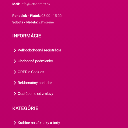
výšku 7,5 cm, takže sa bude
Mail:
info@kartonmax.sk
krásne vynímať na každej
Pondelok - Piatok:
08:00 - 15:00
torte. Sviečka neobsahuje
Sobota - Nedeľa:
Zatvorené
zápich, ale keďže je
vyhotovená na malý
INFORMÁCIE
podstavec, viete ju stabilne
uložiť na tortu.Odporúčame
Veľkoobchodná registrácia
Vám aj ostatné 3D sviečky z
našej ponuky.
Obchodné podmienky
GDPR a Cookies
Reklamačný poriadok
Odstúpenie od zmluvy
KATEGÓRIE
Krabice na zákusky a torty