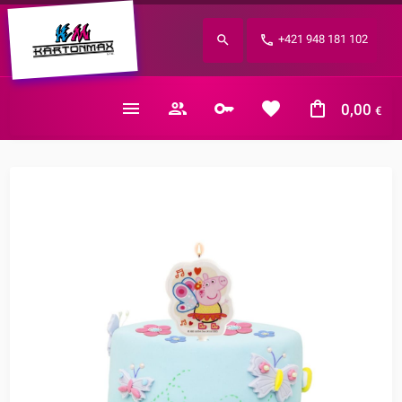
Zabudnuté heslo?
+421 948 181 102
E-mail
0,00
€
Nákupný košík je prázdny