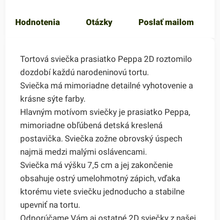
Hodnotenia
Otázky
Poslať mailom
Tortová sviečka prasiatko Peppa 2D roztomilo
dozdobí každú narodeninovú tortu.
Sviečka má mimoriadne detailné vyhotovenie a
krásne sýte farby.
Hlavným motívom sviečky je prasiatko Peppa,
mimoriadne obľúbená detská kreslená
postavička. Sviečka zožne obrovský úspech
najmä medzi malými oslávencami.
Sviečka má výšku 7,5 cm a jej zakončenie
obsahuje ostrý umelohmotný zápich, vďaka
ktorému viete sviečku jednoducho a stabilne
upevniť na tortu.
Odporúčame Vám aj ostatné 2D sviečky z našej