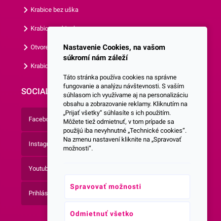
Krabice bez uška
Krabice s okienkom
Nastavenie Cookies, na vašom
Otvorená krabica
súkromí nám záleží
Krabice s vlastným logom
Táto stránka používa cookies na správne
fungovanie a analýzu návštevnosti. S vaším
SOCIALNE SIETE
súhlasom ich využívame aj na personalizáciu
obsahu a zobrazovanie reklamy. Kliknutím na
„Prijať všetky“ súhlasíte s ich použitím.
Facebook
Môžete tiež odmietnuť, v tom prípade sa
použijú iba nevyhnutné „Technické cookies“.
Na zmenu nastavení kliknite na „Spravovať
Instagram
možnosti“.
Youtube
Spravovať možnosti
Prihlásenie do Newsletteru
Odmietnuť všetko