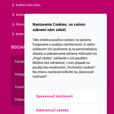
Krabice bez uška
Krabice s okienkom
Nastavenie Cookies, na vašom
Otvorená krabica
súkromí nám záleží
Krabice s vlastným logom
Táto stránka používa cookies na správne
fungovanie a analýzu návštevnosti. S vaším
SOCIALNE SIETE
súhlasom ich využívame aj na personalizáciu
obsahu a zobrazovanie reklamy. Kliknutím na
„Prijať všetky“ súhlasíte s ich použitím.
Facebook
Môžete tiež odmietnuť, v tom prípade sa
použijú iba nevyhnutné „Technické cookies“.
Na zmenu nastavení kliknite na „Spravovať
Instagram
možnosti“.
Youtube
Spravovať možnosti
Prihlásenie do Newsletteru
Odmietnuť všetko