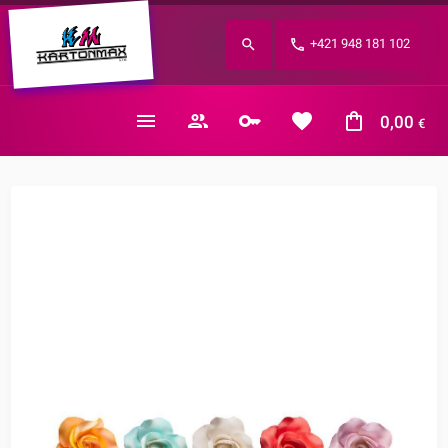
Zabudnuté heslo?
+421 948 181 102
E-mail
0,00
€
Nákupný košík je prázdny