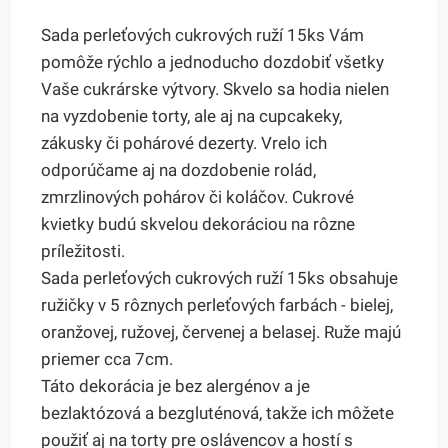
Sada perleťových cukrových ruží 15ks Vám
pomôže rýchlo a jednoducho dozdobiť všetky
Vaše cukrárske výtvory. Skvelo sa hodia nielen
na vyzdobenie torty, ale aj na cupcakeky,
zákusky či pohárové dezerty. Vrelo ich
odporúčame aj na dozdobenie rolád,
zmrzlinových pohárov či koláčov. Cukrové
kvietky budú skvelou dekoráciou na rôzne
príležitosti.
Sada perleťových cukrových ruží 15ks obsahuje
ružičky v 5 rôznych perleťových farbách - bielej,
oranžovej, ružovej, červenej a belasej. Ruže majú
priemer cca 7cm.
Táto dekorácia je bez alergénov a je
bezlaktózová a bezgluténová, takže ich môžete
použiť aj na torty pre oslávencov a hostí s