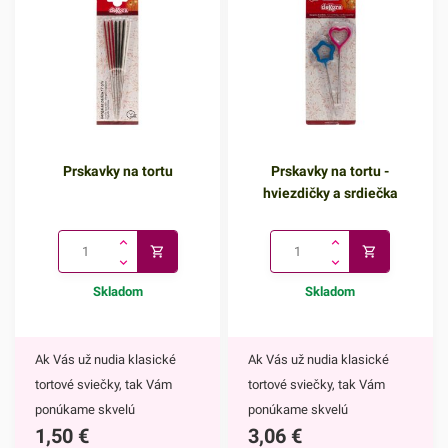
Prskavky na tortu
Prskavky na tortu -
hviezdičky a srdiečka
Skladom
Skladom
Ak Vás už nudia klasické
Ak Vás už nudia klasické
tortové sviečky, tak Vám
tortové sviečky, tak Vám
ponúkame skvelú
ponúkame skvelú
1,50
€
3,06
€
alternatívu. Prskavky na tortu
alternatívu. Prskavky na tortu