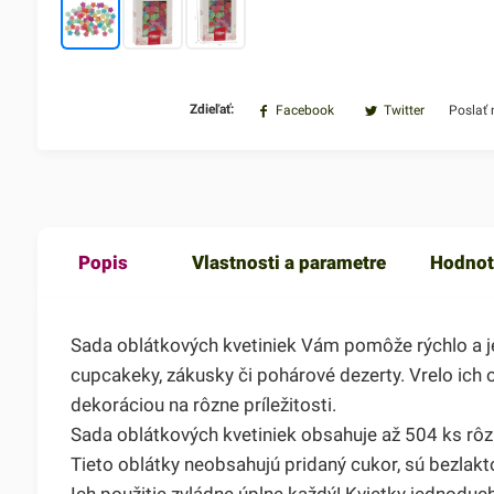
Zdieľať:
Facebook
Twitter
Poslať
Popis
Vlastnosti a parametre
Hodnot
Sada oblátkových kvetiniek Vám pomôže rýchlo a je
cupcakeky, zákusky či pohárové dezerty. Vrelo ich
dekoráciou na rôzne príležitosti.
Sada oblátkových kvetiniek obsahuje až 504 ks rô
Tieto oblátky neobsahujú pridaný cukor, sú bezlakt
Ich použitie zvládne úplne každý! Kvietky jednodu