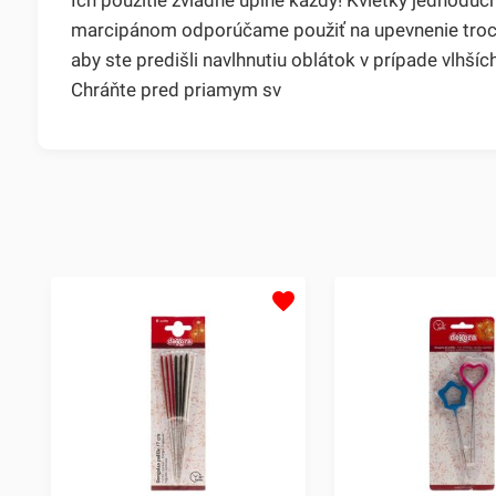
marcipánom odporúčame použiť na upevnenie trochu
aby ste predišli navlhnutiu oblátok v prípade vlhší
Chráňte pred priamym sv