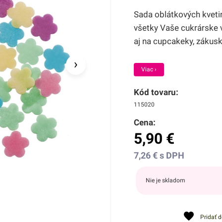
Sada oblátkových kvet
všetky Vaše cukrárske v
aj na cupcakeky, zákusk
›
Viac ›
Kód tovaru:
115020
Cena:
5,90
€
7,26
€
s DPH
Nie je skladom
Pridať 