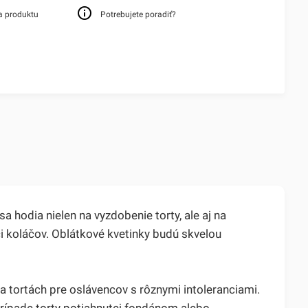
a produktu
Potrebujete poradiť?
hodia nielen na vyzdobenie torty, ale aj na
i koláčov. Oblátkové kvetinky budú skvelou
a tortách pre oslávencov s rôznymi intoleranciami.
prípade torty potiahnutej fondánom alebo