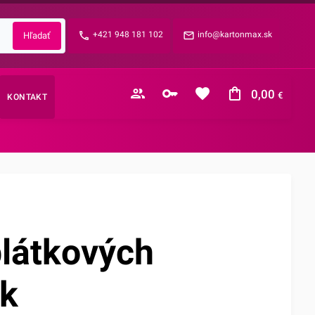
Zabudnuté heslo?
+421 948 181 102
info@kartonmax.sk
E-mail
0,00
€
KONTAKT
Nákupný košík je prázdny
látkových
ek