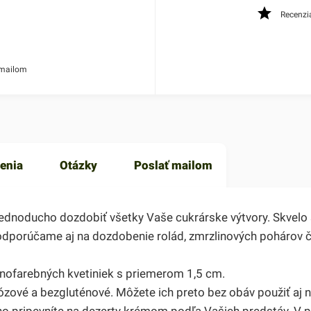
Recenzi
 mailom
enia
Otázky
Poslať mailom
dnoducho dozdobiť všetky Vaše cukrárske výtvory. Skvelo sa 
 odporúčame aj na dozdobenie rolád, zmrzlinových pohárov č
znofarebných kvetiniek s priemerom 1,5 cm.
ózové a bezgluténové. Môžete ich preto bez obáv použiť aj n
cho pripevníte na dezerty krémom podľa Vašich predstáv. V 