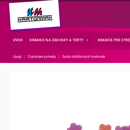
ÚVOD
KRABICE NA ZÁKUSKY A TORTY
KRABICE PRE STR
Úvod
/
Cukrárske potreby
/
Sada oblátkových kvetiniek