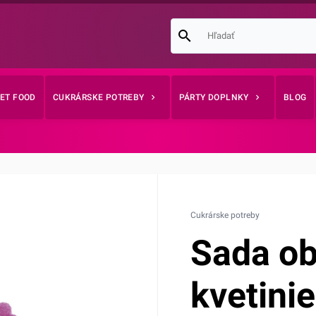
EET FOOD
CUKRÁRSKE POTREBY
PÁRTY DOPLNKY
BLOG
Cukrárske potreby
Sada ob
kvetini