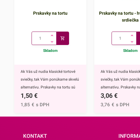
Prskavky na tortu
Prskavky na tortu - h
srdiečka
Skladom
Skladom
Ak Vás už nudia klasické tortové
Ak Vás už nudia klasick
sviečky, tak Vám ponúkame skvelú
sviečky, tak Vám ponú
alternatívu. Prskavky na tortu sú
alternatívu. Prskavky na
1,50
€
3,06
€
mimoriadne efektným doplnkom
hviezdičky a srdiečka s
nielen na torty, ale môžete ich
mimoriadne efektným
1,85
€
s DPH
3,76
€
s DPH
využiť aj na ozdobenie muffinov,
nielen na torty, ale môž
cupcakekov alebo iných
využiť aj na ozdobenie 
dezertov.Týmto skvelým doplnkom
cupcakekov alebo inýc
ohúrite každého. Navyše tortu
dezertov.Prskavky na to
KONTAKT
INFORM