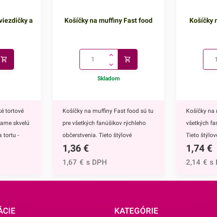
viezdičky a
Košíčky na muffiny Fast food
Košíčky n
Skladom
é tortové
Košíčky na muffiny Fast food sú tu
Košíčky na 
kame skvelú
pre všetkých fanúšikov rýchleho
všetkých fa
 tortu -
občerstvenia. Tieto štýlové
Tieto štýlo
1,36
€
1,74
€
ú
papierové košíčky sú nevyhnutnou
nevyhnutnou
 doplnkom
výbavou pri príprave muffinov,
muffinov, c
1,67
€
s DPH
2,14
€
s
ete ich
cupcakekov ale aj rôznych iných
rôznych iný
muffinov,
sladkých dezertov.Ich všestranný
dezertov.H
h
dizajn využijete na každodenné
košíčkov sú
rtu -
pečenie ale aj na rôzne príležitosti
rozprávky Fr
ÁCIE
KATEGÓRIE