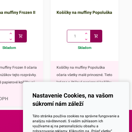
a muffiny Frozen II
Košíčky na muffiny Popoluška
Skladom
Skladom
muffiny Frozen II očaria
Košíčky na muffiny Popoluška
núšikov tejto rozprávky.
očaria všetky malé princezné. Tieto
vé papierové košíčky sú
krásne a štýlové papierové košíčky
0,81
€
 výbavou pri príprave
sú neodmysliteľnou výbavou pri
Nastavenie Cookies, na vašom
upcakekov ale aj
príprave muffinov, cupcakekov ale
 DPH
1,00
€
s DPH
súkromí nám záleží
ch sladkých
aj rôznych iných sladkých
lavným motívom
dezertov.Hlavným motívom týchto
Táto stránka používa cookies na správne fungovanie a
 hrdinky Disney
košíčkov je Popoluška, ktrorá je
analýzu návštevnosti. S vaším súhlasom ich
využívame aj na personalizáciu obsahu a
ozen II - Elsa a
hlavnou postavou jednej z
SOCIALNE SIETE
zobrazovanie reklamy. Kliknutím na „Prijať všetky“