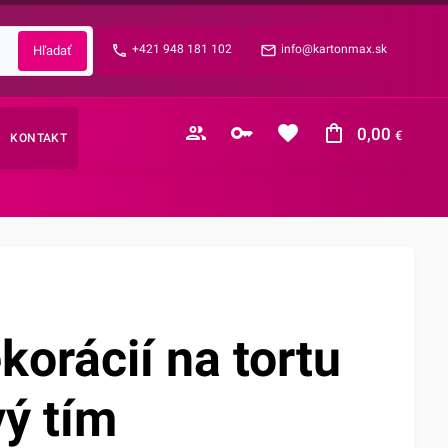
Zabudnuté heslo?
+421 948 181 102
info@kartonmax.sk
E-mail
0,00
€
KONTAKT
Nákupný košík je prázdny
korácií na tortu
vý tím