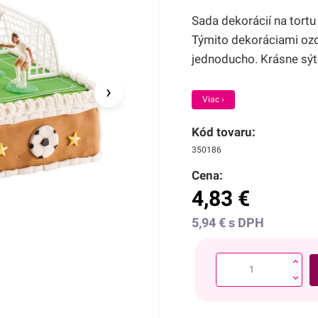
Sada dekorácií na tortu
Týmito dekoráciami ozdo
jednoducho. Krásne sýte
›
Viac ›
Kód tovaru:
350186
Cena:
4,83
€
5,94
€
s DPH