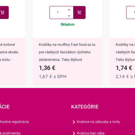
Skladom
é tortové
Košíčky na muffiny Fast food sú tu
Košíčky na 
kame skvelú
pre všetkých fanúšikov rýchleho
všetkých fa
 tortu -
občerstvenia. Tieto štýlové
Tieto štýlo
1,36
€
1,74
€
ú
papierové košíčky sú nevyhnutnou
nevyhnutnou
 doplnkom
výbavou pri príprave muffinov,
muffinov, c
1,67
€
s DPH
2,14
€
s
ete ich
cupcakekov ale aj rôznych iných
rôznych iný
muffinov,
sladkých dezertov.Ich všestranný
dezertov.H
h
dizajn využijete na každodenné
košíčkov sú
rtu -
pečenie ale aj na rôzne príležitosti
rozprávky Fr
ÁCIE
KATEGÓRIE
čite
či oslavy.Košíčky sú vyrábané z
Anna.Košíč
mto skvelým
papiera, ktorý je vhodný na priamy
motívom vyu
hodná registrácia
Krabice na zákusky a torty
ého.
styk s potravinami. Ich priemer je 5
každodenné 
é podmienky
Krabice bez uška