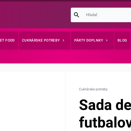
EET FOOD
CUKRÁRSKE POTREBY
PÁRTY DOPLNKY
BLOG
Cukrárske potreby
Sada de
futbalo