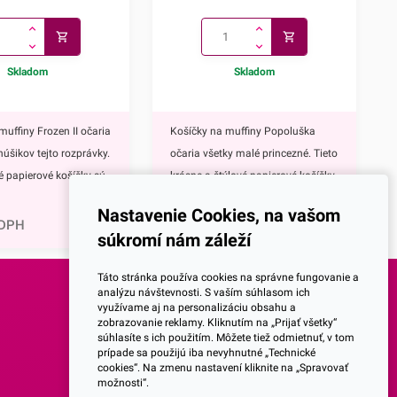
Skladom
Skladom
muffiny Frozen II očaria
Košíčky na muffiny Popoluška
núšikov tejto rozprávky.
očaria všetky malé princezné. Tieto
vé papierové košíčky sú
krásne a štýlové papierové košíčky
0,81
€
 výbavou pri príprave
sú neodmysliteľnou výbavou pri
Nastavenie Cookies, na vašom
upcakekov ale aj
príprave muffinov, cupcakekov ale
 DPH
1,00
€
s DPH
súkromí nám záleží
ch sladkých
aj rôznych iných sladkých
lavným motívom
dezertov.Hlavným motívom týchto
Táto stránka používa cookies na správne fungovanie a
 hrdinky Disney
košíčkov je Popoluška, ktrorá je
analýzu návštevnosti. S vaším súhlasom ich
využívame aj na personalizáciu obsahu a
ozen II - Elsa a
hlavnou postavou jednej z
SOCIALNE SIETE
zobrazovanie reklamy. Kliknutím na „Prijať všetky“
ky s týmto krásnym
najznámejších Disney
súhlasíte s ich použitím. Môžete tiež odmietnuť, v tom
prípade sa použijú iba nevyhnutné „Technické
žijete nielen na
rozprávok.Využijete ich na
Facebook
cookies“. Na zmenu nastavení kliknite na „Spravovať
pečenie ale aj na
každodenné pečenie, ale aj pri
možnosti“.