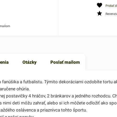
Pridať 
Recenzi
 mailom
enia
Otázky
Poslať mailom
 fanúšika a futbalistu. Týmito dekoráciami ozdobíte tortu a
aručene ohúria.
 nej postavičky 4 hráčov, 2 bránkarov a jedného rozhodcu. C
 s nimi deti môžu zahrať, alebo si ich môžete odložiť ako spo
každého oslávenca a priaznivca tohto športu.
ií z našej ponuky.