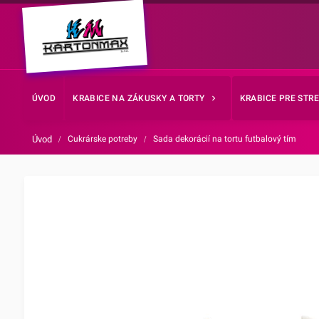
ÚVOD
KRABICE NA ZÁKUSKY A TORTY
KRABICE PRE STR
Úvod
/
Cukrárske potreby
/
Sada dekorácií na tortu futbalový tím