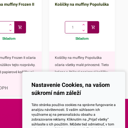
a muffiny Frozen II
Košíčky na muffiny Popoluška
Skladom
Skladom
muffiny Frozen II očaria
Košíčky na muffiny Popoluška
núšikov tejto rozprávky.
očaria všetky malé princezné. Tieto
vé papierové košíčky sú
krásne a štýlové papierové košíčky
0,81
€
 výbavou pri príprave
sú neodmysliteľnou výbavou pri
Nastavenie Cookies, na vašom
upcakekov ale aj
príprave muffinov, cupcakekov ale
 DPH
1,00
€
s DPH
súkromí nám záleží
ch sladkých
aj rôznych iných sladkých
lavným motívom
dezertov.Hlavným motívom týchto
Táto stránka používa cookies na správne fungovanie a
 hrdinky Disney
košíčkov je Popoluška, ktrorá je
analýzu návštevnosti. S vaším súhlasom ich
využívame aj na personalizáciu obsahu a
ozen II - Elsa a
hlavnou postavou jednej z
SOCIALNE SIETE
zobrazovanie reklamy. Kliknutím na „Prijať všetky“
ky s týmto krásnym
najznámejších Disney
súhlasíte s ich použitím. Môžete tiež odmietnuť, v tom