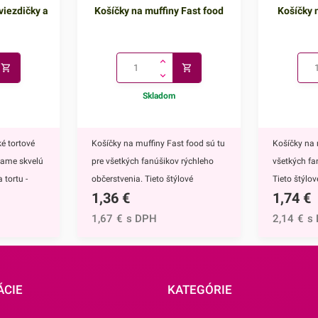
viezdičky a
Košíčky na muffiny Fast food
Košíčky n
Skladom
é tortové
Košíčky na muffiny Fast food sú tu
Košíčky na 
kame skvelú
pre všetkých fanúšikov rýchleho
všetkých fa
 tortu -
občerstvenia. Tieto štýlové
Tieto štýlo
1,36
€
1,74
€
ú
papierové košíčky sú nevyhnutnou
nevyhnutnou
 doplnkom
výbavou pri príprave muffinov,
muffinov, c
1,67
€
s DPH
2,14
€
s
ete ich
cupcakekov ale aj rôznych iných
rôznych iný
muffinov,
sladkých dezertov.Ich všestranný
dezertov.H
h
dizajn využijete na každodenné
košíčkov sú
rtu -
pečenie ale aj na rôzne príležitosti
rozprávky Fr
ÁCIE
KATEGÓRIE
čite
či oslavy.Košíčky sú vyrábané z
Anna.Košíč