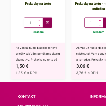
Prskavky na tortu
Prskavky na tortu - h
srdiečka
Skladom
Skladom
Ak Vás už nudia klasické tortové
Ak Vás už nudia klasick
sviečky, tak Vám ponúkame skvelú
sviečky, tak Vám ponú
alternatívu. Prskavky na tortu sú
alternatívu. Prskavky na
1,50
€
3,06
€
mimoriadne efektným doplnkom
hviezdičky a srdiečka s
nielen na torty, ale môžete ich
mimoriadne efektným
1,85
€
s DPH
3,76
€
s DPH
využiť aj na ozdobenie muffinov,
nielen na torty, ale môž
cupcakekov alebo iných
využiť aj na ozdobenie 
dezertov.Týmto skvelým doplnkom
cupcakekov alebo inýc
ohúrite každého. Navyše tortu
dezertov.Prskavky na to
KONTAKT
INFORM
obohatíte o nádhernú sviatočnú
hviezdičky a srdiečka ur