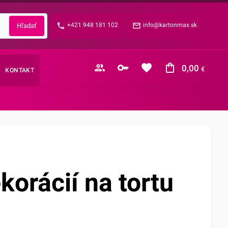
Zabudnuté heslo?
+421 948 181 102
info@kartonmax.sk
E-mail
0,00
€
KONTAKT
Nákupný košík je prázdny
korácií na tortu