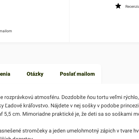
Recenzi
 mailom
enia
Otázky
Poslať mailom
rte rozprávkovú atmosféru. Dozdobíte ňou tortu veľmi rýchlo
Ľadové kráľovstvo. Nájdete v nej sošky v podobe princezien
f 5,5 cm. Mimoriadne praktické je, že deti sa so soškami mô
snešené stromčeky a jeden umelohmotný zápich v tvare hvie
lších dezertov.