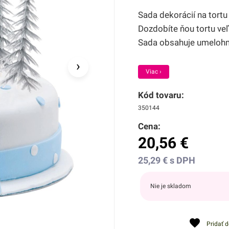
Sada dekorácií na tortu
Dozdobíte ňou tortu veľ
Sada obsahuje umelohmo
›
Viac ›
Kód tovaru:
350144
Cena:
20,56
€
25,29
€
s DPH
Nie je skladom
Pridať 