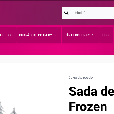
EET FOOD
CUKRÁRSKE POTREBY
PÁRTY DOPLNKY
BLOG
Cukrárske potreby
Sada de
Frozen