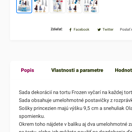
Zdieľať:
Facebook
Twitter
Poslať
Popis
Vlastnosti a parametre
Hodnot
Sada dekorácií na tortu Frozen vyčarí na každej to
Sada obsahuje umelohmotné postavičky z rozprávky 
Sošky princezien majú výšku 9,5 cm a snehuliak Ola
spomienku.
Okrem toho nájdete v balíku aj dva umelohmotné za
na tortu, alebo ich môžete použiť na dozdobenie ďa