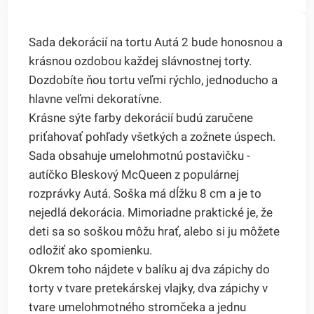
Sada dekorácií na tortu Autá 2 bude honosnou a
krásnou ozdobou každej slávnostnej torty.
Dozdobíte ňou tortu veľmi rýchlo, jednoducho a
hlavne veľmi dekoratívne.
Krásne sýte farby dekorácií budú zaručene
priťahovať pohľady všetkých a zožnete úspech.
Sada obsahuje umelohmotnú postavičku -
autíčko Bleskový McQueen z populárnej
rozprávky Autá. Soška má dĺžku 8 cm a je to
nejedlá dekorácia. Mimoriadne praktické je, že
deti sa so soškou môžu hrať, alebo si ju môžete
odložiť ako spomienku.
Okrem toho nájdete v balíku aj dva zápichy do
torty v tvare pretekárskej vlajky, dva zápichy v
tvare umelohmotného stromčeka a jednu