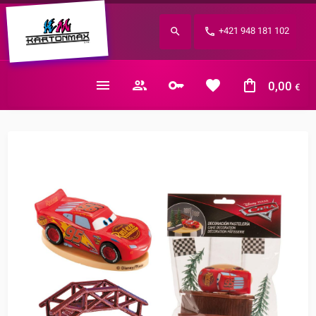
Zabudnuté heslo?
+421 948 181 102
E-mail
0,00
€
Nákupný košík je prázdny