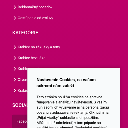
tortu, alebo ju môžete použiť
Reklamačný poriadok
na dozdobenie ďalších
Odstúpenie od zmluvy
dezertov.Sada dekorácií na
tortu Autá garantovane
KATEGÓRIE
poteší každého
oslávenca.Odporúčame Vám
Krabice na zákusky a torty
prezrieť si aj ďalšie sady
dekorácií z našej ponuky.
Krabice bez uška
Krabice s okienkom
Nastavenie Cookies, na vašom
Otvorená krabica
súkromí nám záleží
Krabice s vlastným logom
Táto stránka používa cookies na správne
fungovanie a analýzu návštevnosti. S vaším
SOCIALNE SIETE
súhlasom ich využívame aj na personalizáciu
obsahu a zobrazovanie reklamy. Kliknutím na
„Prijať všetky“ súhlasíte s ich použitím.
Facebook
Môžete tiež odmietnuť, v tom prípade sa
použijú iba nevyhnutné „Technické cookies“.