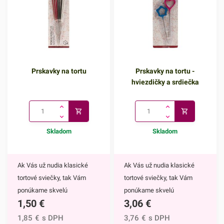
Prskavky na tortu
Prskavky na tortu -
hviezdičky a srdiečka
Skladom
Skladom
Ak Vás už nudia klasické
Ak Vás už nudia klasické
tortové sviečky, tak Vám
tortové sviečky, tak Vám
ponúkame skvelú
ponúkame skvelú
1,50
€
3,06
€
alternatívu. Prskavky na tortu
alternatívu. Prskavky na tortu
sú mimoriadne efektným
- hviezdičky a srdiečka sú
1,85
€
s DPH
3,76
€
s DPH