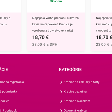
Skladom
ákusky s
Najlepšia voľba pre Vašu cukráreň,
Najlepšia v
cou s
kaviareň či pekáreň.Krabica je
kaviareň či
vyrobená z trojvrstvovej vlnitej
vyrobená z t
18,70
€
18,70
tuje
lepenky (vlna E), takže je
lepenky (vln
uloženie a
mimoriadne pevná. Vďaka
mimoriadne
23,00
€
s DPH
23,00
€
rtov. Táto
praktickému ušku na uchopenie je
praktickému
bavená
veľmi praktická pri prevoze
veľmi prakt
e lepšiu
rôznych cukrárskych výrobkov,
rôznych cuk
osť vašich
pagáčov alebo iných slaných
pagáčov al
ÁCIE
KATEGÓRIE
 môžete
pochutín.Odporúčame ju najmä na
pochutín.O
enášať a
zabalenie menšej torty, zákuskov či
zabalenie m
hodná registrácia
Krabice na zákusky a torty
vrhnutá s
koláčov. Vynikajúco sa hodí aj na
koláčov. Vy
é podmienky
Krabice bez uška
y, táto
výšlužky pri rôznych
výšlužky pr
kosť s
príležitostiach.V prípade, že
príležitosti
ookies
Krabice s okienkom
žívate pre
potrebujete krabičku iných
potrebujete
ný poriadok
Otvorená krabica
o ako
rozmerov, odporúčame prezrieť aj
rozmerov, o