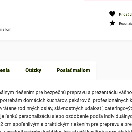
Pridať 
Recenzi
 mailom
enia
Otázky
Poslať mailom
lnym riešením pre bezpečnú prepravu a prezentáciu vášho p
a potrebám domácich kuchárov, pekárov či profesionálnych 
 vrátane rodinných osláv, slávnostných udalostí, cateringový
e ľahkú personalizáciu alebo ozdobenie podľa individuálnyc
2 cm spoľahlivým a praktickým riešením pre prepravu a pre
uspokojí potreby každého, kto si váži kvalitné a praktické