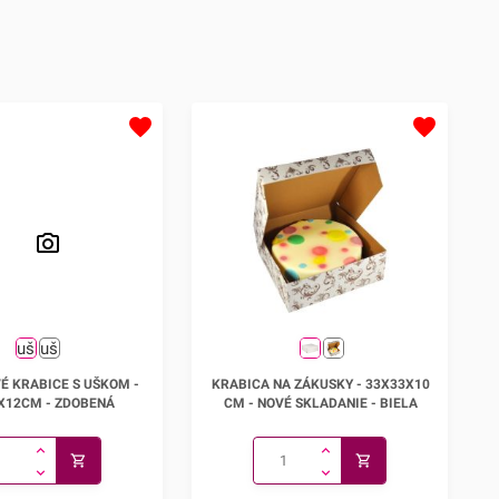
rôznych cukrárskych výrobkov,
pagáčov alebo iných slaných
pochutín.Odporúčame ju najmä na
zabalenie menšej torty, zákuskov či
koláčov. Vynikajúco sa hodí aj na
výšlužky pri rôznych
príležitostiach.V prípade, že
potrebujete krabičku iných
rozmerov, odporúčame prezrieť aj
ostatné krabice s
uškom.50ks/bal.Krabice
dodávame v rozloženom stave!
é krabice s uškom -
Krabica na zákusky - 33x33x10
É KRABICE S UŠKOM -
KRABICA NA ZÁKUSKY - 33X33X10
9x19x12cm
cm - NOVÉ SKLADANIE
X12CM - ZDOBENÁ
CM - NOVÉ SKLADANIE - BIELA