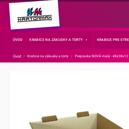
ÚVOD
KRABICE NA ZÁKUSKY A TORTY
KRABICE PRE STR
Úvod
/
Krabice na zákusky a torty
/
Prepravka NOVÁ malá - 48x38x12 