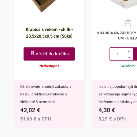
Krabica s vekom - chilli -
Krabica na zákusky 
KRABICA NA ZÁKUSKY 
28,5x20,5x9,5 cm (50ks)
cm
CM - BIEL
Vložiť do košíka
Nedostupné
Skladom
Oživte svoje lahodné zákusky s
Ide o najpopulárnejší d
našou praktickou krabicou s
sa vyznačuje najmä rý
viečkom! S rozmermi
zložením a prakticky o
42,02
€
4,30
€
28,5x20,5x9,5 cm poskytuje
vrchnou stranou.Krabi
dostatok priestoru pre uloženie a
vyrábame z trojvrstvovej
51,69
€
s DPH
5,29
€
s DPH
prezentáciu vašich dezertov. Táto
lepenky (vlna E), vďaka
krabica s vekom je vybavená
pevná. Je ideálna na 