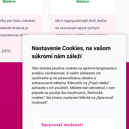
Skladom
Skladom
oľba pre Vašu cukráreň,
Ide o najpopulárnejší druh, keďže
 pekáreň.Krabica je
sa vyznačuje najmä rýchlym
rojvrstvovej vlnitej
zložením a prakticky otváreteľnou
€
20,30
€
a E), takže je
vrchnou stranou.Krabicu
Nastavenie Cookies, na vašom
 pevná. Vďaka
vyrábame z trojvrstvovej vlnitej
s DPH
24,97
€
s DPH
súkromí nám záleží
 ušku na uchopenie je
lepenky (vlna E), vďaka čomu je
ická pri prevoze
pevná. Je ideálna na bezpečnú
Táto stránka používa cookies na správne fungovanie a
rárskych výrobkov,
prepravu a skladovanie
analýzu návštevnosti. S vaším súhlasom ich
využívame aj na personalizáciu obsahu a
ebo iných slaných
cukroviniek a slaných
SOCIALNE SIETE
zobrazovanie reklamy. Kliknutím na „Prijať všetky“
dporúčame ju najmä na
pochutín.Odporúčame ju najmä na
súhlasíte s ich použitím. Môžete tiež odmietnuť, v tom
prípade sa použijú iba nevyhnutné „Technické
enšej torty, zákuskov či
torty, ale výborne Vám poslúži aj
Facebook
cookies“. Na zmenu nastavení kliknite na „Spravovať
nikajúco sa hodí aj na
na zákusky, koláčiky, pagáče alebo
možnosti“.
i rôznych
výslužku.50 ks/bal.V prípade, že
Instagram
ach.V prípade, že
potrebujete tento typ krabice v
 krabičku iných
iných rozmeroch, odporúčame
Spravovať možnosti
Youtube
dporúčame prezrieť aj
Vám prezrieť aj ostatné krabice