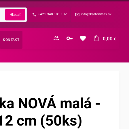
Zabudnuté heslo?
+421 948 181 102
info@kartonmax.sk
E-mail
0,00
€
KONTAKT
Nákupný košík je prázdny
ka NOVÁ malá -
12 cm (50ks)