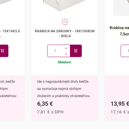
- 15x14x3.5
Krabica na zákusky - 18x13x8cm
Krabica na
- 15X14X3.5
KRABICA NA ZÁKUSKY - 18X13X8CM
7,5c
A
- BIELA
Skladom
ruh, keďže
Ide o najpopulárnejší druh, keďže
chlym
sa vyznačuje najmä rýchlym
tváreteľnou
zložením a prakticky otváreteľnou
6,35
€
13,95
cu
vrchnou stranou.Krabicu
 vlnitej
vyrábame z trojvrstvovej vlnitej
7,81
€
s DPH
17,16
€
 čomu je
lepenky (vlna E), vďaka čomu je
bezpečnú
pevná. Je ideálna na bezpečnú