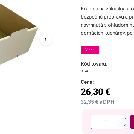
Krabica na zákusky s r
bezpečnú prepravu a pre
navrhnutá s ohľadom na
domácich kuchárov, peká
›
Viac ›
Kód tovaru:
9146
Cena:
26,30
€
32,35
€
s DPH