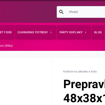
EET FOOD
CUKRÁRSKE POTREBY
PÁRTY DOPLNKY
BLOG
cm (50ks)
Krabice na zákusky a torty
Preprav
48x38x