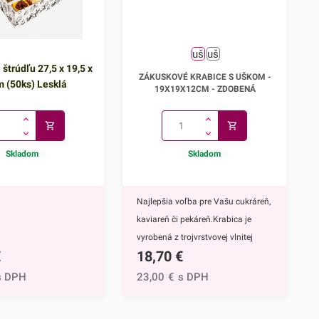
 štrúdľu 27,5 x 19,5 x
Zákuskové krabice s uškom -
ZÁKUSKOVÉ KRABICE S UŠKOM -
m (50ks) Lesklá
19x19x12cm
19X19X12CM - ZDOBENÁ
Skladom
Skladom
Najlepšia voľba pre Vašu cukráreň,
kaviareň či pekáreň.Krabica je
vyrobená z trojvrstvovej vlnitej
€
18,70
€
lepenky (vlna E), takže je
mimoriadne pevná. Vďaka
s DPH
23,00
€
s DPH
praktickému ušku na uchopenie je
veľmi praktická pri prevoze