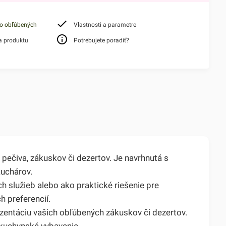
do obľúbených
Vlastnosti a parametre
a produktu
Potrebujete poradiť?
ečiva, zákuskov či dezertov. Je navrhnutá s
kuchárov.
ch služieb alebo ako praktické riešenie pre
h preferencií.
zentáciu vašich obľúbených zákuskov či dezertov.
 kuchynské vybavenie.