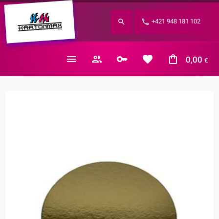
Zabudnuté heslo?
+421 948 181 102
E-mail
0,00
€
Nákupný košík je prázdny