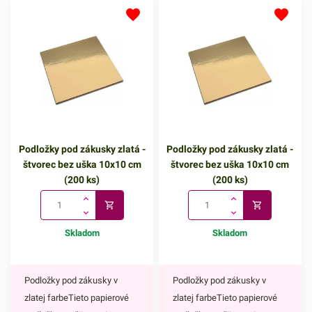
postavou jednej z
najznámejších Disney
rozprávok.Využijete ich na
každodenné pečenie, ale aj
pri rôznych príležitostiach.
Najväčší úspech však
zrejme zožnú na detských
oslavách.Košíčky sú
Podložky pod zákusky zlatá -
Podložky pod zákusky zlatá -
vyrábané z papiera, ktorý je
štvorec bez uška 10x10 cm
štvorec bez uška 10x10 cm
vhodný na priamy styk s
(200 ks)
(200 ks)
potravinami. Ich priemer je 5
cm a ich výška je 3
cm.Jedno balenie obsahuje
Skladom
Skladom
až 50 košíčkov.Odporúčame
Vám aj ostatné motívy
našich košíčkov.
Podložky pod zákusky v
Podložky pod zákusky v
zlatej farbeTieto papierové
zlatej farbeTieto papierové