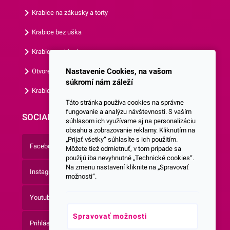
Krabice na zákusky a torty
Krabice bez uška
Krabice s okienkom
Nastavenie Cookies, na vašom
Otvorená krabica
súkromí nám záleží
Krabice s vlastným logom
Táto stránka používa cookies na správne
fungovanie a analýzu návštevnosti. S vaším
SOCIALNE SIETE
súhlasom ich využívame aj na personalizáciu
obsahu a zobrazovanie reklamy. Kliknutím na
„Prijať všetky“ súhlasíte s ich použitím.
Facebook
Môžete tiež odmietnuť, v tom prípade sa
použijú iba nevyhnutné „Technické cookies“.
Na zmenu nastavení kliknite na „Spravovať
Instagram
možnosti“.
Youtube
Spravovať možnosti
Prihlásenie do Newsletteru