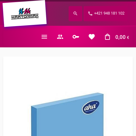
Zabudnuté heslo?
+421 948 181 102
E-mail
0,00
€
Nákupný košík je prázdny