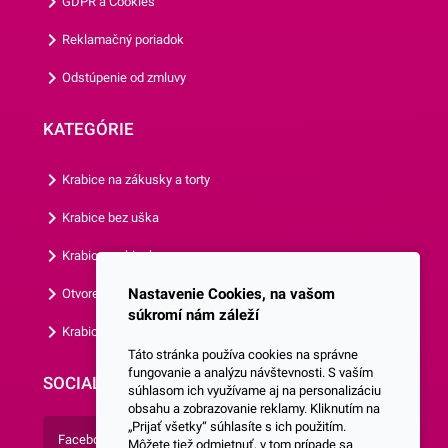
GDPR a Cookies
prezrieť si aj ostatné párty
doplnky z našej ponuky.
Reklamačný poriadok
Odstúpenie od zmluvy
KATEGÓRIE
Krabice na zákusky a torty
Krabice bez uška
Krabice s okienkom
Nastavenie Cookies, na vašom
Otvorená krabica
súkromí nám záleží
Krabice s vlastným logom
Táto stránka používa cookies na správne
fungovanie a analýzu návštevnosti. S vaším
SOCIALNE SIETE
súhlasom ich využívame aj na personalizáciu
obsahu a zobrazovanie reklamy. Kliknutím na
„Prijať všetky“ súhlasíte s ich použitím.
Facebook
Môžete tiež odmietnuť, v tom prípade sa