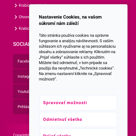
Krabice s okienkom
Nastavenie Cookies, na vašom
Otvorená krabica
súkromí nám záleží
Krabice s vlastným logom
Táto stránka používa cookies na správne
fungovanie a analýzu návštevnosti. S vaším
SOCIALNE SIETE
súhlasom ich využívame aj na personalizáciu
obsahu a zobrazovanie reklamy. Kliknutím na
„Prijať všetky“ súhlasíte s ich použitím.
Facebook
Môžete tiež odmietnuť, v tom prípade sa
použijú iba nevyhnutné „Technické cookies“.
Na zmenu nastavení kliknite na „Spravovať
Instagram
možnosti“.
Youtube
Spravovať možnosti
Prihlásenie do Newsletteru
Odmietnuť všetko
Copyright © 2026 -
Web vytvorila agentúra: