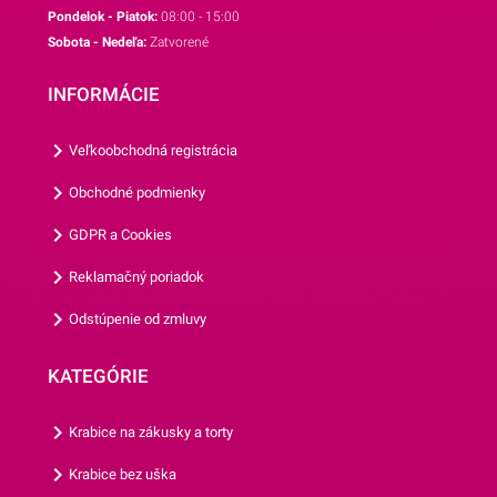
Pondelok - Piatok:
08:00 - 15:00
a poranení,sú mimoriadne
Sobota - Nedeľa:
Zatvorené
ľahké, skladné a jednoduché
na prepravu,vďaka rôznym
INFORMÁCIE
tematickým potlačiam viete
zladiť všetky doplnky.Tanier
Veľkoobchodná registrácia
má priemer 22,7 cm a jedno
balenie obsahuje 8 kusov
Obchodné podmienky
tanierov.Odporúčame Vám
GDPR a Cookies
prezrieť si aj ostatné párty
doplnky z našej ponuky.
Reklamačný poriadok
Odstúpenie od zmluvy
KATEGÓRIE
Krabice na zákusky a torty
Krabice bez uška