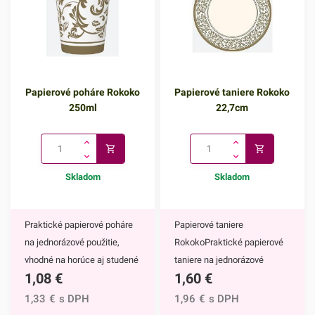
Papierové poháre Rokoko
Papierové taniere Rokoko
250ml
22,7cm
Skladom
Skladom
Praktické papierové poháre
Papierové taniere
na jednorázové použitie,
RokokoPraktické papierové
vhodné na horúce aj studené
taniere na jednorázové
1,08
€
1,60
€
nápoje. Vďaka ich
použitie. Vďaka ich
elegantnému zdobeniu
elegantnému zdobeniu
1,33
€
s DPH
1,96
€
s DPH
krásne vyniknú na každom
krásne vyniknú na každom