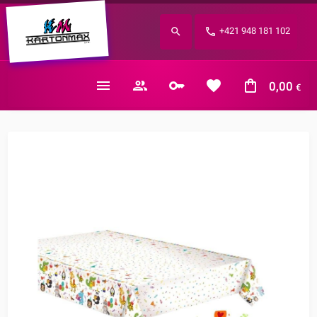
Zabudnuté heslo?
+421 948 181 102
E-mail
0,00
€
Nákupný košík je prázdny