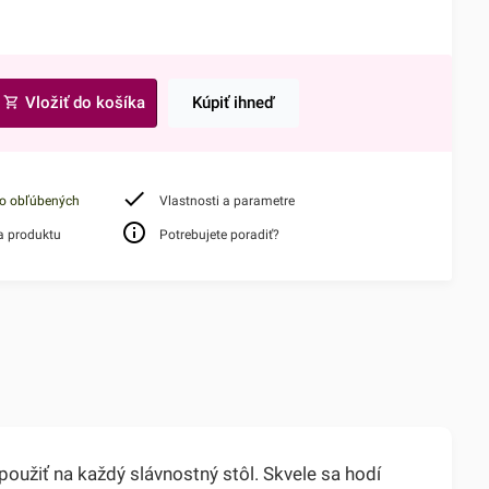
Vložiť do košíka
Kúpiť ihneď
do obľúbených
Vlastnosti a parametre
a produktu
Potrebujete poradiť?
oužiť na každý slávnostný stôl. Skvele sa hodí