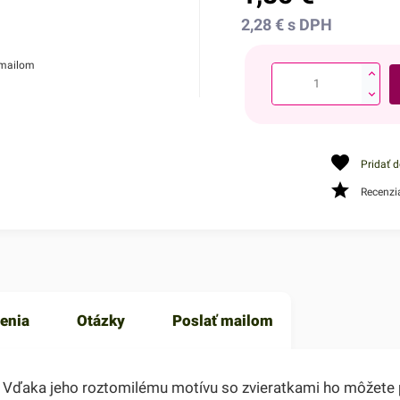
2,28
€
s DPH
 mailom
Pridať 
Recenzi
enia
Otázky
Poslať mailom
. Vďaka jeho roztomilému motívu so zvieratkami ho môžete p