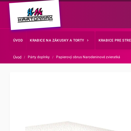
ÚVOD
KRABICE NA ZÁKUSKY A TORTY
KRABICE PRE STR
Úvod
/
Párty doplnky
/
Papierový obrus Narodeninové zvieratká