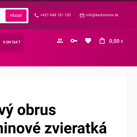
Zabudnuté heslo?
+421 948 181 102
info@kartonmax.sk
E-mail
0,00
€
KONTAKT
Nákupný košík je prázdny
vý obrus
inové zvieratká