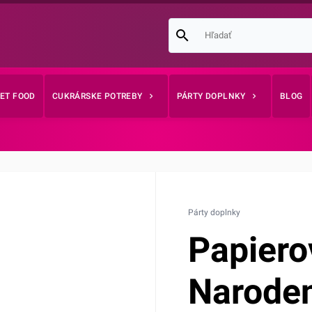
EET FOOD
CUKRÁRSKE POTREBY
PÁRTY DOPLNKY
BLOG
Párty doplnky
Papiero
Naroden