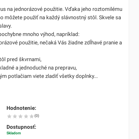
rus na jednorázové použitie. Vďaka jeho roztomilému
o môžete použiť na každý slávnostný stôl. Skvele sa
lavy.
pochybne mnoho výhod, napríklad:
orázové použitie, nečaká Vás žiadne zdĺhavé pranie a
tôl pred škvrnami,
kladné a jednoduché na prepravu,
 potlačiam viete zladiť všetky doplnky...
Hodnotenie:
(0)
Dostupnosť:
Skladom