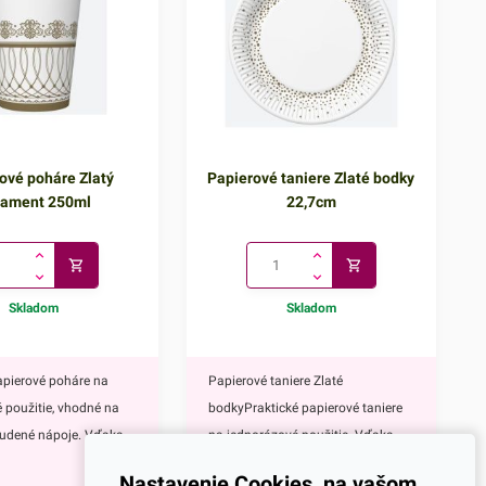
ové poháre Zlatý
Papierové taniere Zlaté bodky
nament 250ml
22,7cm
Skladom
Skladom
apierové poháre na
Papierové taniere Zlaté
 použitie, vhodné na
bodkyPraktické papierové taniere
tudené nápoje. Vďaka
na jednorázové použitie. Vďaka
1,60
€
tnému zlatému
ich elegantnému zlatému
Nastavenie Cookies, na vašom