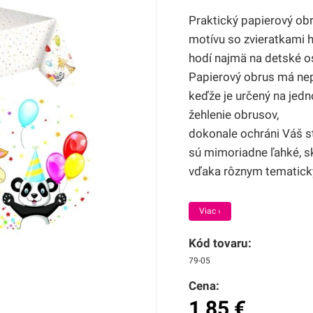
Praktický papierový ob
motívu so zvieratkami h
hodí najmä na detské os
Papierový obrus má ne
keďže je určený na jedn
žehlenie obrusov,
dokonale ochráni Váš s
sú mimoriadne ľahké, s
vďaka rôznym tematickým
Viac ›
Kód tovaru:
79-05
Cena:
1,85
€