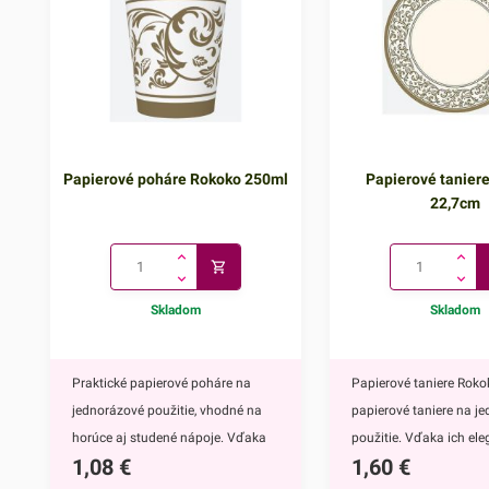
Papierové poháre Rokoko 250ml
Papierové tanier
22,7cm
Skladom
Skladom
Praktické papierové poháre na
Papierové taniere Roko
jednorázové použitie, vhodné na
papierové taniere na j
horúce aj studené nápoje. Vďaka
použitie. Vďaka ich e
1,08
€
1,60
€
ich elegantnému zdobeniu krásne
zdobeniu krásne vynik