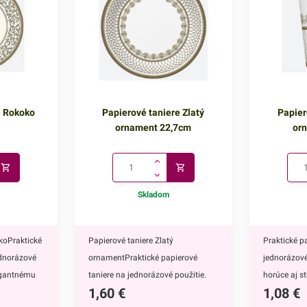
e Rokoko
Papierové taniere Zlatý
Papier
ornament 22,7cm
or
Skladom
koPraktické
Papierové taniere Zlatý
Praktické p
ednorázové
ornamentPraktické papierové
jednorázové
legantnému
taniere na jednorázové použitie.
horúce aj s
1,60
€
1,08
€
nú na
Vďaka ich elegantnému zlatému
ich elegan