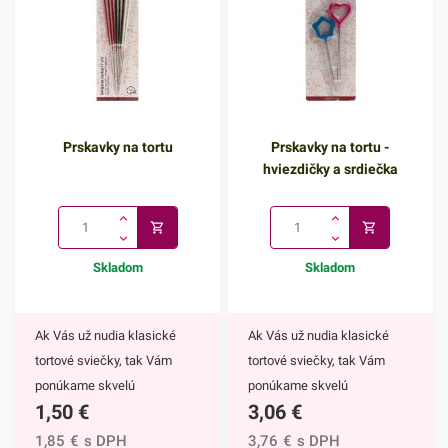
Prskavky na tortu
Prskavky na tortu -
hviezdičky a srdiečka
Skladom
Skladom
Ak Vás už nudia klasické
Ak Vás už nudia klasické
tortové sviečky, tak Vám
tortové sviečky, tak Vám
ponúkame skvelú
ponúkame skvelú
1,50
€
3,06
€
alternatívu. Prskavky na tortu
alternatívu. Prskavky na tortu
sú mimoriadne efektným
- hviezdičky a srdiečka sú
1,85
€
s DPH
3,76
€
s DPH