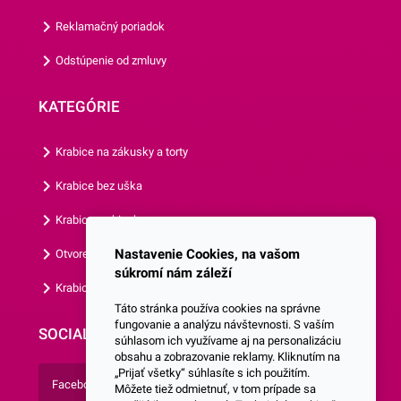
Reklamačný poriadok
Odstúpenie od zmluvy
KATEGÓRIE
Krabice na zákusky a torty
Krabice bez uška
Krabice s okienkom
Nastavenie Cookies, na vašom
Otvorená krabica
súkromí nám záleží
Krabice s vlastným logom
Táto stránka používa cookies na správne
fungovanie a analýzu návštevnosti. S vaším
SOCIALNE SIETE
súhlasom ich využívame aj na personalizáciu
obsahu a zobrazovanie reklamy. Kliknutím na
„Prijať všetky“ súhlasíte s ich použitím.
Facebook
Môžete tiež odmietnuť, v tom prípade sa