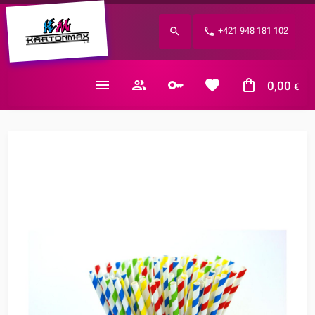
Zabudnuté heslo?
+421 948 181 102
E-mail
0,00
€
Nákupný košík je prázdny