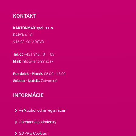
mimoriadne ekologickým
riešením.Balenie obsahuje
KONTAKT
slamky rôznych farieb. V
KARTONMAX spol. s r. o.
balení je 250 ks papierových
RÁBSKA 101
slamiek.Rozmer slamky:
946 03 KOLÁROVO
dĺžka 20 cm a priemer 5,8
mm.Odporúčame Vám aj
Tel. č.:
+421 948 181 102
ostatné slamky z našej
Mail:
info@kartonmax.sk
ponuky.
Pondelok - Piatok:
08:00 - 15:00
Sobota - Nedeľa:
Zatvorené
INFORMÁCIE
Veľkoobchodná registrácia
Obchodné podmienky
GDPR a Cookies