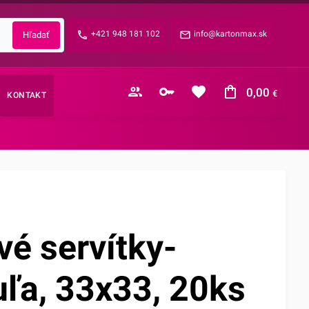
Zabudnuté heslo?
+421 948 181 102
info@kartonmax.sk
E-mail
0,00
€
KONTAKT
Nákupný košík je prázdny
vé servítky-
ľa, 33x33, 20ks