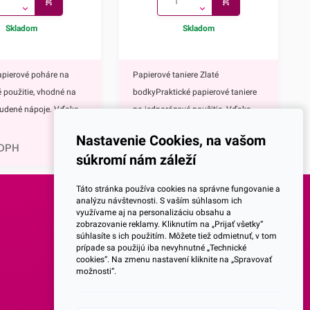
Skladom
Skladom
apierové poháre na
Papierové taniere Zlaté
 použitie, vhodné na
bodkyPraktické papierové taniere
tudené nápoje. Vďaka
na jednorázové použitie. Vďaka
1,60
€
tnému zlatému
ich elegantnému zlatému
Nastavenie Cookies, na vašom
rásne vyniknú na
zdobeniu krásne vyniknú na
 DPH
1,96
€
s DPH
súkromí nám záleží
ávnostnom
každom slávnostnom
rové poháre majú
stole.Papierové taniere majú
Táto stránka používa cookies na správne fungovanie a
 mnoho výhod,
nepochybne mnoho výhod,
analýzu návštevnosti. S vaším súhlasom ich
využívame aj na personalizáciu obsahu a
eďže ide o jednorazové
napríklad:keďže ide o jednorazové
SOCIALNE SIETE
zobrazovanie reklamy. Kliknutím na „Prijať všetky“
čaká Vás žiadne
taniere, nečaká Vás žiadne zdĺhavé
súhlasíte s ich použitím. Môžete tiež odmietnuť, v tom
prípade sa použijú iba nevyhnutné „Technické
ývanie riadu po
umývanie riadu po oslave,vďaka
Facebook
cookies“. Na zmenu nastavení kliknite na „Spravovať
te ich rozbiť, takže sa
ich nerozbitnosti sa nemusíte
možnosti“.
bávať nepríjemných
obávať nepríjemných črepín a
Instagram
ranení,sú mimoriadne
poranení,sú mimoriadne ľahké,