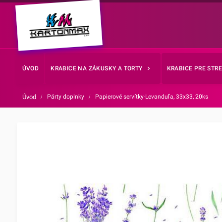
ÚVOD
KRABICE NA ZÁKUSKY A TORTY
KRABICE PRE STR
Úvod
/
Párty doplnky
/
Papierové servítky-Levanduľa, 33x33, 20ks