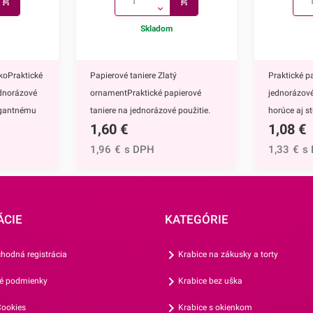
Skladom
koPraktické
Papierové taniere Zlatý
Praktické p
ednorázové
ornamentPraktické papierové
jednorázové
legantnému
taniere na jednorázové použitie.
horúce aj s
1,60
€
1,08
€
nú na
Vďaka ich elegantnému zlatému
ich elegan
zdobeniu krásne vyniknú na
zdobeniu k
1,96
€
s DPH
1,33
€
s
e majú
každom slávnostnom
každom sl
hod,
stole.Papierové taniere majú
stole.Papie
jednorazové
nepochybne mnoho výhod,
nepochybne
adne zdĺhavé
napríklad:keďže ide o jednorazové
napríklad:k
ÁCIE
KATEGÓRIE
ve,sú
taniere, nečaká Vás žiadne zdĺhavé
poháre, ne
emusíte
umývanie riadu po oslave,vďaka
zdĺhavé um
hodná registrácia
Krabice na zákusky a torty
epín a
ich nerozbitnosti sa nemusíte
oslave,nevie
é podmienky
Krabice bez uška
e ľahké,
obávať nepríjemných črepín a
nemusíte o
na
poranení,sú mimoriadne ľahké,
črepín a po
ookies
Krabice s okienkom