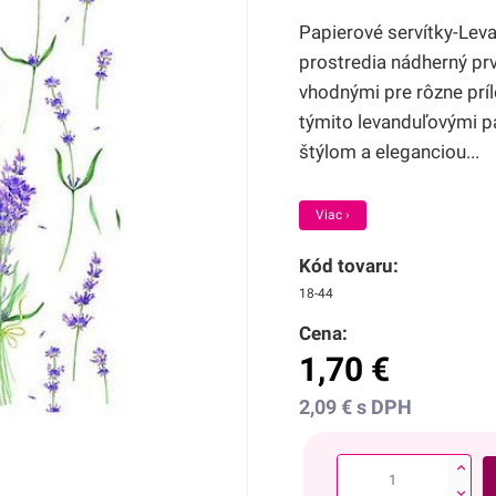
Papierové servítky-Lev
prostredia nádherný prvo
vhodnými pre rôzne príl
týmito levanduľovými pa
štýlom a eleganciou...
Viac ›
Kód tovaru:
18-44
Cena:
1,70
€
2,09
€
s DPH