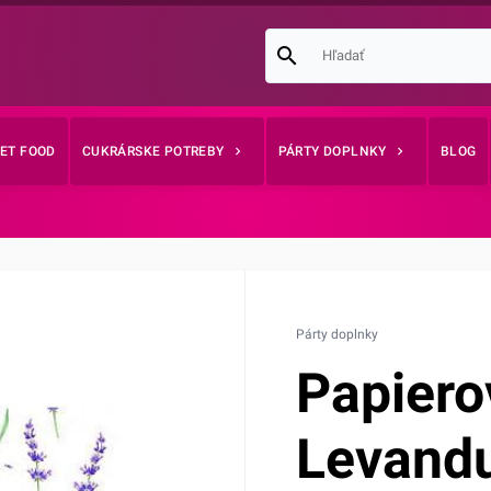
EET FOOD
CUKRÁRSKE POTREBY
PÁRTY DOPLNKY
BLOG
Párty doplnky
Papiero
Levandu