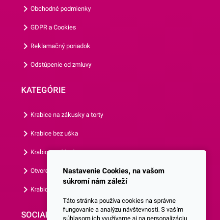
balenie obsahuje 8 kusov
Obchodné podmienky
tanierov.Odporúčame Vám
GDPR a Cookies
prezrieť si aj ostatné párty
doplnky z našej ponuky.
Reklamačný poriadok
Odstúpenie od zmluvy
KATEGÓRIE
Krabice na zákusky a torty
Krabice bez uška
Krabice s okienkom
Nastavenie Cookies, na vašom
Otvorená krabica
súkromí nám záleží
Krabice s vlastným logom
Táto stránka používa cookies na správne
fungovanie a analýzu návštevnosti. S vaším
SOCIALNE SIETE
súhlasom ich využívame aj na personalizáciu