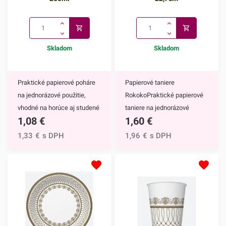
Skladom
Skladom
Praktické papierové poháre
Papierové taniere
na jednorázové použitie,
RokokoPraktické papierové
vhodné na horúce aj studené
taniere na jednorázové
1,08
€
1,60
€
nápoje. Vďaka ich
použitie. Vďaka ich
elegantnému zdobeniu
elegantnému zdobeniu
1,33
€
s DPH
1,96
€
s DPH
krásne vyniknú na každom
krásne vyniknú na každom
slávnostnom stole.Papierové
slávnostnom stole.Papierové
poháre majú nepochybne
taniere majú nepochybne
mnoho výhod,
mnoho výhod,
napríklad:keďže ide o
napríklad:keďže ide o
jednorazové poháre, nečaká
jednorazové taniere, nečaká
Vás žiadne zdĺhavé
Vás žiadne zdĺhavé