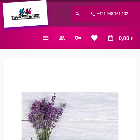
Zabudnuté heslo?
+421 948 181 102
E-mail
0,00
€
Nákupný košík je prázdny