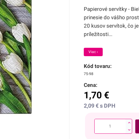
Papierové servítky - B
prinesie do vášho prost
20 kusov servítok, čo j
príležitosti...
Viac ›
Kód tovaru:
75-98
Cena:
1,70
€
2,09
€
s DPH