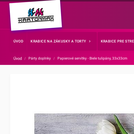
ÚVOD
KRABICE NA ZÁKUSKY A TORTY
KRABICE PRE STR
Úvod
/
Párty doplnky
/
Papierové servítky - Biele tulipány, 33x33cm