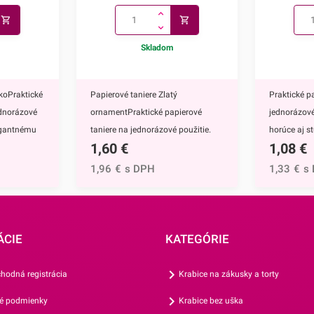
Skladom
koPraktické
Papierové taniere Zlatý
Praktické p
ednorázové
ornamentPraktické papierové
jednorázové
legantnému
taniere na jednorázové použitie.
horúce aj s
1,60
€
1,08
€
nú na
Vďaka ich elegantnému zlatému
ich elegan
zdobeniu krásne vyniknú na
zdobeniu k
1,96
€
s DPH
1,33
€
s
e majú
každom slávnostnom
každom sl
hod,
stole.Papierové taniere majú
stole.Papie
jednorazové
nepochybne mnoho výhod,
nepochybne
adne zdĺhavé
napríklad:keďže ide o jednorazové
napríklad:k
ÁCIE
KATEGÓRIE
ve,sú
taniere, nečaká Vás žiadne zdĺhavé
poháre, ne
emusíte
umývanie riadu po oslave,vďaka
zdĺhavé um
hodná registrácia
Krabice na zákusky a torty
epín a
ich nerozbitnosti sa nemusíte
oslave,nevie
é podmienky
Krabice bez uška
e ľahké,
obávať nepríjemných črepín a
nemusíte o