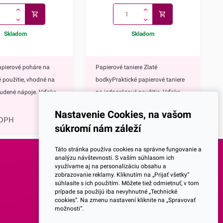
Skladom
Skladom
apierové poháre na
Papierové taniere Zlaté
 použitie, vhodné na
bodkyPraktické papierové taniere
tudené nápoje. Vďaka
na jednorázové použitie. Vďaka
1,60
€
tnému zlatému
ich elegantnému zlatému
Nastavenie Cookies, na vašom
rásne vyniknú na
zdobeniu krásne vyniknú na
 DPH
1,96
€
s DPH
súkromí nám záleží
ávnostnom
každom slávnostnom
rové poháre majú
stole.Papierové taniere majú
Táto stránka používa cookies na správne fungovanie a
 mnoho výhod,
nepochybne mnoho výhod,
analýzu návštevnosti. S vaším súhlasom ich
využívame aj na personalizáciu obsahu a
eďže ide o jednorazové
napríklad:keďže ide o jednorazové
SOCIALNE SIETE
zobrazovanie reklamy. Kliknutím na „Prijať všetky“
čaká Vás žiadne
taniere, nečaká Vás žiadne zdĺhavé
súhlasíte s ich použitím. Môžete tiež odmietnuť, v tom
prípade sa použijú iba nevyhnutné „Technické
ývanie riadu po
umývanie riadu po oslave,vďaka
Facebook
cookies“. Na zmenu nastavení kliknite na „Spravovať
te ich rozbiť, takže sa
ich nerozbitnosti sa nemusíte
možnosti“.
bávať nepríjemných
obávať nepríjemných črepín a
Instagram