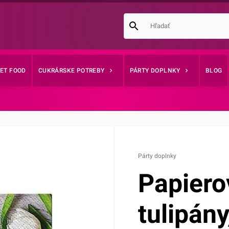
EET FOOD
CUKRÁRSKE POTREBY
PÁRTY DOPLNKY
BLOG
Párty doplnky
Papierov
tulipán