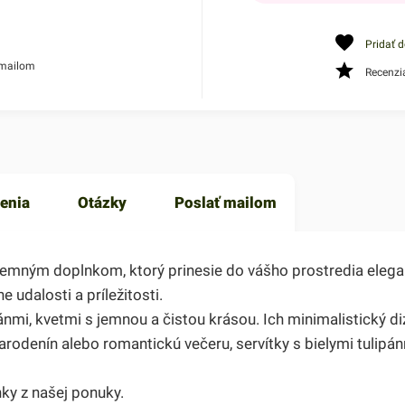
Pridať 
 mailom
Recenzi
enia
Otázky
Poslať mailom
a jemným doplnkom, ktorý prinesie do vášho prostredia elega
 udalosti a príležitosti.
ánmi, kvetmi s jemnou a čistou krásou. Ich minimalistický di
 narodenín alebo romantickú večeru, servítky s bielymi tulip
ky z našej ponuky.