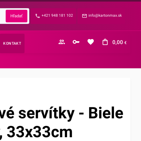
Zabudnuté heslo?
+421 948 181 102
info@kartonmax.sk
E-mail
0,00
€
KONTAKT
Nákupný košík je prázdny
é servítky - Biele
y, 33x33cm