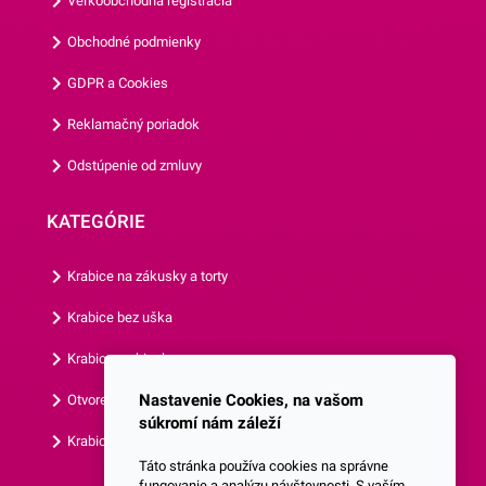
Veľkoobchodná registrácia
má priemer 22,7 cm a jedno
balenie obsahuje 8 kusov
Obchodné podmienky
tanierov.Odporúčame Vám
GDPR a Cookies
prezrieť si aj ostatné párty
doplnky z našej ponuky.
Reklamačný poriadok
Odstúpenie od zmluvy
KATEGÓRIE
Krabice na zákusky a torty
Krabice bez uška
Krabice s okienkom
Nastavenie Cookies, na vašom
Otvorená krabica
súkromí nám záleží
Krabice s vlastným logom
Táto stránka používa cookies na správne
fungovanie a analýzu návštevnosti. S vaším