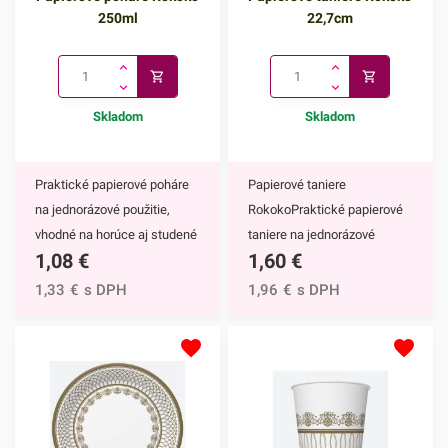
250ml
22,7cm
Skladom
Skladom
Praktické papierové poháre
Papierové taniere
na jednorázové použitie,
RokokoPraktické papierové
vhodné na horúce aj studené
taniere na jednorázové
1,08
€
1,60
€
nápoje. Vďaka ich
použitie. Vďaka ich
elegantnému zdobeniu
elegantnému zdobeniu
1,33
€
s DPH
1,96
€
s DPH
krásne vyniknú na každom
krásne vyniknú na každom
slávnostnom stole.Papierové
slávnostnom stole.Papierové
poháre majú nepochybne
taniere majú nepochybne
mnoho výhod,
mnoho výhod,
napríklad:keďže ide o
napríklad:keďže ide o
jednorazové poháre, nečaká
jednorazové taniere, nečaká