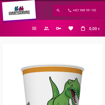
Zabudnuté heslo?
+421 948 181 102
E-mail
0,00
€
Nákupný košík je prázdny