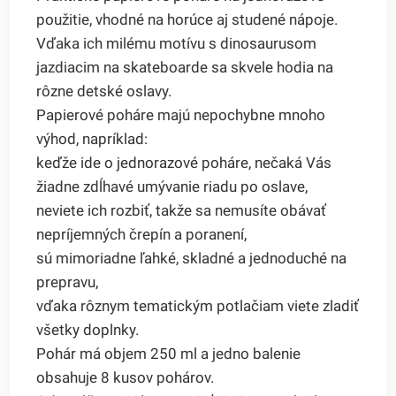
použitie, vhodné na horúce aj studené nápoje.
Vďaka ich milému motívu s dinosaurusom
jazdiacim na skateboarde sa skvele hodia na
rôzne detské oslavy.
Papierové poháre majú nepochybne mnoho
výhod, napríklad:
keďže ide o jednorazové poháre, nečaká Vás
žiadne zdĺhavé umývanie riadu po oslave,
neviete ich rozbiť, takže sa nemusíte obávať
nepríjemných črepín a poranení,
sú mimoriadne ľahké, skladné a jednoduché na
prepravu,
vďaka rôznym tematickým potlačiam viete zladiť
všetky doplnky.
Pohár má objem 250 ml a jedno balenie
obsahuje 8 kusov pohárov.