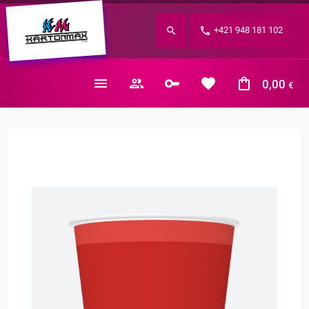
Zabudnuté heslo?
+421 948 181 102
E-mail
0,00
€
Nákupný košík je prázdny