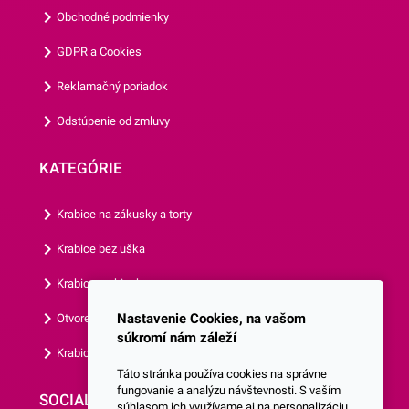
balenie obsahuje 8 kusov
Obchodné podmienky
pohárov.Odporúčame Vám
GDPR a Cookies
prezrieť si aj ostatné párty
doplnky z našej ponuky.
Reklamačný poriadok
Odstúpenie od zmluvy
KATEGÓRIE
Krabice na zákusky a torty
Krabice bez uška
Krabice s okienkom
Nastavenie Cookies, na vašom
Otvorená krabica
súkromí nám záleží
Krabice s vlastným logom
Táto stránka používa cookies na správne
fungovanie a analýzu návštevnosti. S vaším
SOCIALNE SIETE
súhlasom ich využívame aj na personalizáciu