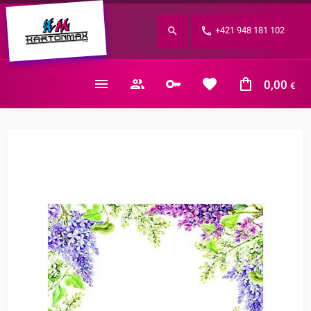
Zabudnuté heslo?
+421 948 181 102
E-mail
0,00
€
Nákupný košík je prázdny