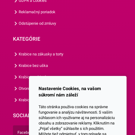
GDPR a Cookies
prezrieť si aj ostatné párty
doplnky z našej ponuky.
Reklamačný poriadok
Odstúpenie od zmluvy
KATEGÓRIE
Krabice na zákusky a torty
Krabice bez uška
Krabice s okienkom
Nastavenie Cookies, na vašom
Otvorená krabica
súkromí nám záleží
Krabice s vlastným logom
Táto stránka používa cookies na správne
fungovanie a analýzu návštevnosti. S vaším
SOCIALNE SIETE
súhlasom ich využívame aj na personalizáciu
obsahu a zobrazovanie reklamy. Kliknutím na
„Prijať všetky“ súhlasíte s ich použitím.
Facebook
Môžete tiež odmietnuť, v tom prípade sa