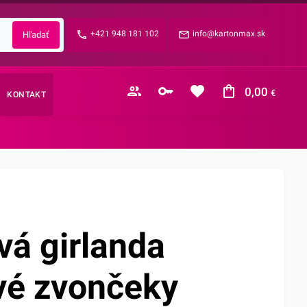
Zabudnuté heslo?
+421 948 181 102
info@kartonmax.sk
E-mail
0,00
€
KONTAKT
Nákupný košík je prázdny
vá girlanda
vé zvončeky