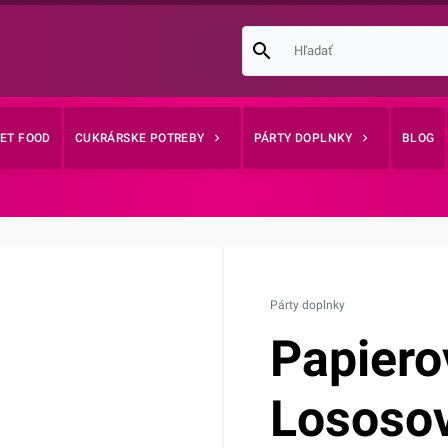
EET FOOD
CUKRÁRSKE POTREBY
PÁRTY DOPLNKY
BLOG
Párty doplnky
Papiero
Lososo