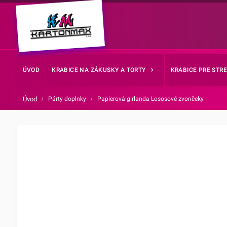
ÚVOD
KRABICE NA ZÁKUSKY A TORTY
KRABICE PRE STR
Úvod
/
Párty doplnky
/
Papierová girlanda Lososové zvončeky