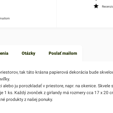
Recenzi
 mailom
enia
Otázky
Poslať mailom
estorov, tak táto krásna papierová dekorácia bude skvelou
víľky.
alebo ju porozkladať v priestore, napr. na okenice. Skvele 
uje 1 ks. Každý zvonček z girlandy má rozmery cca 17 x 20 c
atné produkty z našej ponuky.