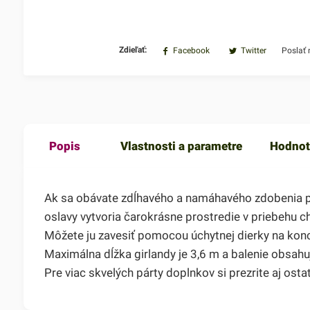
Zdieľať:
Facebook
Twitter
Poslať
Popis
Vlastnosti a parametre
Hodnot
Ak sa obávate zdĺhavého a namáhavého zdobenia pri
oslavy vytvoria čarokrásne prostredie v priebehu ch
Môžete ju zavesiť pomocou úchytnej dierky na konci 
Maximálna dĺžka girlandy je 3,6 m a balenie obsah
Pre viac skvelých párty doplnkov si prezrite aj ost