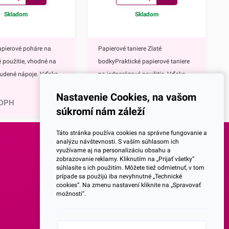
Skladom
Skladom
apierové poháre na
Papierové taniere Zlaté
 použitie, vhodné na
bodkyPraktické papierové taniere
tudené nápoje. Vďaka
na jednorázové použitie. Vďaka
1,60
€
tnému zlatému
ich elegantnému zlatému
Nastavenie Cookies, na vašom
rásne vyniknú na
zdobeniu krásne vyniknú na
 DPH
1,96
€
s DPH
súkromí nám záleží
ávnostnom
každom slávnostnom
rové poháre majú
stole.Papierové taniere majú
Táto stránka používa cookies na správne fungovanie a
 mnoho výhod,
nepochybne mnoho výhod,
analýzu návštevnosti. S vaším súhlasom ich
využívame aj na personalizáciu obsahu a
eďže ide o jednorazové
napríklad:keďže ide o jednorazové
SOCIALNE SIETE
zobrazovanie reklamy. Kliknutím na „Prijať všetky“
čaká Vás žiadne
taniere, nečaká Vás žiadne zdĺhavé
súhlasíte s ich použitím. Môžete tiež odmietnuť, v tom
ývanie riadu po
umývanie riadu po oslave,vďaka
prípade sa použijú iba nevyhnutné „Technické
Facebook
cookies“. Na zmenu nastavení kliknite na „Spravovať
te ich rozbiť, takže sa
ich nerozbitnosti sa nemusíte
možnosti“.
bávať nepríjemných
obávať nepríjemných črepín a
Instagram
ranení,sú mimoriadne
poranení,sú mimoriadne ľahké,
dné a jednoduché na
skladné a jednoduché na