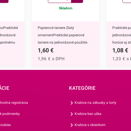
Skladom
koPraktické
Papierové taniere Zlatý
Praktické p
ednorázové
ornamentPraktické papierové
jednorázové
legantnému
taniere na jednorázové použitie.
horúce aj s
1,60
€
1,08
€
nú na
Vďaka ich elegantnému zlatému
ich elegan
zdobeniu krásne vyniknú na
zdobeniu k
1,96
€
s DPH
1,33
€
s
e majú
každom slávnostnom
každom sl
hod,
stole.Papierové taniere majú
stole.Papie
jednorazové
nepochybne mnoho výhod,
nepochybne
adne zdĺhavé
napríklad:keďže ide o jednorazové
napríklad:k
ÁCIE
KATEGÓRIE
ve,sú
taniere, nečaká Vás žiadne zdĺhavé
poháre, ne
emusíte
umývanie riadu po oslave,vďaka
zdĺhavé um
hodná registrácia
Krabice na zákusky a torty
epín a
ich nerozbitnosti sa nemusíte
oslave,nevie
é podmienky
Krabice bez uška
e ľahké,
obávať nepríjemných črepín a
nemusíte o
na
poranení,sú mimoriadne ľahké,
črepín a po
ookies
Krabice s okienkom
m
skladné a jednoduché na
ľahké, skla