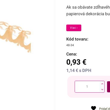
Ak sa obávate zdĺhavéh
papierová dekorácia bu
Viac ›
Kód tovaru:
48-34
Cena:
0,93
€
1,14
€
s DPH
Pridať 