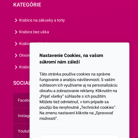
KATEGÓRIE
Krabice na zákusky a torty
Krabice bez uška
Krabice s okienkom
Nastavenie Cookies, na vašom
Otvorená krabica
súkromí nám záleží
Krabice s vlastným logom
Táto stránka používa cookies na správne
fungovanie a analýzu návštevnosti. S vaším
SOCIALNE SIETE
súhlasom ich využívame aj na personalizáciu
obsahu a zobrazovanie reklamy. Kliknutím na
„Prijať všetky“ súhlasíte s ich použitím.
Facebook
Môžete tiež odmietnuť, v tom prípade sa
použijú iba nevyhnutné „Technické cookies“.
Na zmenu nastavení kliknite na „Spravovať
Instagram
možnosti“.
Youtube