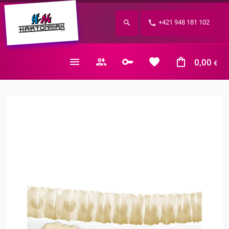
Zabudnuté heslo?
+421 948 181 102
E-mail
0,00
€
Nákupný košík je prázdny