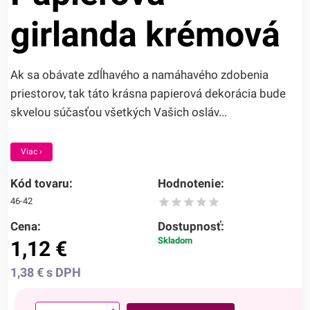
girlanda krémová
Ak sa obávate zdĺhavého a namáhavého zdobenia
priestorov, tak táto krásna papierová dekorácia bude
skvelou súčasťou všetkých Vašich osláv...
Viac ›
Kód tovaru:
Hodnotenie:
46-42
Cena:
Dostupnosť:
Skladom
1,12
€
1,38
€
s DPH