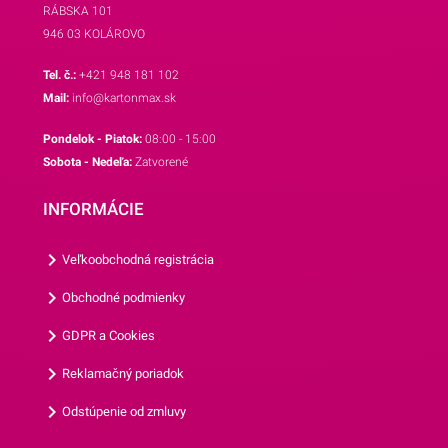
RÁBSKA 101
Vás žiadne zdĺhavé
946 03 KOLÁROVO
umývanie riadu po
oslave,vďaka ich
Tel. č.:
+421 948 181 102
nerozbitnosti sa nemusíte
Mail:
info@kartonmax.sk
obávať nepríjemných črepín
Pondelok - Piatok:
08:00 - 15:00
a poranení,sú mimoriadne
Sobota - Nedeľa:
Zatvorené
ľahké, skladné a jednoduché
na prepravu,vďaka rôznym
INFORMÁCIE
tematickým potlačiam viete
zladiť všetky doplnky.Tanier
Veľkoobchodná registrácia
má priemer 22,7 cm a jedno
balenie obsahuje 8 kusov
Obchodné podmienky
tanierov.Odporúčame Vám
GDPR a Cookies
prezrieť si aj ostatné párty
doplnky z našej ponuky.
Reklamačný poriadok
Odstúpenie od zmluvy