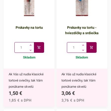
Prskavky na tortu
Prskavky na tortu -
hviezdičky a srdiečka
Skladom
Skladom
Ak Vás už nudia klasické
Ak Vás už nudia klasické
tortové sviečky, tak Vám
tortové sviečky, tak Vám
ponúkame skvelú
ponúkame skvelú
1,50
€
3,06
€
alternatívu. Prskavky na tortu
alternatívu. Prskavky na tortu
sú mimoriadne efektným
- hviezdičky a srdiečka sú
1,85
€
s DPH
3,76
€
s DPH
doplnkom nielen na torty, ale
mimoriadne efektným