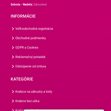
Sobota - Nedeľa:
Zatvorené
zrejme zožnú na detských
oslavách.Košíčky sú
INFORMÁCIE
vyrábané z papiera, ktorý je
vhodný na priamy styk s
Veľkoobchodná registrácia
potravinami. Ich priemer je 5
cm a ich výška je 3
Obchodné podmienky
cm.Jedno balenie obsahuje
GDPR a Cookies
až 50 košíčkov.Odporúčame
Vám aj ostatné motívy
Reklamačný poriadok
našich košíčkov.
Odstúpenie od zmluvy
KATEGÓRIE
Krabice na zákusky a torty
Krabice bez uška
Krabice s okienkom