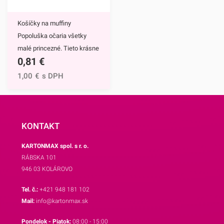
výška je 3 cm.Jedno balenie
obsahuje 25
Košíčky na muffiny
košíčkov.Odporúčame Vám
Popoluška očaria všetky
aj ostatné motívy našich
malé princezné. Tieto krásne
košíčkov.
0,81
€
a štýlové papierové košíčky
sú neodmysliteľnou výbavou
1,00
€
s DPH
pri príprave muffinov,
cupcakekov ale aj rôznych
iných sladkých
dezertov.Hlavným motívom
KONTAKT
týchto košíčkov je
KARTONMAX spol. s r. o.
Popoluška, ktrorá je hlavnou
RÁBSKA 101
postavou jednej z
946 03 KOLÁROVO
najznámejších Disney
rozprávok.Využijete ich na
Tel. č.:
+421 948 181 102
každodenné pečenie, ale aj
Mail:
info@kartonmax.sk
pri rôznych príležitostiach.
Pondelok - Piatok:
08:00 - 15:00
Najväčší úspech však