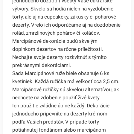
jednoducho dozdobiť všetky Vaše cukrárske
výtvory. Skvelo sa hodia nielen na vyzdobenie
torty, ale aj na cupcakeky, zákusky či pohárové
dezerty. Vrelo ich odporúčame aj na dozdobenie
rolád, zmrzlinových pohárov či koláčov.
Marcipánové dekorácie budú skvelým
doplnkom dezertov na rôzne príležitosti.
Nechajte svoje dezerty rozkvitnúť s týmito
prekrásnymi dekoráciami.
Sada Marcipánové ruže biele obsahuje 6 ks
kvetiniek. Každá ružička má veľkosť cca 2,5 cm.
Marcipánové ružičky sú skvelou alternatívou, ak
nechcete na zdobenie použiť živé kvety.
Ich použitie zvládne úplne každý! Dekorácie
jednoducho pripevníte na dezerty krémom
podľa Vašich predstáv. V prípade torty
potiahnutej fondánom alebo marcipánom