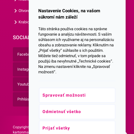
Nastavenie Cookies, na vašom
Otvorená krabica
súkromí nám záleží
Krabice s vlastným logom
Táto stránka používa cookies na správne
fungovanie a analýzu návštevnosti. S vaším
SOCIALNE SIETE
súhlasom ich využívame aj na personalizáciu
obsahu a zobrazovanie reklamy. Kliknutím na
„Prijať všetky“ súhlasíte s ich použitím.
Facebook
Môžete tiež odmietnuť, v tom prípade sa
použijú iba nevyhnutné „Technické cookies“.
Na zmenu nastavení kliknite na „Spravovať
Instagram
možnosti“.
Youtube
Spravovať možnosti
Prihlásenie do Newsletteru
Odmietnuť všetko
Copyright © 2026 -
Web vytvorila agentúra:
Prijať všetky
kartonmax.sk Všetky práva
NetLife Guru