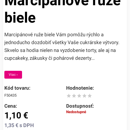
Marcipánové ruže
biele
Marcipánové ruže biele Vám pomôžu rýchlo a
jednoducho dozdobiť všetky Vaše cukrárske výtvory.
Skvelo sa hodia nielen na vyzdobenie torty, ale aj na
cupcakeky, zákusky či pohárové dezerty...
Viac ›
Kód tovaru:
Hodnotenie:
F50435
Cena:
Dostupnosť:
Nedostupné
1,10
€
1,35
€
s DPH