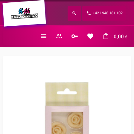
Zabudnuté heslo?
+421 948 181 102
E-mail
0,00
€
Nákupný košík je prázdny