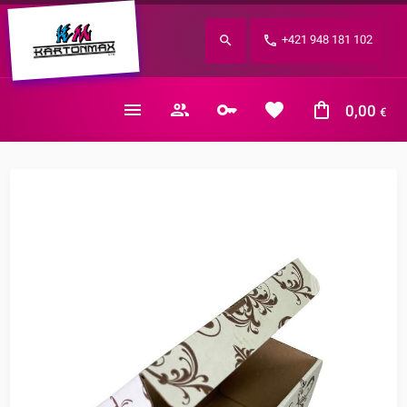
Zabudnuté heslo?
+421 948 181 102
E-mail
0,00
€
Nákupný košík je prázdny