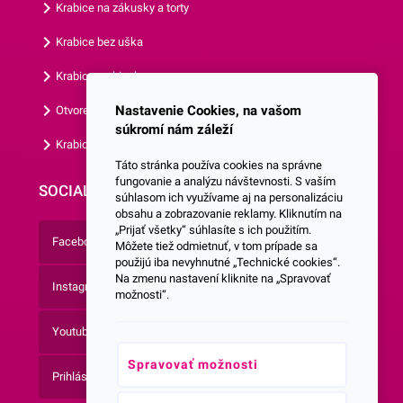
Krabice na zákusky a torty
Krabice bez uška
Krabice s okienkom
Nastavenie Cookies, na vašom
Otvorená krabica
súkromí nám záleží
Krabice s vlastným logom
Táto stránka používa cookies na správne
fungovanie a analýzu návštevnosti. S vaším
SOCIALNE SIETE
súhlasom ich využívame aj na personalizáciu
obsahu a zobrazovanie reklamy. Kliknutím na
„Prijať všetky“ súhlasíte s ich použitím.
Facebook
Môžete tiež odmietnuť, v tom prípade sa
použijú iba nevyhnutné „Technické cookies“.
Na zmenu nastavení kliknite na „Spravovať
Instagram
možnosti“.
Youtube
Spravovať možnosti
Prihlásenie do Newsletteru