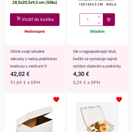
28,5x20,5x9,5 cm (50ks)
15x14x3.5 cm
15X14X3.5 CM - BIELA
Vložiť do košíka
Nedostupné
Skladom
Oživte svoje lahodné
Ide o najpopulárnejší druh,
zákusky s našou praktickou
keďže sa vyznačuje najmä
krabicou s viečkom! S
rýchlym zložením a prakticky
42,02
€
4,30
€
rozmermi 28,5x20,5x9,5 cm
otváreteľnou vrchnou
poskytuje dostatok priestoru
stranou.Krabicu vyrábame z
51,69
€
s DPH
5,29
€
s DPH
pre uloženie a prezentáciu
trojvrstvovej vlnitej lepenky
vašich dezertov. Táto krabica
(vlna E), vďaka čomu je
s vekom je vybavená
pevná. Je ideálna na
viečkom, čo zabezpečuje
bezpečnú prepravu a
lepšiu ochranu a dlhšiu
skladovanie cukroviniek a
čerstvosť vašich výrobkov.
slaných pochutín.Nakoľko je