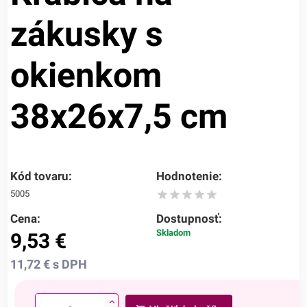
zákusky s
okienkom
38x26x7,5 cm
Kód tovaru:
Hodnotenie:
5005
Cena:
Dostupnosť:
Skladom
9,53
€
11,72
€
s DPH