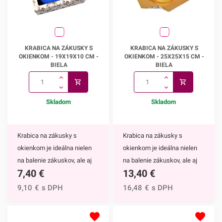
Krabica na zákusky s
Krabica na zákusky s
KRABICA NA ZÁKUSKY S
KRABICA NA ZÁKUSKY S
okienkom - 19x19x10 cm
okienkom - 25x25x15 cm
OKIENKOM - 19X19X10 CM -
OKIENKOM - 25X25X15 CM -
BIELA
BIELA
Skladom
Skladom
Krabica na zákusky s
Krabica na zákusky s
okienkom je ideálna nielen
okienkom je ideálna nielen
na balenie zákuskov, ale aj
na balenie zákuskov, ale aj
7,40
€
13,40
€
tôrt. Vďaka okienku na vrchu
tôrt. Vďaka okienku na vrchu
krabice nemusíte krabicu
krabice nemusíte krabicu
9,10
€
s DPH
16,48
€
s DPH
otvárať, aby ste si mohli
otvárať, aby ste si mohli
prezrieť jej obsah.Obľúbená
prezrieť jej obsah.Obľúbená