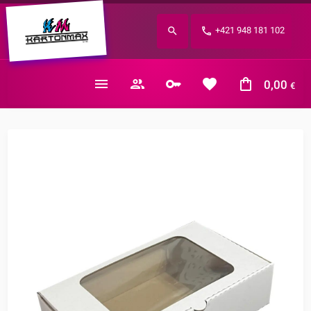
Zabudnuté heslo?
+421 948 181 102
E-mail
0,00
€
Nákupný košík je prázdny