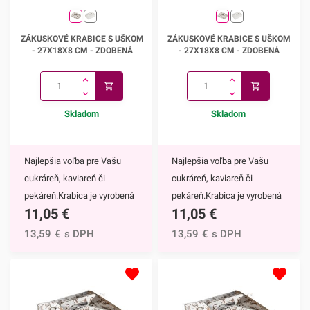
slávnostné príležitosti, takže
Zákuskové krabice s uškom -
Zákuskové krabice s uškom -
ju využijete napríklad na
ZÁKUSKOVÉ KRABICE S UŠKOM
ZÁKUSKOVÉ KRABICE S UŠKOM
27x18x8 cm
27x18x8 cm
svadobné výslužky pre
- 27X18X8 CM - ZDOBENÁ
- 27X18X8 CM - ZDOBENÁ
hostí.27x18x10 cm. 25
ks/bal.Krabice dodávame v
rozloženom
Skladom
Skladom
stave!Odporúčame pozrieť aj
naše ostatné krabice s
okienkom.
Najlepšia voľba pre Vašu
Najlepšia voľba pre Vašu
cukráreň, kaviareň či
cukráreň, kaviareň či
pekáreň.Krabica je vyrobená
pekáreň.Krabica je vyrobená
11,05
€
11,05
€
z trojvrstvovej vlnitej lepenky
z trojvrstvovej vlnitej lepenky
(vlna E), takže je mimoriadne
(vlna E), takže je mimoriadne
13,59
€
s DPH
13,59
€
s DPH
pevná. Vďaka praktickému
pevná. Vďaka praktickému
ušku na uchopenie je veľmi
ušku na uchopenie je veľmi
praktická pri prevoze rôznych
praktická pri prevoze rôznych
cukrárskych výrobkov,
cukrárskych výrobkov,