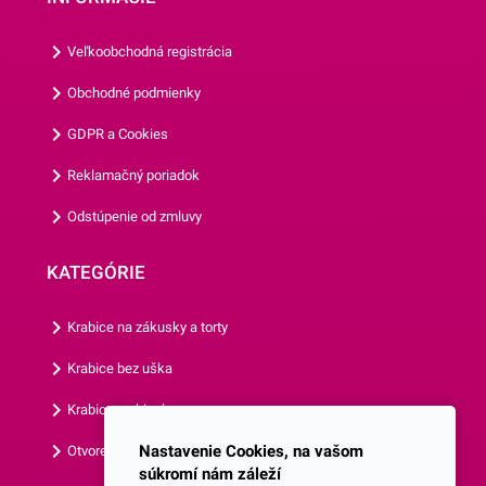
Vám prezrieť aj ostatné
krabice bez uška.Krabice
Veľkoobchodná registrácia
dodávame v rozloženom
stave!
Obchodné podmienky
GDPR a Cookies
Reklamačný poriadok
Odstúpenie od zmluvy
KATEGÓRIE
Krabice na zákusky a torty
Krabice bez uška
Krabice s okienkom
Nastavenie Cookies, na vašom
Otvorená krabica
súkromí nám záleží