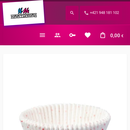
Zabudnuté heslo?
+421 948 181 102
E-mail
0,00
€
Nákupný košík je prázdny