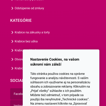
našich košíčkov.
Odstúpenie od zmluvy
KATEGÓRIE
Krabice na zákusky a torty
Krabice bez uška
Krabice s okienkom
Nastavenie Cookies, na vašom
Otvorená krabica
súkromí nám záleží
Krabice s vlastným logom
Táto stránka používa cookies na správne
fungovanie a analýzu návštevnosti. S vaším
SOCIALNE SIETE
súhlasom ich využívame aj na personalizáciu
obsahu a zobrazovanie reklamy. Kliknutím na
„Prijať všetky“ súhlasíte s ich použitím.
Facebook
Môžete tiež odmietnuť, v tom prípade sa
použijú iba nevyhnutné „Technické cookies“.
Na zmenu nastavení kliknite na „Spravovať
Instagram