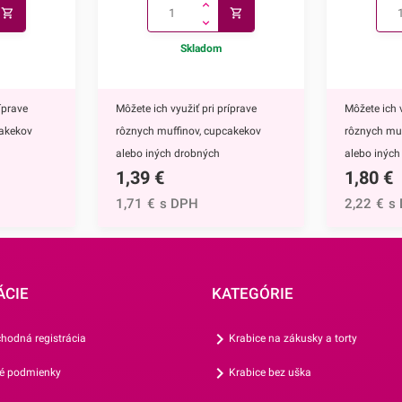
Skladom
íprave
Môžete ich využiť pri príprave
Môžete ich v
cakekov
rôznych muffinov, cupcakekov
rôznych mu
alebo iných drobných
alebo inýc
1,39
€
1,80
€
rábané z
dezertov.Košíčky sú vyrábané z
dezertov.Ko
ý na priamy
papiera, ktorý je vhodný na priamy
papiera, kt
1,71
€
s DPH
2,22
€
s
ete ich
styk s potravinami. Môžete ich
styk s potr
 °C.Ich
použiť v rúre až do 220 °C.Ich
použiť v rúr
m, výška je
spodný priemer je 4,5 cm, výška je
spodný prie
e 7,5
2,5 cm a vrchný priemer je 9,5
3,2 cm a vr
ÁCIE
KATEGÓRIE
huje 200
cm.Jedno balenie obsahuje 200
cm.Jedno b
Vám aj
košíčkov.Odporúčame Vám aj
košíčkov.O
hodná registrácia
Krabice na zákusky a torty
košíčkov.
ostatné motívy našich košíčkov.
ostatné mot
é podmienky
Krabice bez uška