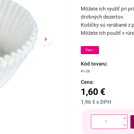
Môžete ich využiť pri p
drobných dezertov.
Košíčky sú vyrábané z p
Môžete ich použiť v rúre
›
Viac ›
Kód tovaru:
41-26
Cena:
1,60
€
1,96
€
s DPH