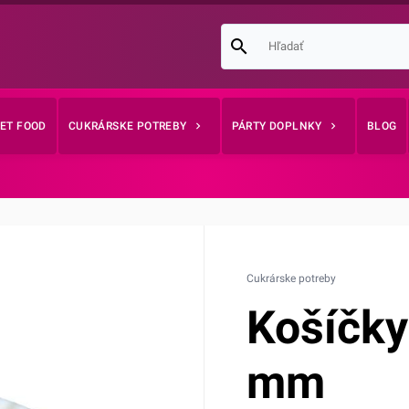
EET FOOD
CUKRÁRSKE POTREBY
PÁRTY DOPLNKY
BLOG
Cukrárske potreby
Košíčky
mm