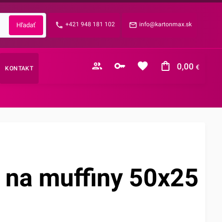
Zabudnuté heslo?
+421 948 181 102
info@kartonmax.sk
E-mail
0,00
€
KONTAKT
Nákupný košík je prázdny
 na muffiny 50x25