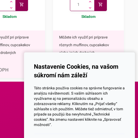
Skladom
Skladom
yužiť pri príprave
Môžete ich využiť pri príprave
ffinov, cupcakekov
rôznych muffinov, cupcakekov
h drobných
alebo iných drobných
1,75
€
šíčky sú vyrábané z
dezertov.Košíčky sú vyrábané z
Nastavenie Cookies, na vašom
orý je vhodný na priamy
papiera, ktorý je vhodný na priamy
 DPH
2,15
€
s DPH
súkromí nám záleží
avinami. Môžete ich
styk s potravinami. Môžete ich
e až do 220 °C.Ich
použiť v rúre až do 220 °C.Ich
Táto stránka používa cookies na správne fungovanie a
mer je 5 cm, výška je
spodný priemer je 6,5 cm, výška je
analýzu návštevnosti. S vaším súhlasom ich
využívame aj na personalizáciu obsahu a
chný priemer je 11,5
2 cm a vrchný priemer je 10,5
SOCIALNE SIETE
zobrazovanie reklamy. Kliknutím na „Prijať všetky“
alenie obsahuje 200
cm.Jedno balenie obsahuje 200
súhlasíte s ich použitím. Môžete tiež odmietnuť, v tom
prípade sa použijú iba nevyhnutné „Technické
dporúčame Vám aj
košíčkov.Odporúčame Vám aj
Facebook
cookies“. Na zmenu nastavení kliknite na „Spravovať
ívy našich košíčkov.
ostatné motívy našich košíčkov.
možnosti“.
Instagram