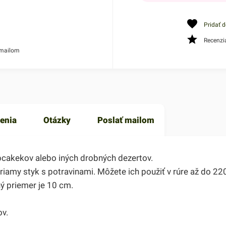
Pridať 
Recenzi
 mailom
enia
Otázky
Poslať mailom
upcakekov alebo iných drobných dezertov.
riamy styk s potravinami. Môžete ich použiť v rúre až do 220
ný priemer je 10 cm.
v.