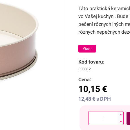
Táto praktická kerami
vo Vašej kuchyni. Bude 
pečení rôznych iných mú
rôznych nepečných deze
Viac ›
Kód tovaru:
P03312
Cena:
10,15
€
12,48
€
s DPH