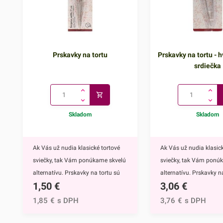
Prskavky na tortu
Prskavky na tortu - h
srdiečka
Skladom
Skladom
Ak Vás už nudia klasické tortové
Ak Vás už nudia klasick
sviečky, tak Vám ponúkame skvelú
sviečky, tak Vám ponú
alternatívu. Prskavky na tortu sú
alternatívu. Prskavky na
1,50
€
3,06
€
mimoriadne efektným doplnkom
hviezdičky a srdiečka s
nielen na torty, ale môžete ich
mimoriadne efektným
1,85
€
s DPH
3,76
€
s DPH
využiť aj na ozdobenie muffinov,
nielen na torty, ale môž
cupcakekov alebo iných
využiť aj na ozdobenie 