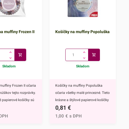
a muffiny Frozen II
Košíčky na muffiny Popoluška
Skladom
Skladom
muffiny Frozen II očaria
Košíčky na muffiny Popoluška
núšikov tejto rozprávky.
očaria všetky malé princezné. Tieto
vé papierové košíčky sú
krásne a štýlové papierové košíčky
0,81
€
 výbavou pri príprave
sú neodmysliteľnou výbavou pri
upcakekov ale aj
príprave muffinov, cupcakekov ale
 DPH
1,00
€
s DPH
ch sladkých
aj rôznych iných sladkých
lavným motívom
dezertov.Hlavným motívom týchto