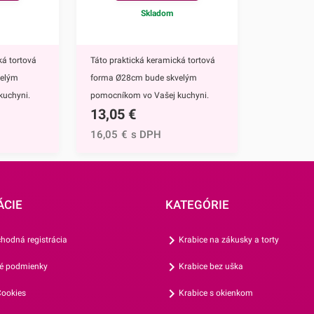
u.Prskavky
Skladom
popisu
e, kým
ká tortová
Táto praktická keramická tortová
 až potom
velým
forma Ø28cm bude skvelým
j po úplnom
kuchyni.
pomocníkom vo Vašej kuchyni.
13,05
€
ri pečení
Bude ideálnou voľbou pri pečení
 pri pečení
korpusov na torty alebo pri pečení
16,05
€
s DPH
. Skvele ho
rôznych iných múčnikov. Skvele ho
íprave
však využijete aj pri príprave
rtov.Jej
rôznych nepečných dezertov.Jej
ktické
nepriľnavý povrch a praktické
ÁCIE
KATEGÓRIE
 garantujú
otvárateľné prevedenie garantujú
 zakaždým
jednoduché použitie a zakaždým
hodná registrácia
Krabice na zákusky a torty
skvelé výsledky. Vďaka
é podmienky
Krabice bez uška
ich môžete
keramickému povrchu ich môžete
ovanie pri
použiť na pečenie a grilovanie pri
ookies
Krabice s okienkom
prekáža im
vyšších teplotách a neprekáža im