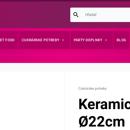
EET FOOD
CUKRÁRSKE POTREBY
PÁRTY DOPLNKY
BLOG
Cukrárske potreby
Keramic
Ø22cm