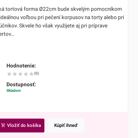
cká tortová forma Ø22cm bude skvelým pomocníkom
ideálnou voľbou pri pečení korpusov na torty alebo pri
čnikov. Skvele ho však využijete aj pri príprave
rtov...
Hodnotenie:
(0)
Dostupnosť:
Skladom
Vložiť do košíka
Kúpiť ihneď