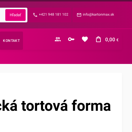
Zabudnuté heslo?
+421 948 181 102
info@kartonmax.sk
E-mail
0,00
€
KONTAKT
Nákupný košík je prázdny
ká tortová forma