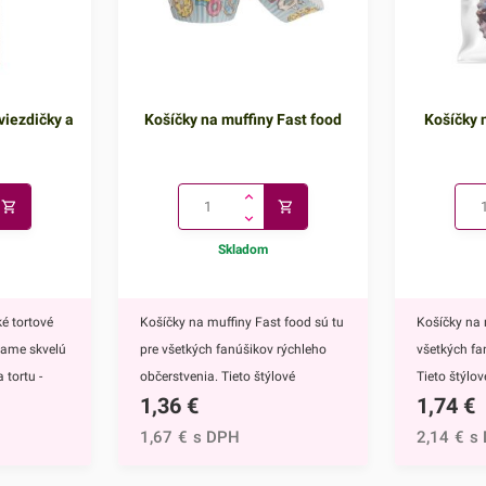
viezdičky a
Košíčky na muffiny Fast food
Košíčky n
Skladom
é tortové
Košíčky na muffiny Fast food sú tu
Košíčky na 
kame skvelú
pre všetkých fanúšikov rýchleho
všetkých fa
 tortu -
občerstvenia. Tieto štýlové
Tieto štýlo
1,36
€
1,74
€
ú
papierové košíčky sú nevyhnutnou
nevyhnutnou
 doplnkom
výbavou pri príprave muffinov,
muffinov, c
1,67
€
s DPH
2,14
€
s
ete ich
cupcakekov ale aj rôznych iných
rôznych iný
muffinov,
sladkých dezertov.Ich všestranný
dezertov.H