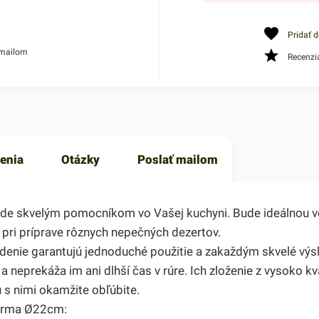
Pridať 
 mailom
Recenzi
enia
Otázky
Poslať mailom
e skvelým pomocníkom vo Vašej kuchyni. Bude ideálnou voľ
j pri príprave rôznych nepečných dezertov.
vedenie garantujú jednoduché použitie a zakaždým skvelé v
h a neprekáža im ani dlhší čas v rúre. Ich zloženie z vysoko 
 s nimi okamžite obľúbite.
forma Ø22cm: