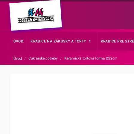
ÚVOD
KRABICE NA ZÁKUSKY A TORTY
KRABICE PRE STR
Úvod
/
Cukrárske potreby
/
Keramická tortová forma Ø22cm