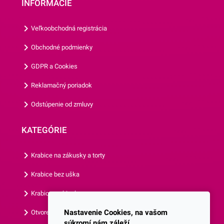
INFORMÁCIE
ostatné krabice bez
ostatné krabice bez
uška.Krabice dodávame v
uška.Krabice dodávame v
Veľkoobchodná registrácia
rozloženom stave!
rozloženom stave!
Obchodné podmienky
GDPR a Cookies
Reklamačný poriadok
Odstúpenie od zmluvy
KATEGÓRIE
Krabice na zákusky a torty
Krabice bez uška
Krabice s okienkom
Nastavenie Cookies, na vašom
Otvorená krabica
súkromí nám záleží