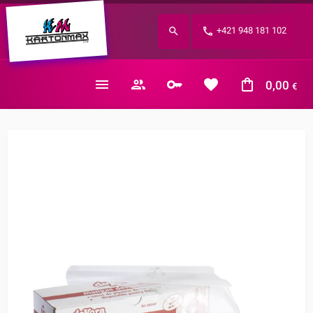
Zabudnuté heslo?
+421 948 181 102
E-mail
0,00
€
Nákupný košík je prázdny