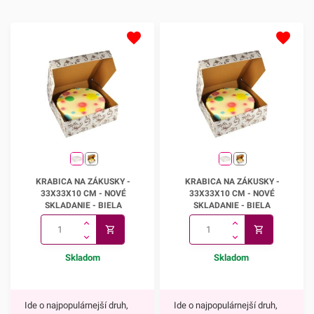
týchto košíčkov je
Popoluška, ktrorá je hlavnou
postavou jednej z
najznámejších Disney
rozprávok.Využijete ich na
každodenné pečenie, ale aj
pri rôznych príležitostiach.
Najväčší úspech však
zrejme zožnú na detských
oslavách.Košíčky sú
Krabica na zákusky -
Krabica na zákusky -
vyrábané z papiera, ktorý je
KRABICA NA ZÁKUSKY -
KRABICA NA ZÁKUSKY -
33x33x10 cm - NOVÉ
33x33x10 cm - NOVÉ
vhodný na priamy styk s
33X33X10 CM - NOVÉ
33X33X10 CM - NOVÉ
SKLADANIE
SKLADANIE
SKLADANIE - BIELA
SKLADANIE - BIELA
potravinami. Ich priemer je 5
cm a ich výška je 3
cm.Jedno balenie obsahuje
Skladom
Skladom
až 50 košíčkov.Odporúčame
Vám aj ostatné motívy
našich košíčkov.
Ide o najpopulárnejší druh,
Ide o najpopulárnejší druh,