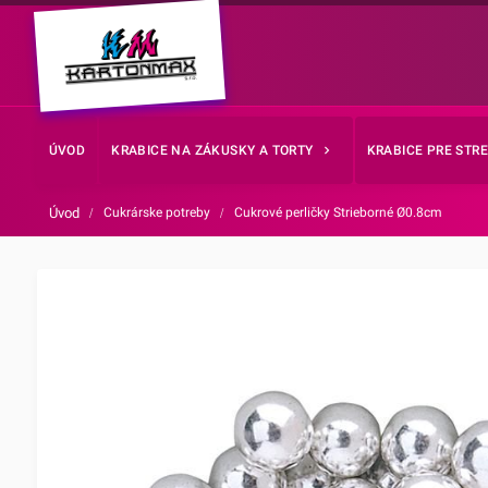
ÚVOD
KRABICE NA ZÁKUSKY A TORTY
KRABICE PRE STR
Úvod
/
Cukrárske potreby
/
Cukrové perličky Strieborné Ø0.8cm