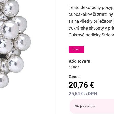
Tento dekoračný posyp j
cupcakekov či zmrzliny.
sa na všetky príležitos
cukrárske skvosty v pri
Cukrové perličky Strieb
Viac ›
Kód tovaru:
433006
Cena:
20,76
€
25,54
€
s DPH
Nie je skladom