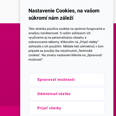
Nastavenie Cookies, na vašom
súkromí nám záleží
Táto stránka používa cookies na správne fungovanie a
analýzu návštevnosti. S vaším súhlasom ich
využívame aj na personalizáciu obsahu a
SOCIALNE SIETE
zobrazovanie reklamy. Kliknutím na „Prijať všetky“
súhlasíte s ich použitím. Môžete tiež odmietnuť, v tom
prípade sa použijú iba nevyhnutné „Technické
Facebook
cookies“. Na zmenu nastavení kliknite na „Spravovať
možnosti“.
Instagram
Spravovať možnosti
Youtube
Prihlásenie do Newsletteru
Odmietnuť všetko
Prijať všetky