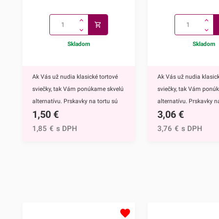
Skladom
Skladom
Ak Vás už nudia klasické tortové
Ak Vás už nudia klasick
sviečky, tak Vám ponúkame skvelú
sviečky, tak Vám ponú
alternatívu. Prskavky na tortu sú
alternatívu. Prskavky na
1,50
€
3,06
€
mimoriadne efektným doplnkom
hviezdičky a srdiečka s
nielen na torty, ale môžete ich
mimoriadne efektným
1,85
€
s DPH
3,76
€
s DPH
využiť aj na ozdobenie muffinov,
nielen na torty, ale môž
cupcakekov alebo iných
využiť aj na ozdobenie 
dezertov.Týmto skvelým doplnkom
cupcakekov alebo inýc
ohúrite každého. Navyše tortu
dezertov.Prskavky na to
obohatíte o nádhernú sviatočnú
hviezdičky a srdiečka ur
atmosféru, či už ide o narodeniny,
neočasria iba deti. Tý
svadbu alebo inú slávnostnú
doplnkom ohúrite každ