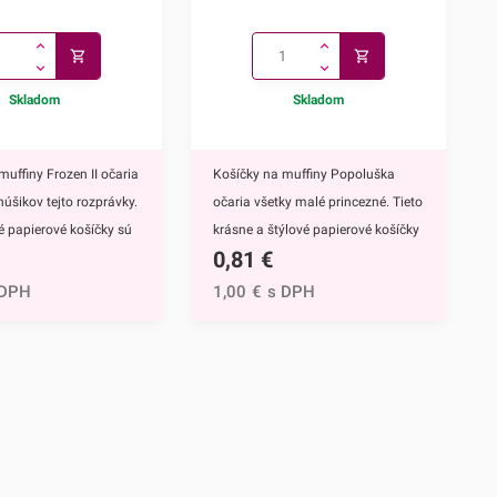
Skladom
Skladom
muffiny Frozen II očaria
Košíčky na muffiny Popoluška
núšikov tejto rozprávky.
očaria všetky malé princezné. Tieto
vé papierové košíčky sú
krásne a štýlové papierové košíčky
0,81
€
 výbavou pri príprave
sú neodmysliteľnou výbavou pri
upcakekov ale aj
príprave muffinov, cupcakekov ale
 DPH
1,00
€
s DPH
ch sladkých
aj rôznych iných sladkých
lavným motívom
dezertov.Hlavným motívom týchto
 hrdinky Disney
košíčkov je Popoluška, ktrorá je
ozen II - Elsa a
hlavnou postavou jednej z
ky s týmto krásnym
najznámejších Disney
žijete nielen na
rozprávok.Využijete ich na
pečenie ale aj na
každodenné pečenie, ale aj pri