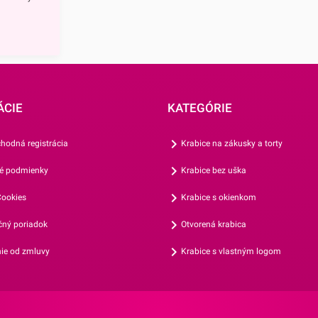
ri
hodí sa na
skrášliť
 v priebehu
y Strieborné
ÁCIE
KATEGÓRIE
ktickej
hodná registrácia
Krabice na zákusky a torty
porúčame
é podmienky
Krabice bez uška
é posypy z
cukor,
ookies
Krabice s okienkom
elatína,
ný poriadok
Otvorená krabica
ý škrob,
bivo: E174.
ie od zmluvy
Krabice s vlastným logom
ok, ryby,
óje, orechov.