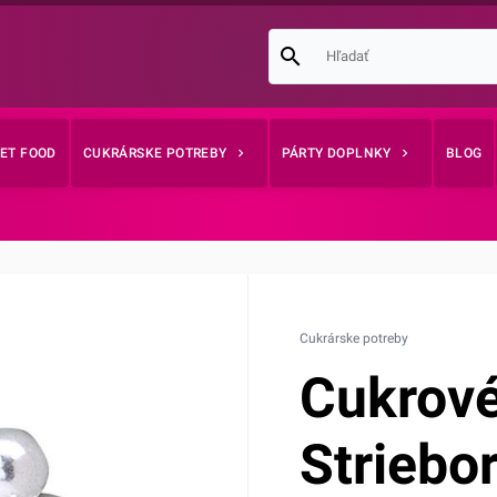
EET FOOD
CUKRÁRSKE POTREBY
PÁRTY DOPLNKY
BLOG
Cukrárske potreby
Cukrové
Striebo