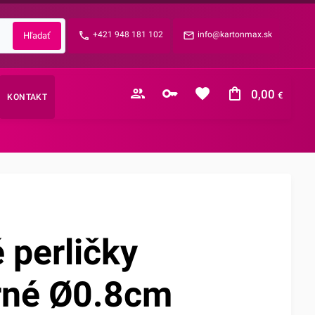
Zabudnuté heslo?
+421 948 181 102
info@kartonmax.sk
E-mail
0,00
€
KONTAKT
Nákupný košík je prázdny
 perličky
rné Ø0.8cm