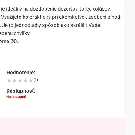
e ideálny na dozdobenie dezertov, torty, koláčov,
 Využijete ho prakticky pri akomkoľvek zdobení a hodí
ti. Je to jednoduchý spôsob ako skrášliť Vaše
ebehu chvíľky!
orné Ø0...
Hodnotenie:
(0)
Dostupnosť:
Nedostupné