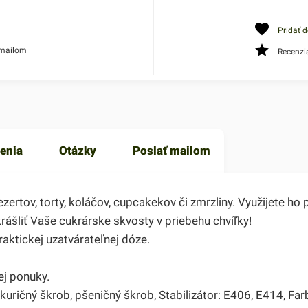
Pridať 
 mailom
Recenzi
enia
Otázky
Poslať mailom
ertov, torty, koláčov, cupcakekov či zmrzliny. Využijete ho
rášliť Vaše cukrárske skvosty v priebehu chvíľky!
ktickej uzatvárateľnej dóze.
j ponuky.
kuričný škrob, pšeničný škrob, Stabilizátor: E406, E414, Far