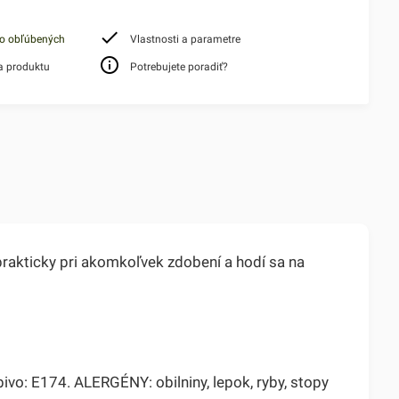
do obľúbených
Vlastnosti a parametre
a produktu
Potrebujete poradiť?
 prakticky pri akomkoľvek zdobení a hodí sa na
bivo: E174. ALERGÉNY: obilniny, lepok, ryby, stopy