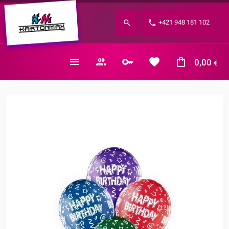
Zabudnuté heslo?
+421 948 181 102
E-mail
0,00
€
Nákupný košík je prázdny