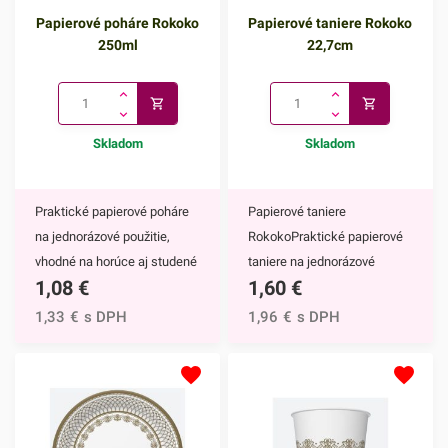
Papierové poháre Rokoko
Papierové taniere Rokoko
250ml
22,7cm
Skladom
Skladom
Praktické papierové poháre
Papierové taniere
na jednorázové použitie,
RokokoPraktické papierové
vhodné na horúce aj studené
taniere na jednorázové
1,08
€
1,60
€
nápoje. Vďaka ich
použitie. Vďaka ich
elegantnému zdobeniu
elegantnému zdobeniu
1,33
€
s DPH
1,96
€
s DPH
krásne vyniknú na každom
krásne vyniknú na každom
slávnostnom stole.Papierové
slávnostnom stole.Papierové
poháre majú nepochybne
taniere majú nepochybne
mnoho výhod,
mnoho výhod,
napríklad:keďže ide o
napríklad:keďže ide o