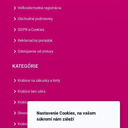
zladiť všetky doplnky.Tanier
Veľkoobchodná registrácia
má priemer 22,7 cm a jedno
balenie obsahuje 8 kusov
Obchodné podmienky
tanierov.Odporúčame Vám
GDPR a Cookies
prezrieť si aj ostatné párty
doplnky z našej ponuky.
Reklamačný poriadok
Odstúpenie od zmluvy
KATEGÓRIE
Krabice na zákusky a torty
Krabice bez uška
Krabice s okienkom
Nastavenie Cookies, na vašom
Otvorená krabica
súkromí nám záleží
Krabice s vlastným logom