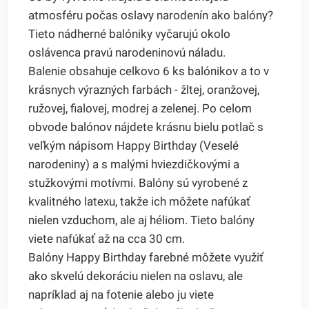
atmosféru počas oslavy narodenín ako balóny?
Tieto nádherné balóniky vyčarujú okolo
oslávenca pravú narodeninovú náladu.
Balenie obsahuje celkovo 6 ks balónikov a to v
krásnych výrazných farbách - žltej, oranžovej,
ružovej, fialovej, modrej a zelenej. Po celom
obvode balónov nájdete krásnu bielu potlač s
veľkým nápisom Happy Birthday (Veselé
narodeniny) a s malými hviezdičkovými a
stužkovými motívmi. Balóny sú vyrobené z
kvalitného latexu, takže ich môžete nafúkať
nielen vzduchom, ale aj héliom. Tieto balóny
viete nafúkať až na cca 30 cm.
Balóny Happy Birthday farebné môžete využiť
ako skvelú dekoráciu nielen na oslavu, ale
napríklad aj na fotenie alebo ju viete